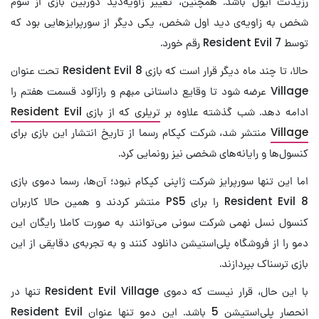
رزیدنت ایول باشد. همچنین، تغییر زاویه‌دید دوربین بازی از سوم
شخص به زاویه‌ی دید اول شخص، یکی دیگر از سورپرایزهایی بود که
توسط Resident Evil 7 رقم خورد.
حالا، تا چند ماه دیگر قرار است که بازی Resident Evil 8 تحت عنوان
Village عرضه شود تا وقایع داستانی مبهم و رازآلود قسمت هفتم را
ادامه دهد. شب گذشته علاوه بر
تریلری که از بازی Resident Evil
Village
منتشر شد، شرکت کپکام رسما از تاریخ انتشار این بازی برای
کنسول‌ها و رایانه‌های شخصی نیز رونمایی کرد.
اما این تنها سورپرایز شرکت ژاپنی کپکام نبود؛ آن‌ها، رسما دموی بازی
Resident Evil 8 را برای PS5 منتشر کردند و همین حالا کاربران
کنسول نسل نهمی شرکت سونی می‌توانند به صورت کاملا رایگان این
دمو را از فروشگاه پلی‌استیشن دانلود کنند و به تجربه‌ی دقایقی از این
بازی ترسناک بپردازند.
با این حال، قرار نیست که دموی Resident Evil Village تنها در
انحصار پلی‌استیشن 5 باشد. این دمو تنها عنوان Resident Evil