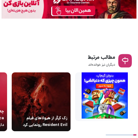
مطالب مرتبط
دیگران نیز خوانده‌اند
چه 
زک کرگر از هیولاهای فیلم
ica
Resident Evil رونمایی کرد
دار