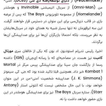
(
Peacemaker
)
از
دنیای توسعه‌یافته دی سی (
DCEU
)
، آمنی-
من (Omni-Man) از سریال انیمیشنی Invincible و هوملندر
(Homelander) از مجموعه تلویزیونی The Boys که پس از عرضه
بازی در قالب دی‌ال‌سی برای این عنوان در دسترس قرار خواهند گرفت.
این سه ابرقهرمان نه تنها بسیار شبیه به همتای خود در سریال‌هایشان
به نظر می‌رسند، بلکه احتمالا بازیگران آن‌ها نیز برای صداپیشگی آن‌ها
برگردند.
اخیرا، رئیس ندررلم استودیوز، اد بون که یکی از خالقان سری
مورتال
کامبت
نیز هست، در مصاحبه‌ای که با رسانه آی‌جی‌ان (IGN) داشته
رسما از بازگشت جان سینا برای صداپیشگی پیس میکر در Mortal
Kombat 1 خبر داد. همچنین قبلا تائید شده بود که جی. کی. سیمونز
(J. K. Simmons) صداپیشه شخصیت آمنی-من در این عنوان
خواهد بود، با این حال مشخص نیست که آنتونی استار (Antony
Starr)، ستاره سریال The Boys نیز برای صداپیشگی هوملندر در این
بازی حضور خواهد داشت یا نه.