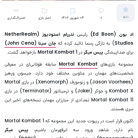
0
/10
۰
04 شهریور 1402
اخبار بازی
اشتراک‌گذاری
اد بون (
Ed Boon
)
رئیس
ندررلم استودیوز (
NetherRealm
Studios
) به تازگی رسما تائید کرده که
جان سینا (
John Cena
)
برای صداپیشگی
پیس میکر
در
Mortal Kombat 1
بازخواهد گشت.
مجموعه بازی‌های
Mortal Kombat
سابقه طولانی‌ای در معرفی
شخصیت‌های مهمان در عناوین مختلف خود دارد. جیسون ورهیز
(Jason Voorhees) و زنومورف (Xenomorph) در بازی Mortal
Kombat X و جوکر (Joker) و ترمیناتور (Terminator) در بازی
Mortal Kombat 11 تعدادی از مبارزان مهمان نسخه‌های اخیر این
سری هستند.
اکنون قرار است در ریبوت جدید این مجموعه که Mortal Kombat 1
نام دارد، شاهد ورود سه ابرقهرمان باشیم،
پیس میکر