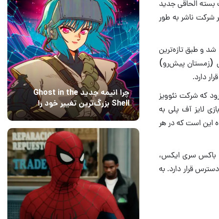
۸ در حال حاضر روی ساخت یک بسته الحاقی جدید
 شرکت ناشر به طور
 میلادی عرضه نخواهد شد و طبق تازه‌ترین
ن دی‌ال‌سی برای انتشار در سه ماهه نخست سال ۲۰۲۵ میلادی (زمستان پیش‌رو)
ار دارد.
چرا انیمه جدید Ghost in the
ردز ۲۰۲۴ باقی نمانده، انتظار می‌رود که شرکت نئوویز
Shell بزرگ‌ترین تغییر خود را
ازی لایز آف پلی به
اعمال کرده است؟ کارگردانان
12 مرداد 1405
15
 این است که در هر
پاسخ می‌دهند
وان، ایکس باکس سری ایکس،
رایانه شخصی در دسترس قرار دارد. به