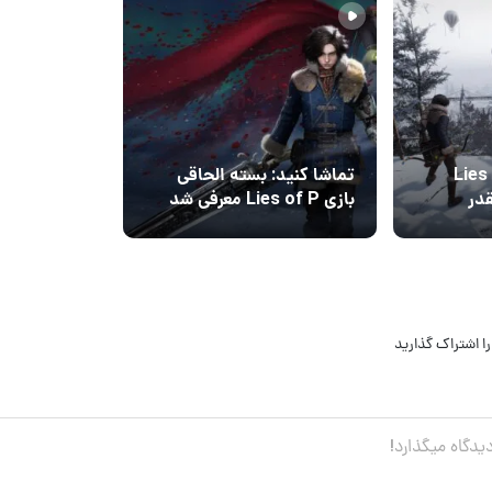
اتمام بسته الحاقی Lies
تماشا کنید: بسته الحاقی
of P  چقدر
بازی Lies of P معرفی شد
ا اشتراک گذارید