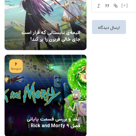
[+]
انیمه‌ی تابستانی که قرار است
جای خالی فریرن را پر کند!
08 مرداد 1405
7
6
متوسط
نقد و بررسی قسمت پایانی
فصل ۹ Rick and Morty |
پایان رویایی با Field of
04 مرداد 1405
15