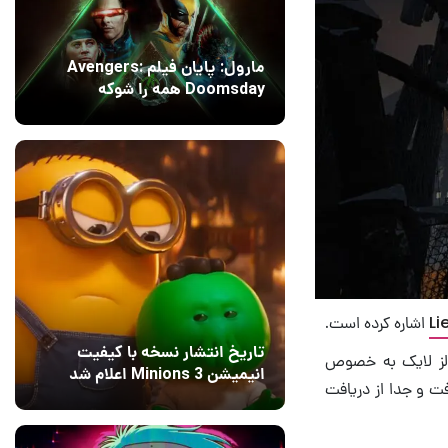
مارول: پایان فیلم Avengers:
Doomsday همه را شوکه
می‌کند!
14 مرداد 1405
۱
Li
اشاره کرده است.
تاریخ انتشار نسخه با کیفیت
ولز لایک به خصوص
انیمیشن Minions 3 اعلام شد
فت و جدا از دریافت
13 مرداد 1405
۰