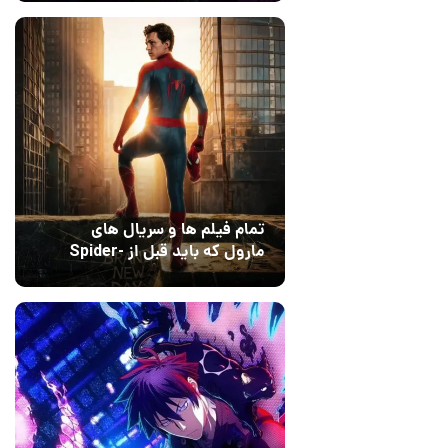
Dreams
تمام فیلم ها و سریال های
مارول که باید قبل از Spider-
Man: Brand New Day تماشا
10 مرداد 1405
۰
کنید