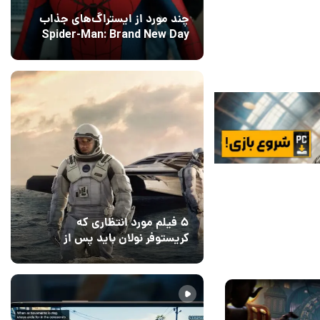
چند مورد از ایستراگ‌های جذاب
Spider-Man: Brand New Day
فاش شدند
12 مرداد 1405
5
۵ فیلم مورد انتظاری که
کریستوفر نولان باید پس از
ادیسه بسازد
12 مرداد 1405
2
14