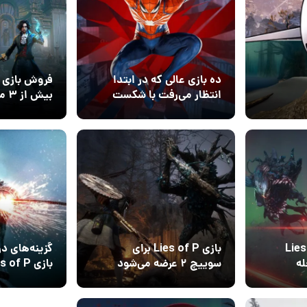
ده بازی عالی که در ابتدا
انتظار می‌رفت با شکست
بیش
مواجه شوند
رسید
06 خرداد 1404
01 خرداد 1404
۰
۰
 Lies of P
بازی Lies of P برای
گزینه‌های د
رحله
سوییچ ۲ عرضه می‌شود
 باغ
می‌شود
25 بهمن 1403
۰