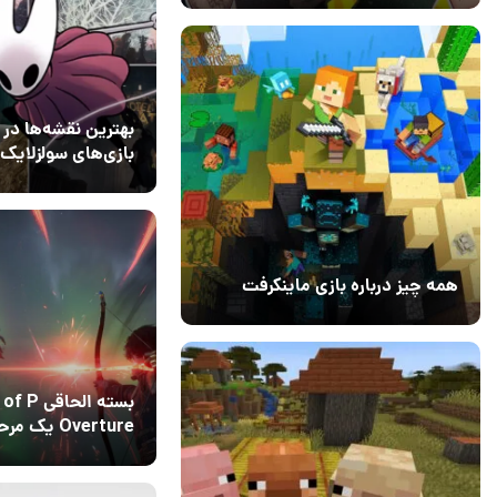
بهترین نقشه‌ها در
بازی‌های سولزلایک
07 خرداد 1404
۰
همه چیز درباره بازی ماینکرفت
20 بهمن 1403
۰
بسته الحاقی
Overture یک م
عجیب و ترسناک در
07 فروردین 1404
۰
وحش دارد