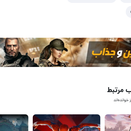
 مرتبط
 خوانده‌اند
15 مهر 1404
31 خرداد 04
۰
۰