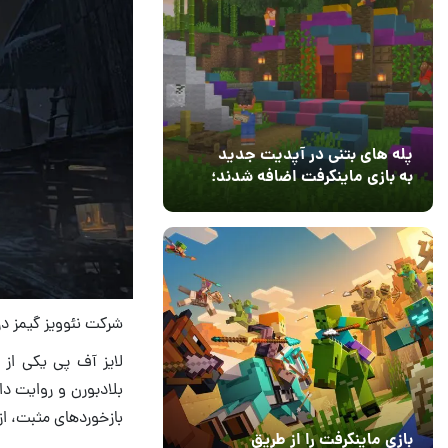
پله های بتنی در آپدیت جدید
به بازی ماینکرفت اضافه شدند؛
بعد از ۹ سال انتظار
12 مرداد 1405
3
شرکت نئوویز گیمز در
لایز آف پی یکی از
بلادبورن و روایت دا
بازخوردهای مثبت، از 
بازی ماینکرفت را از طریق