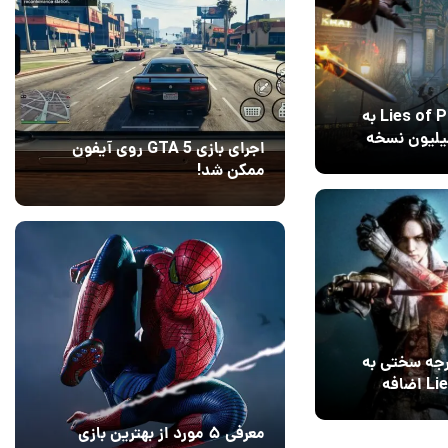
فروش بازی Lies of P به
 از ۳ میلیون نسخه
اجرای بازی GTA 5 روی آیفون
ممکن شد!
10 مرداد 1405
9
رجه سختی به
بازی Lies of P اضافه
معرفی ۵ مورد از بهترین بازی