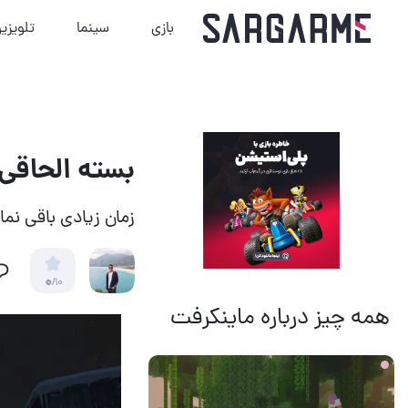
بازی
سینما
تلویزی
بسته الحاقی بازی Lies of P چه زما
زمان زیادی باقی نما
0
/10
همه چیز درباره ماینکرفت
19 ساعت قبل
11