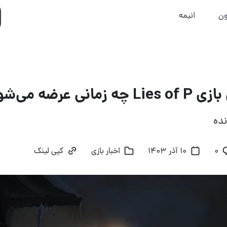
ون
انیمه
نی عرضه می‌شود؟
نده
۰
10 آذر 1403
اخبار بازی
کپی لینک