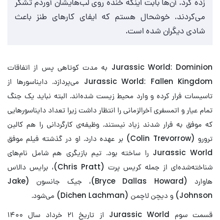
زده کرد. آن‌ها بابت اینکه خنده روی لب‌هایشان آوردم تشکر
می‌کردند. خوشحال هستم که ایفای کارهای طنز باعث
شادی دیگران شده است.
Jurassic World: Dominion به مدت کوتاهی پس از اتفاقات
Jurassic World: Fallen Kingdom می‌پردازد. دایناسورها از
تاسیسات فرار کرده و وارد محیط زیست شده‌اند. البته نباید یک جنگ
تمام عیار و اتمسفری آخرالزمانی را انتظار داشت زیرا تعداد دایناسورهایی
که موفق به فرار شدند زیاد نیستند. وظیفه‌ی کارگردانی را هم کالین
ترورو (Colin Trevorrow) بر عهده دارد. او در گذشته فیلم موفق
Jurassic World را ساخته بود. تیم بازیگری هم شامل نام‌های
شناخته‌شده‌ای از جمله کریس پرت (Chris Pratt)، برایس دالاس
هاوارد (Bryce Dallas Howard)، جیک جانسون (Jake
Johnson) و دیچن لاچمن (Dichen Lachman) می‌شود.
قسمت سوم Jurassic World از تاریخ ۲۱ خرداد سال ۱۴۰۰