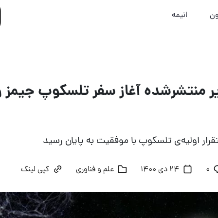
ون
انیمه
ر منتشرشده آغاز سفر تلسکوپ جیمز و
قرار اولیه‌ی تلسکوپ با موفقیت به پایان رسید
۰
24 دی 1400
علم و فناوری
کپی لینک