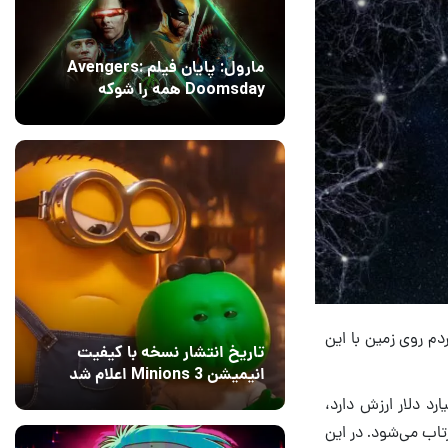
مارول: پایان فیلم Avengers:
Doomsday همه را شوکه
می‌کند!
14 مرداد 1405
۱
سیده بود که مردم روی زمین با این
تاریخ انتشار نسخه با کیفیت
انیمیشن Minions 3 اعلام شد
13 مرداد 1405
حدود ۱۰ میلیارد دلار ارزش دارد،
۰
به فضا پرتاب می‌شود. در این