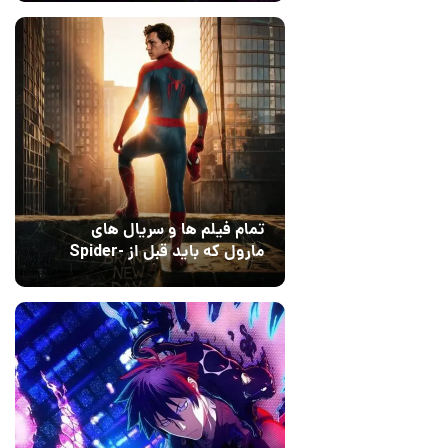
Dreams
تمام فیلم ها و سریال های
مارول که باید قبل از Spider-
Man: Brand New Day تماشا
10 مرداد 1405
۰
کنید