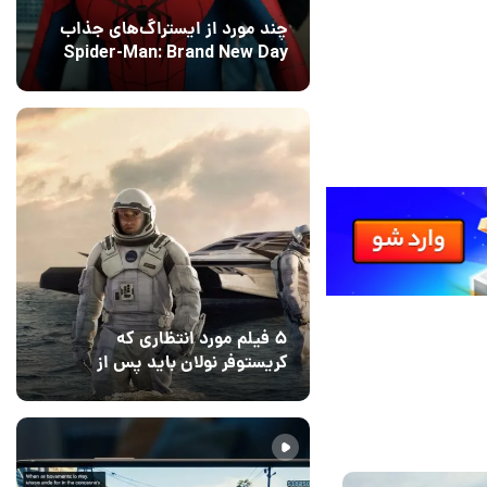
چند مورد از ایستراگ‌های جذاب
Spider-Man: Brand New Day
فاش شدند
12 مرداد 1405
5
۵ فیلم مورد انتظاری که
کریستوفر نولان باید پس از
ادیسه بسازد
12 مرداد 1405
2
14