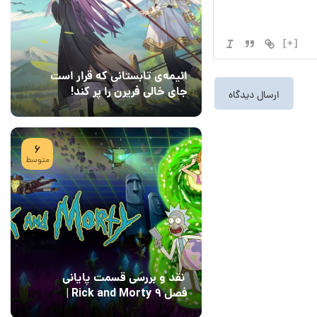
[+]
انیمه‌ی تابستانی که قرار است
جای خالی فریرن را پر کند!
08 مرداد 1405
7
6
متوسط
نقد و بررسی قسمت پایانی
فصل ۹ Rick and Morty |
پایان رویایی با Field of
04 مرداد 1405
15