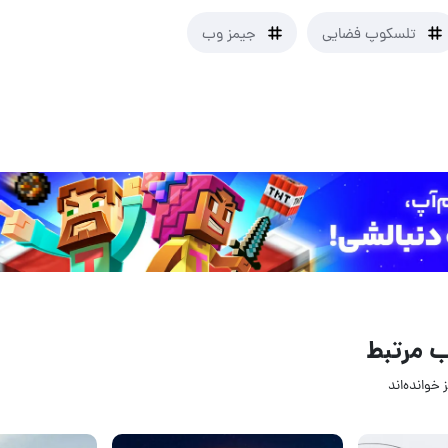
تلسکوپ فضایی
جیمز وب
 مرتبط
 خوانده‌اند
19 دی 1402
30 مهر 02
۰
۱