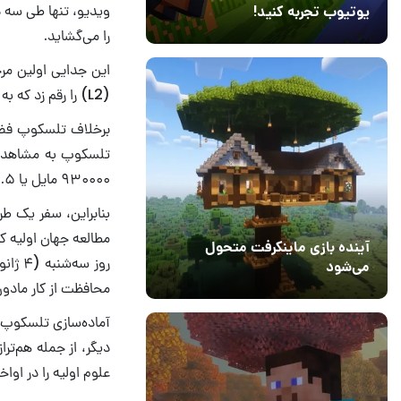
ویدیو، تنها طی سه 
یوتیوب تجربه کنید!
را می‌گشاید.
10 مرداد 1405
41
این جدایی اولین مر
(L2) را رقم زد که به فضاپیما اجازه می‌دهد با حداقل سوخت در آنجا ماندگار شود.
برخلاف تلسکوپ فضا
تلسکوپ به مشاهدات 
۹۳۰۰۰۰ مایل یا ۱.۵ میلیون کیلومتر) تا تداخل نور منحرف‌شده در کار تلسکوپ جیمز وب به حداقل برسد.
مطالعه جهان اولیه ک
آینده بازی ماینکرفت متحول
روز س
می‌شود
محافظت از کار مادون
18 تیر 1405
5
آماده‌سازی تلسکوپ 
دیگر، از جمله هم‌ت
علوم اولیه را در اوا