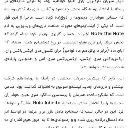
دیگر میزبان تازه‌ترین بازی هیلو خواهیم بود، به تازگی شایعه‌ای در
رابطه با انتشار زودهنگام بخش چندنفره و آنلاین بازی به گوش رسیده
که حسابی هواداران مجموعه را ذوق‌زده کرده است. ماجرا از این قرار
است که یکی از اینسایدرهای معروف صنعت بازی‌های ویدیویی به نام
Nate the Hate اخیرا در حساب کاربری توییتر خود اعلام کرده که
بخش مولتی‌پلیر بازی هیلو اینفینیت در روز دوشنبه‌ی همین هفته، ۲۴
آبان ماه (برابر با پانزدهم ماه نوامبر) برای کنسول‎‌های ایکس‌باکس وان،
ایکس‌باکس سری ایکس، ایکس‌باکس سری اس و همچنین رایانه‌ی
شخصی منتشر خواهد شد.
این کاربر که پیش‌تر خبرهای مختلفی در رابطه با برنامه‌های شرکت
نینتندو و بازی‌های جدید نینتندو سوییچ به اشتراک گذاشته بود، مدعی
است که مایکروسافت همزمان با بیستمین سالگرد سری هیلو، هواداران
مجموعه را با انتشار بخش چندنفره Halo Infinite غافل‌گیر خواهد
کرد. این در حالی است که نسخه‌ی کامل بازی برای عرضه در اواسط آذر
ماه امسال برنامه ریزی شده و و ردموندی‌ها تا به امروز هیچ اشاره‌ای به
انتشار زودهنگام بخش مولتی‌پلیر بازی نکرده‌اند.