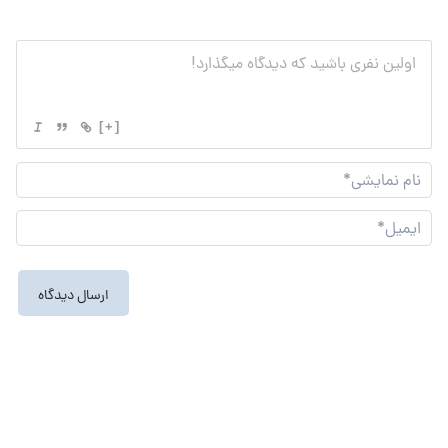
[+]
نام
نما
ایم