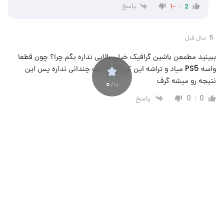
پاسخ
-1
2
5 سال قبل
ببینید مطمعن باشین گرافیک خیلی بالایی نداره بگم چرا؟ چون قطعا
واسه PS5 میاد و تراشه این کنسول قدرت چندانی نداره پس این
نتیجه رو میشه گرف
0
/10
پاسخ
0
0
یک کاربر گوگل
پاسخ به
5 سال قبل
0%
آقا چه ربطی داره روی xbox هم عرضه میشه
پاسخ
0
0
A
پاسخ به
یک کاربر گوگل
5 سال قبل
روی PC هم میاد خب