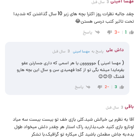
مهسا امینی
3 سال قبل
چقد جالبه نظرات روز اکثرا بچه های زیر 10 سال گذاشتن که شدیدا
تحت تاثیر کتب درسی هستن😂
پاسخ
-3
1
داش علی
پاسخ به
مهسا امینی
3 سال قبل
( مهسا امینی ) جووووون یا هر اسمی که داری جسارتن عفو
بفرمایدا میشه بگی تو از کجا فهمیدی سن و سال این بچه هارو
قشنگ 😒😊😉
پاسخ
-2
3
باقی
3 سال قبل
آقا به نظرم بی خیالش شید.کلی بازی خف تو بیست بیست سه میاد
اونارو بازی کنید خب.بذارید راک استار هر چقدر دلش میخواد طول
بده.به جاش مطمئن باشید گل میکاره تو گرافیک.با تشکر