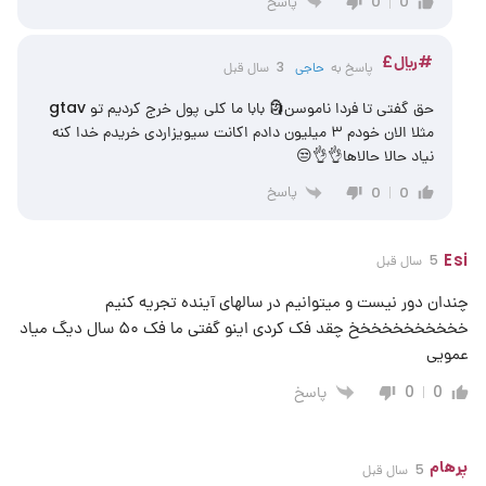
پاسخ
0
0
#﷼£
پاسخ به
حاجی
3 سال قبل
حق گفتی تا فردا ناموسن🗿 بابا ما کلی پول خرج کردیم تو gtav
مثلا الان خودم ۳ میلیون دادم اکانت سیویزاردی خریدم خدا کنه
نیاد حالا حالاها👌👌😒
پاسخ
0
0
Esi
5 سال قبل
چندان دور نیست و میتوانیم در سالهای آینده تجریه کنیم
خخخخخخخخخخخ چقد فک کردی اینو گفتی ما فک ۵۰ سال دیگ میاد
عمویی
پاسخ
0
0
پرهام
5 سال قبل