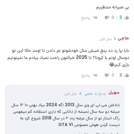
بی صبرانه منتظریم
پاسخ
0
3
حاجی
5 سال قبل
بابا برا رد دد پنج شیش سال خودشونو جر دادن تا اومد حالا این تو
دوسال اونم با کرونا؟ تا 2025 خیالتون راحت نمیاد بیادم ما نمیتونیم
بازی کنم😂
پاسخ
0
3
سهیل
پاسخ به
حاجی
4 سال قبل
داداش جی تی ای وی سال 2013 اگه 2024 بیاد یهنی ۱۰ ۱۲ سال
میشه دو سه سال نمیشه از دانایی که داری استفاده کم میفهمی
راک استار تو از سال عرضه ردد ۲ در سال 2018 شروع کرد به
درست کردن هوش مصنوعی GTA VI