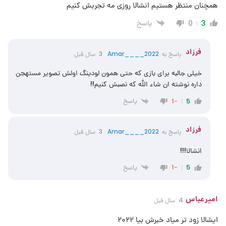
همچنان منتظر هستیم انشالا روزی مه تجربش کنیم
پاسخ
0
3
فرزاد
پاسخ به
Amar____2022
3 سال قبل
خیلی جالبه برای بازی که حتی همون لودینگ اولش تصویر مستهجن
داره نوشته ان شاء الله که نصبش کنیم!!
پاسخ
-1
5
فرزاد
پاسخ به
Amar____2022
3 سال قبل
انشالا!!!
پاسخ
-1
5
امیرعباس
4 سال قبل
ایشالا زود تر میاد خبرش بیا ۲۰۲۲