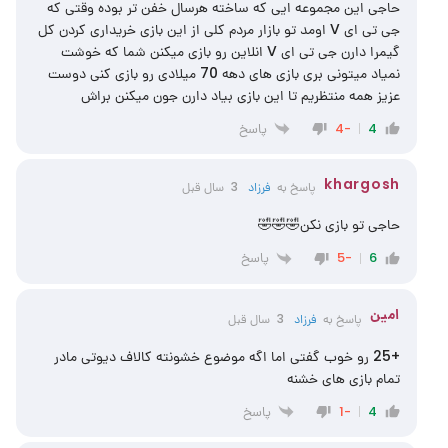
حاجی این مجموعه ایی که ساخته هرسال خفن تر بوده وقتی که
جی تی ای ‌V اومد تو بازار مردم کلی از این بازی خریداری کردن کل
گیمرا دارن جی تی ای V انلاین رو بازی میکنن شما که خوشت
نمیاد میتونی بری بازی های دهه 70 میلادی رو بازی کنی دوست
عزیز همه منتظریم تا این بازی بیاد دارن جون میکنن براش
پاسخ
-4
4
khargosh
پاسخ به
فرزاد
3 سال قبل
حاجی تو بازی نکن🤣🤣🤣
پاسخ
-5
6
امین
پاسخ به
فرزاد
3 سال قبل
+25 رو خوب گفتی اما اگه موضوع خشونته کالاف دیوتی مادر
تمام بازی های خشنه
پاسخ
-1
4