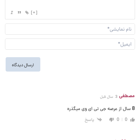
[+]
نام
نما
ایم
مصطفی
3 سال قبل
8 سال از عرصه جی تی ای وی میگذره
پاسخ
0
0