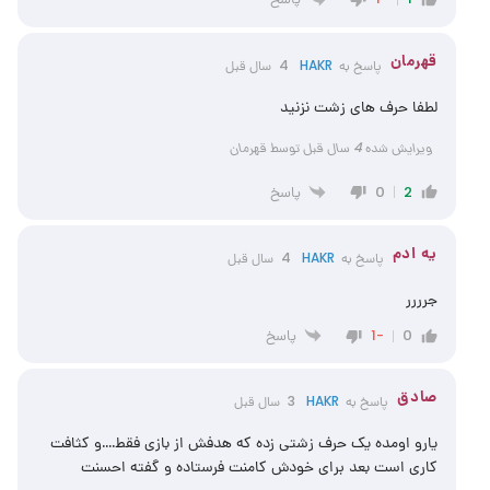
قهرمان
پاسخ به
HAKR
4 سال قبل
لطفا حرف های زشت نزنید
ویرایش شده 4 سال قبل توسط قهرمان
پاسخ
0
2
یه ادم
پاسخ به
HAKR
4 سال قبل
جرررر
پاسخ
-1
0
صادق
پاسخ به
HAKR
3 سال قبل
یارو اومده یک حرف زشتی زده که هدفش از بازی فقط….و کثافت
کاری است بعد برای خودش کامنت فرستاده و گفته احسنت