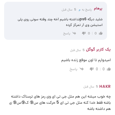
پرهام
پاسخ به
م
5 سال قبل
شلید دیگه ps6نداشته باشیم آخه چند‌ وقته سونی روی پلی
استیشن وی آر تمرکز کرده
پاسخ
0
0
یک کاربر گوگل
5 سال قبل
امیدوارم تا اون موقع زنده باشیم
پاسخ
0
0
HAKR
5 سال قبل
چه خوب میشه این هم مثل جی تی ای وی رمز های ترسناک داشته
باشه فقط خدا کنه مثل جی تی ای 5 حرکت های س🔞 ک🔞س🔞 ی
هم داشته باشه