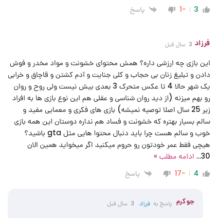
پاسخ
-1
3
فرزاد
3 سال قبل
این بازی چه ارزشی داره؟ همش محتوای خشونت و مواد مخدر و فوش
دادن و تبلیغ زنان بی حجاب و کلی جنایت و آدم کشتن و قاچاق و خرابی
یک شهر حالا 4 تا عکس متحرک 3 بعدی بیش نیست ولی روح و روان
رو بهم میزنه (از دید روان شناسی و عقلی هم این نوع بازی ها به افراد
زیر 25 سال اصلا توصیه نمیشه) بازی های فکری و معمایی مفید و
سالم بسیار بهتره که خشونت و فساد هم نداره دوستان این همه بازی
خوب و سالم هست چرا باید دنبال محتوا هایی مثل gta باشید؟
هیچی فقط عمر خودتون رو حروم میکنید اگر میخواید همین الان
30
…
ادامه مطلب »
پاسخ
-17
4
جوکرم
پاسخ به
فرزاد
3 سال قبل