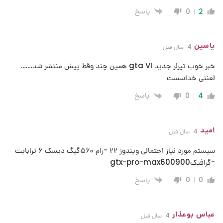
پاسخ
0
2
یاسین
4 سال قبل
خبر خوب تیرلر جدید gta VI همین چند وقط پیش منتشر شد…….
لعنتی خداسست
پاسخ
0
4
امید
4 سال قبل
سیستم مورد نیاز احتمالی ویندوز ۲۲ -رام ۵۶۰گیگ دیسک ۶ ترابایت
-گرافیکgtx-pro-max600900
پاسخ
0
0
عباس بوعذار
4 سال قبل