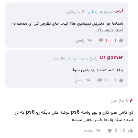
ارین
پاسخ به
ب..ا..ن
5 سال قبل
شماها چرا منقرض نمیشین ها؟ اینجا جای نظرجی تی ای هست نه
دختر کفشدوزکی
پاسخ
-1
1
Df gamer
پاسخ به
ب..ا..ن
5 سال قبل
چقد شما دخترا ریتاردین بمولا
پاسخ
-1
0
م
5 سال قبل
ای کاش صبر کنن و یهو واسه ps6 عرضه کنن دیگه رو ps6 که در
آینده میاد واقعا خیلی خفن میشه
پاسخ
0
0