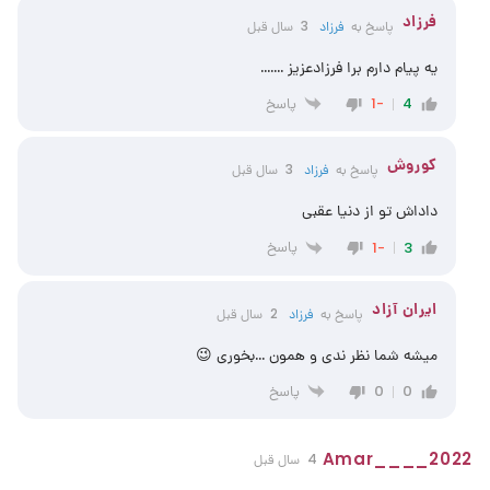
فرزاد
پاسخ به
فرزاد
3 سال قبل
یه پیام دارم برا فرزادعزیز …….
پاسخ
-1
4
کوروش
پاسخ به
فرزاد
3 سال قبل
داداش تو از دنیا عقبی
پاسخ
-1
3
ایران آزاد
پاسخ به
فرزاد
2 سال قبل
میشه شما نظر ندی و همون …بخوری 😉
پاسخ
0
0
Amar____2022
4 سال قبل