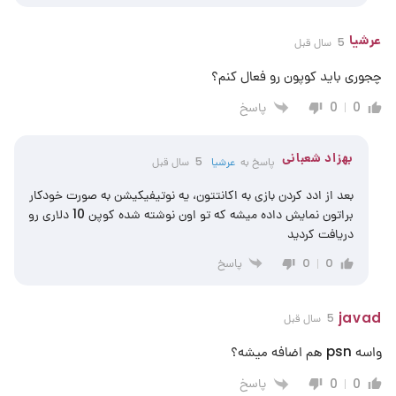
عرشیا
5 سال قبل
چجوری باید کوپون رو فعال کنم؟
پاسخ
0
0
بهزاد شعبانی
پاسخ به
عرشیا
5 سال قبل
بعد از ادد کردن بازی به اکانتتون، یه نوتیفیکیشن به صورت خودکار
براتون نمایش داده میشه که تو اون نوشته شده کوپن 10 دلاری رو
دریافت کردید
پاسخ
0
0
javad
5 سال قبل
واسه psn هم اضافه میشه؟
پاسخ
0
0