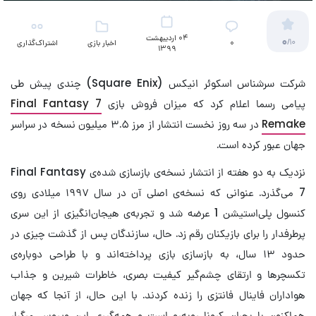
04 اردیبهشت
0
/10
۰
اخبار بازی
اشتراک‌گذاری
1399
شرکت سرشناس اسکوئر انیکس (Square Enix) چندی پیش طی
پیامی رسما اعلام کرد که میزان فروش بازی
Final Fantasy 7
Remake
در سه روز نخست انتشار از مرز ۳.۵ میلیون نسخه در سراسر
جهان عبور کرده است.
نزدیک به دو هفته از انتشار نسخه‌ی بازسازی شده‌ی Final Fantasy
7 می‌گذرد. عنوانی که نسخه‌ی اصلی آن در سال ۱۹۹۷ میلادی روی
کنسول پلی‌استیشن 1 عرضه شد و تجربه‌ی هیجان‌انگیزی از این سری
پرطرفدار را برای بازیکنان رقم زد. حال، سازندگان پس از گذشت چیزی در
حدود ۱۳ سال، به بازسازی بازی پرداخته‌اند و با طراحی دوباره‌ی
تکسچرها و ارتقای چشم‌گیر کیفیت بصری، خاطرات شیرین و جذاب
هواداران فاینال فانتزی را زنده کردند. با این حال، از آنجا که جهان
هم‌اکنون با بحران کرونا روبه‌رو است و همه‌گیری این ویروس مرگبار