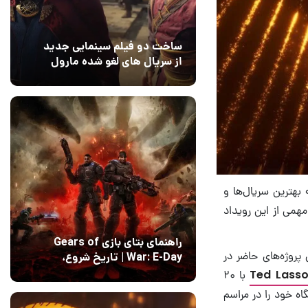
ساخت دو فیلم سینمایی جدید
از سریال های لغو شده مارول
14 مرداد 1405
۰
بهترین سریال‌ها و
همی از این رویداد
راهنمای بتای بازی Gears of
را با ۲۵ نامزدی پیشتاز تمامی پروژه‌های حاضر در
War: E-Day | تاریخ‌ شروع،
محتواها و نحوه دسترسی
با ۲۰
14 مرداد 1405
۱
Only Murders in the Build با ۱۷ نامزدی جایگاه خود را در مراسم