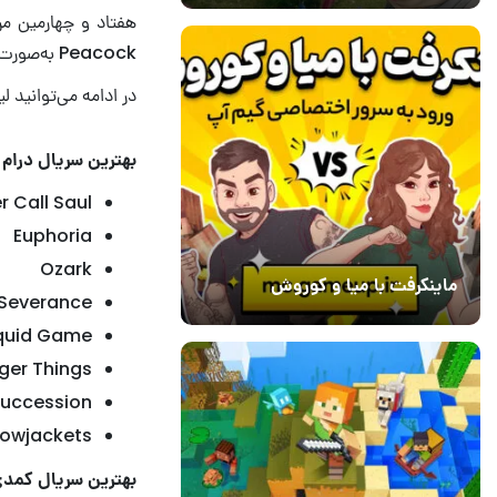
Peacock به‌صورت زنده استریم خواهد شد.
در ادامه می‌توانید 
بهترین سریال درام
r Call Saul
Euphoria
Ozark
ماینکرفت با میا و کوروش
Severance
30 دی 1403
7
quid Game
ger Things
uccession
lowjackets
بهترین سریال کمد