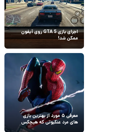
اجرای بازی GTA 5 روی آیفون
ممکن شد!
10 مرداد 1405
9
معرفی ۵ مورد از بهترین بازی
های مرد عنکبوتی که هیچکس
به یاد نمی‌آورد
12 مرداد 1405
2