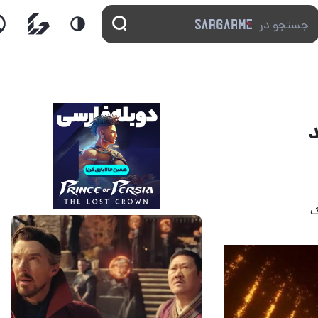
14 مرداد 1405
7
ک