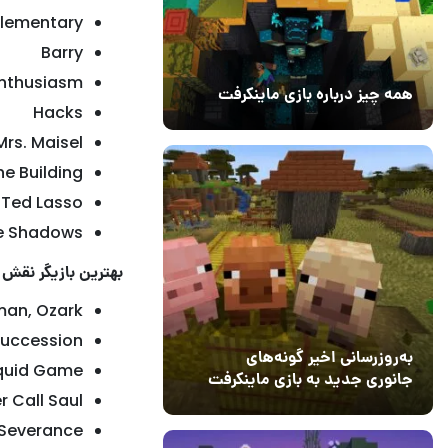
Elementary
Barry
Enthusiasm
همه چیز درباره بازی ماینکرفت
Hacks
20 بهمن 1403
۰
rs. Maisel
he Building
Ted Lasso
he Shadows
بهترین بازیگر نقش 
an, Ozark
Succession
به‌روزرسانی اخیر گونه‌های
Squid Game
جانوری جدید به بازی ماینکرفت
r Call Saul
اضافه می‌کند
15 دی 1403
5
 Severance