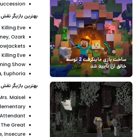
Succession
بهترین بازیگر نقش 
Killing Eve
nney, Ozark
lowjackets
Killing Eve
ساخت بازی ماینکرفت 2 توسط
rning Show
خالق آن تایید شد
, Euphoria
04 آبان 1403
۱
بهترین بازیگر نقش
rs. Maisel
Elementary
 Attendant
, The Great
e, Insecure