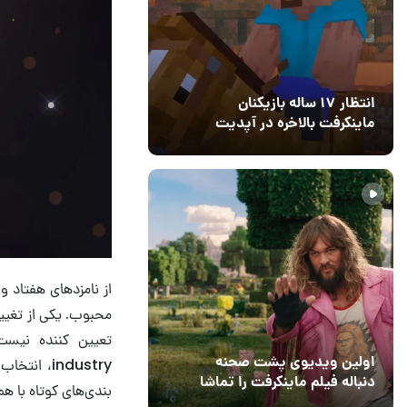
انتظار ۱۷ ساله بازیکنان
ماینکرفت بالاخره در آپدیت
جدید بازی به پایان رسید
11 خرداد 1405
۰
از نامزدهای هفتاد و
محبوب. یکی از تغییر
اولین ویدیوی پشت صحنه
دنباله فیلم ماینکرفت را تماشا
بندی‌های کوتاه با هم
کنید
13 اسفند 1403
19