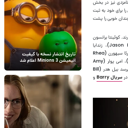
کم کردند. سریال‌های White Lotus با ۲۰ نامزدی و Dopesick Picking با ۱۴ نامزدی نیز در بخش
 در حالی که فصل پایانی مجموعه Ozark از نتفلیکس ۱۳ نامزدی را برای خود به ثبت
black- با چیزی کمتر از ۵ نامزدی، روز نه چندان خوبی را پشت
ند. کوئینتا برانسون
(Quinta Brunson)، جولیا گارنر (Julia Garner)، جیسون بیتمن (Jason Bateman)، زندایا
(Zendaya)، استیو مارتین (Steve Martin)، سیدنی سوینی (Sydney Sweeney)، رئا سیهورن (Rhea
تاریخ انتشار نسخه با کیفیت
انیمیشن Minions 3 اعلام شد
Seehorn)، هریت والتر (Harriet Walter)، جرود کارمایکل (Jerrod Carmichael)، امی پولر (Amy
15 مرداد 1405
8
Poehler) و نیکول بایر (Nicole Byer) اسامی خود را ثبت کرده‌اند. همچنین به نظر می‌رسد بیل هدر (Bill
سریال Barry
و