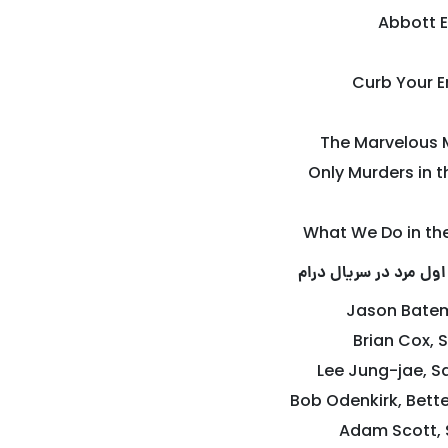
Abbott 
Curb Your 
The Marvelous M
Only Murders in t
What We Do in t
اول مرد در سریال درام
Jason Batem
Brian Cox, 
Lee Jung-jae, 
Bob Odenkirk, Bette
Adam Scott,