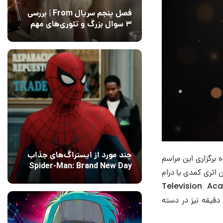
فصل پنجم سریال From | بررسی
۳ سوال بزرگ و تئوری‌های مهم
12 مرداد 1405
15
چند مورد از ایستراگ‌های جذاب
 برگزاری این مراسم
Spider-Man: Brand New Day
 اثری کمدی یا درام
فاش شدند
13 مرداد 1405
۰
ال تولیدکنندگان می‌توانند مشروط به بررسی پنل Television Academy
industry، انتخاب خود را در این زمینه داشته باشند. در ضمن تمامی برنامه‌های کمتر از ۲۰ دقیقه نیز در دسته