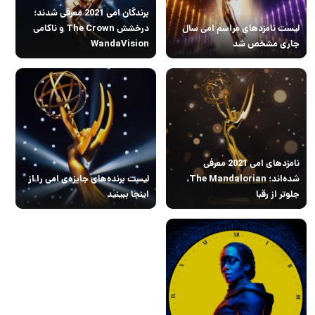
برندگان امی 2021 معرفی شدند؛
لیست نامزدهای مراسم امی سال
درخشش The Crown و ناکامی
جاری مشخص شد
WandaVision
نامزدهای امی 2021 معرفی
شده‌اند؛ The Mandalorian،
لیست برنده‌های جایزه‌ی امی را از
جلوتر از رقبا
اینجا ببینید