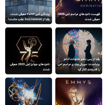
فهرست نامزدهای مراسم امی 2025
برندگان امی ۲۰۲۳ معرفی شدند؛
معرفی شدند
رقبا از Succession عقب ماندند!
رقبا از پس دختر خانواده آدامز
برنیامدند؛ سریال ونزدی مراسم امی
نامزدهای جوایز امی 2023 معرفی
را قدرتمند آغاز کرد
شدند