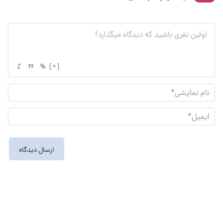
[+]
نام
نما
ایم