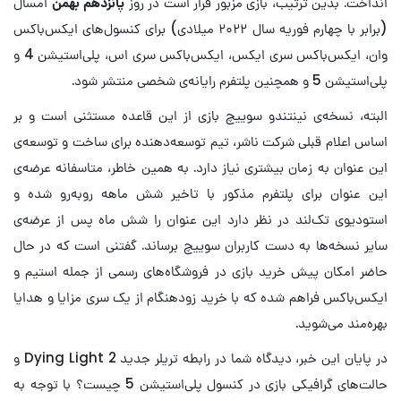
انداخت. بدین ترتیب، بازی مزبور قرار است در روز
پانزدهم بهمن
امسال
(برابر با چهارم فوریه سال ۲۰۲۲ میلادی) برای کنسول‌های ایکس‌باکس
وان، ایکس‌باکس سری ایکس، ایکس‌باکس سری اس، پلی‌استیشن 4 و
پلی‌استیشن 5 و همچنین پلتفرم رایانه‌ی شخصی منتشر شود.
البته، نسخه‌ی نینتندو سوییچ بازی از این قاعده مستثنی است و بر
اساس اعلام قبلی شرکت ناشر، تیم توسعه‌دهنده برای ساخت و توسعه‌ی
این عنوان به زمان بیشتری نیاز دارد. به همین خاطر، متاسفانه عرضه‌ی
این عنوان برای پلتفرم مذکور با تاخیر شش ماهه روبه‌رو شده و
استودیوی تک‌لند در نظر دارد این عنوان را شش ماه پس از عرضه‌ی
سایر نسخه‌ها به دست کاربران سوییچ برساند. گفتنی است که در حال
حاضر امکان پیش خرید بازی در فروشگاه‌های رسمی از جمله استیم و
ایکس‌باکس فراهم شده که با خرید زودهنگام از یک سری مزایا و هدایا
بهره‌مند می‌شوید.
در پایان این خبر، دیدگاه شما در رابطه تریلر جدید Dying Light 2 و
حالت‌های گرافیکی بازی در کنسول پلی‌استیشن 5 چیست؟ با توجه به