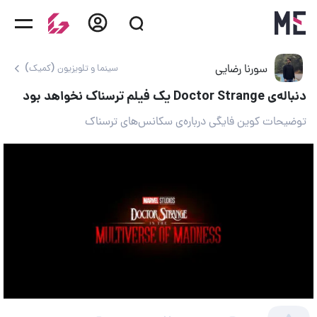
سورنا رضایی
سینما و تلویزیون (کمیک)
دنباله‌ی Doctor Strange یک فیلم ترسناک نخواهد بود
توضیحات کوین فایگی درباره‌ی سکانس‌های ترسناک