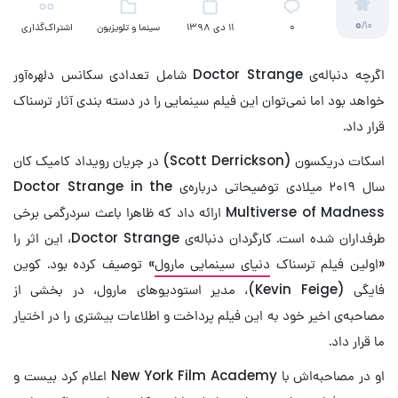
0
/10
۰
11 دی 1398
سینما و تلویزیون
اشتراک‌گذاری
(کمیک)
اگرچه دنباله‌ی Doctor Strange شامل تعدادی سکانس دلهره‌آور
خواهد بود اما نمی‌توان این فیلم سینمایی را در دسته‌ بندی آثار ترسناک
قرار داد.
اسکات دریکسون (Scott Derrickson) در جریان رویداد کامیک کان
سال ۲۰۱۹ میلادی توضیحاتی درباره‌ی Doctor Strange in the
Multiverse of Madness ارائه داد که ظاهرا باعث سردرگمی برخی
طرفداران شده است. کارگردان دنباله‌ی Doctor Strange، این اثر را
«اولین فیلم ترسناک
دنیای سینمایی مارول
» توصیف کرده بود. کوین
فایگی (Kevin Feige)، مدیر استودیوهای مارول، در بخشی از
مصاحبه‌ی اخیر خود به این فیلم پرداخت و اطلاعات بیشتری را در اختیار
ما قرار داد.
او در مصاحبه‌اش با New York Film Academy اعلام کرد بیست‌ و