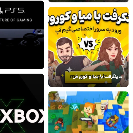
23 خرداد 1399
۰
ماینکرفت با میا و کوروش
22 خرداد 1399
30 دی 1403
۱
7