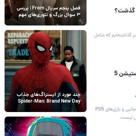
فصل پنجم سریال From | بررسی
۳ سوال بزرگ و تئوری‌های مهم
12 مرداد 1405
15
نمایشگاه گیمزکام ۲۰۲۰ را پشت سر گذاشته‌ایم که شامل
هر آن‌چه در مراسم رونمایی از کنسول پلی‌استیشن 5
چند مورد از ایستراگ‌های جذاب
Spider-Man: Brand New Day
فاش شدند
سونی در مراسم رونمایی از پلی‌استیشن 5 از ظاهر، لوازم جانبی و بازی‌های PS5
13 مرداد 1405
۰
ص نیست.