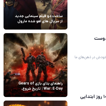
ساخت دو فیلم سینمایی جدید
از سریال های لغو شده مارول
14 مرداد 1405
۰
دوست‌
 خودش در ذهن‌های ما
راهنمای بتای بازی Gears of
War: E-Day | تاریخ‌ شروع،
محتواها و نحوه دسترسی
14 مرداد 1405
۱
ثبت بیش از ۴۰ هزار نصب بازی ایرانی در ۱۰ روز ابتدایی