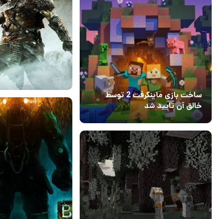
ساخت بازی ماینکرفت 2 توسط
خالق آن تایید شد
15 فروردین 1399
۰
04 آبان 1403
۱