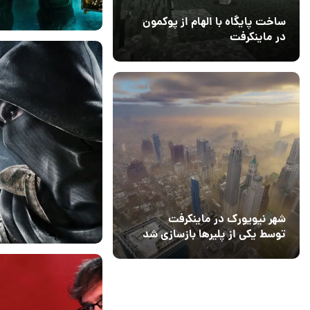
ساخت پایگاه با الهام از پوکمون
در ماینکرفت
03 مهر 1403
4
07 فروردین 1399
۰
شهر نیویورک در ماینکرفت
توسط یکی از پلیرها بازسازی شد
05 فروردین 1399
۰