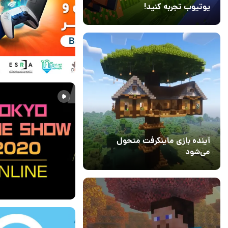
یوتیوب تجربه کنید!
10 مرداد 1405
41
12 فروردین 1400
۰
آینده بازی ماینکرفت متحول
می‌شود
18 تیر 1405
5
08 مهر 1399
۰