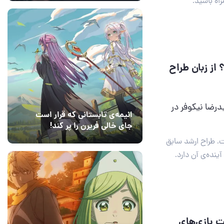
اه باشید.
د شد؟ از زبان طراح
رضا نیکوفر در
انیمه‌ی تابستانی که قرار است
جای خالی فریرن را پر کند!
14 مرداد 1405
5
رفته است. طراح ارشد سابق
ینده‌ی آن دارد.
ند ساخت بازی‌های