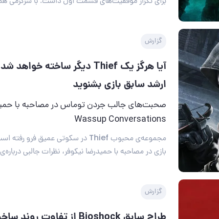
برای تکرار موفقیت‌های قسمت اول داشت. با سرگرمی همر
گزارش
آیا هرگز یک Thief دیگر ساخته خواه
ارشد سابق بازی بشنوید
صحبت‌های جالب جردن توماس در مصاحبه با حمید
Wassup Conversations
مجموعه‌ی محبوب Thief در سکوتی عمیق فرو 
بازی در مصاحبه با حمیدرضا نیکوفر، نظرات جالبی درباره‌ی آ
گزارش
طراح سابق Bioshock از تفاوت رو