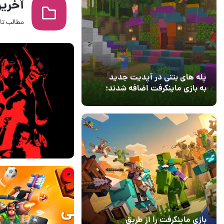
آخرین
مطالب تاز
پله های بتنی در آپدیت جدید
به بازی ماینکرفت اضافه شدند؛
بعد از ۹ سال انتظار
12 مرداد 1405
3
14 خرداد 1404
2
بازی ماینکرفت را از طریق