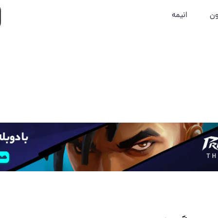
ون
انیمه