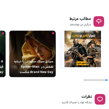
مطالب مرتبط
دیگران نیز خوانده‌اند
سیدی سینک سکوتش را درباره
۵
نقشش در Spider-Man:
Brand New Day شکست
sday
نظرات
دیدگاه خود را اشتراک گذارید