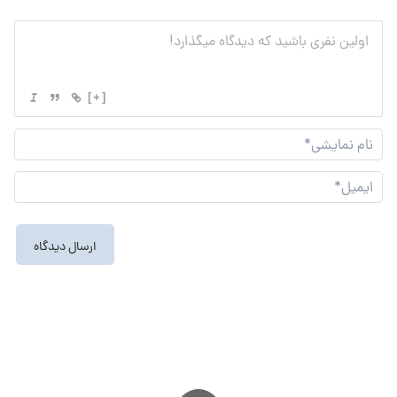
[+]
نام
نما
ایم