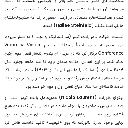
شخصیت‌های اصلی داستان هم وای و جینکس هستند که دست
سرنوشت آن دو را به دشمنانی خونین برای یکدیگر تبدیل می‌کند. در
ضمن، صداپیشه‌های متعددی در آرکین حضور دارند که مشهورترینشان
هایلی استاینفیلد (
Hailee Steinfeld
) است.
تنسنت، شرکت مادر رایت گیمز (سازنده لیگ آو لجندز) به شمار می‌رود.
این مجموعه چینی اخیراً رویدادی با نام Video V Vision
Conference برگزار کرد که در جریان آن پنجره انتشار فصل دوم آرکین
اعلام شد. بر این اساس، علاقه مندان باید تا سه ماهه چهارم سال
۲۰۲۴ میلادی (مصادف با ۱۰ مهر الی ۱۱ دی ۱۴۰۳) منتظر بمانند. اگر
شرایط مطابق انتظار پیش رفته و تغییری در برنامه ریزی‌ها بوجود نیاد،
شاهد فاصله‌ای سه ساله میان فصل اول و دوم خواهیم بود.
نیکولو لائورنت (
Nicolo Laurent
) مدیرعامل رایت گیمز است. او
چند ماه پیش مصاحبه‌ای را انجام داده و در بخشی از آن گفته بود هیچ
فشاری روی دست اندرکاران آرکین برای آماده سازی سریعتر محصول
نهایی وجود ندارد. لائورنت که روی «کیفیت» تاکید داشت، فاش کرد