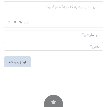
[+]
نام
نما
ایم