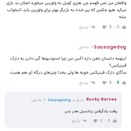
واقعان من نمی فهمم چی هنری کویل به ولورین میخوره اصلان بد بازی
میکرد هیو جکمن که پیر شده یه بازیگر بهتر برای ولورین باید انتخواب
بشه
پاسخ
0
0
Sausagedog
1 ماه قبل
اینهمه داستان خفن داره اکس من چرا استودیوها گیر دادن به دارک
فینیکس؟
ساگای دارک فینیکس خوبه ها ولی بخدا چیزهای دیگه ای هم هست
پاسخ
0
8
Bucky Barnes
پاسخ به
Sausagedog
1 ماه قبل
وقت یادگرفتن پتانسیل هدر بدن
پاسخ
0
0