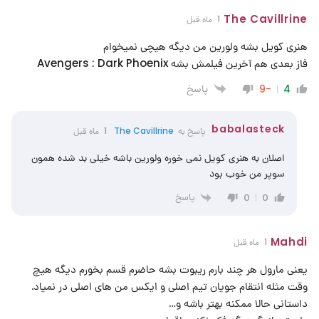
The Cavillrine
1 ماه قبل
هنری کویل بشه ولورین من دیگه هیچی نمیخوام
فاز بعدی هم آخرین فیلمش بشه Avengers : Dark Phoenix
پاسخ
-9
4
babalasteck
پاسخ به
The Cavillrine
1 ماه قبل
اصلان به هنری کویل نمی خوره ولورین باشه خیلی بد شده همون
سوپر من خوب بود
پاسخ
0
0
Mahdi
1 ماه قبل
یعنی مارول هر چند بارم ریبوت بشه حاضرم قسم بخورم دیگه هیچ
وقت مثله انتقام جویان تیم اصلی و ایکس من های اصلی در نمیاد.
داستانی حالا ممکنه بهتر باشه و…