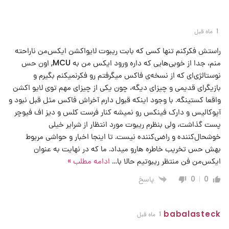
1 ماه قبل
راستش فکرکنم تنها کسی که بابت ریبوت لایواکشن ایکس‌من ناراحته
منم، جدا از خوبی‌هایی که داره ورود ایکس من به MCU, اون حس
نوستالژی‌ای که از نسخه‌ی فاکس میگرفتم رو فکرنمیکنم بگیرم و
بازیگرای قدیمی و چیزای دیگه، چون یکی از چیزای مهم توی لایو اکشن
واقعا کستینگه. با وجود اینکه قبول دارم آخراش فاکس مثل قبل نبود و
آپوکالیس و دارک فینکس رو نمیشه کنار فرست کلس و دیز اف فیوچر
پست گذاشت، ولی بنظرم ریبوت مورد انتظار از شرایر خیلی
خوشحال‌کننده و راضی‌کننده نیست. تا اینجا اخبار و حواشی مربوط
بهش حس تخریب خاطره هارو میداد. ما که در نهایت به عنوان
ایکس‌من فن منتظر ریبوتیم حالا با
…
ادامه مطلب »
پاسخ
0
0
babalasteck
1 ماه قبل