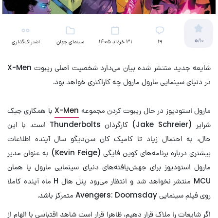
0
/10
19
31 خرداد 1405
سینمای جهان
اشتراک‌گذاری
شایعه جدید منتشر شده بیان می‌دارد شخصیت اصلی ریبوت X-Men
در دنیای سینمایی مارول مارول چه کاراکتری خواهد بود.
مارول استودیوز در حال ریبوت کردن مجموعه
X-Men
با همکاری جیک
شرایر (Jake Schreier) کارگردان Thunderbolts است. با این
حال، به احتمال زیاد تا کامیک کان سن‌دیگو سال آینده اطلاعات
بیشتری درباره برنامه‌های کوین فایگی (Kevin Feige) به عنوان مدیر
مارول استودیوز برای جهش‌یافته‌های دنیای سینمایی مارول یا همان
MCU منتشر نخواهد شد و انتظار می‌رود پنل هال H ماه آینده کاملا
روی فیلم سینمایی Avengers: Doomsday متمرکز باشد.
اگر شایعات را ملاک قرار دهیم، ظاهرا قرار است شاهد اقتباسی با الهام از