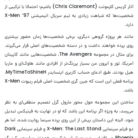
آثار کریس کلرمونت (Chris Claremont) باشیم؛ احتمالا با ترکیبی از
شخصیت‌ها که شباهت زیادی به تیم سریال انیمیشنی X-Men ’97
دارد.
مانند هر پروژه گروهی دیگری، برخی شخصیت‌ها زمان حضور بیشتری
روی پرده خواهند داشت و در دسته شخصیت‌های اصلی قرار می‌گیرند.
برای مثال در مجموعه The Avengers، شخصیت‌هایی مانند کاپیتان
آمریکا، تور و آیرون من بسیار پررنگ‌تر از افرادی مانند هاوک‌آی و ماریا
هیل بودند. طبق ادعای حساب کاربری اینسایدر MyTimeToShineH،
برنامه فعلی این است که جین گری شخصیت اصلی فیلم ریبوت X-Men
باشد.
ساختن این مجموعه حول محور مارول گرل تصمیم منطقی‌ای به نظر
می‌رسد، به‌ ویژه اگر برنامه این باشد که او در نهایت به فینیکس تبدیل
شود. البته این داستان پیش از این روی پرده سینما روایت شده، اما هر
دو فیلم سینمایی X-Men: The Last Stand و فیلم سینمایی Dark
Phoenix در اقتباس درست از آن شکست خوردند. سایمون کینبرگ