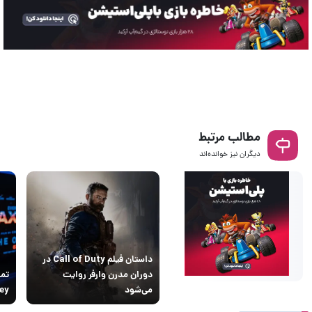
مطالب مرتبط
دیگران نیز خوانده‌اند
داستان فیلم Call of Duty در
دوران مدرن وارفر روایت
تمج
می‌شود
yssey