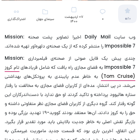
07 اردیبهشت
0
/10
۰
سینمای جهان
اشتراک‌گذاری
1400
وب سایت Daily Mail اخیرا تصاویر پشت صحنه Mission:
Impossible 7 را منتشر کرده که از یک صحنه‌ی دلهره‌آور تهیه شده‌اند.
چندی پیش یک فایل صوتی از صحنه‌ی فیلمبرداری Mission:
Impossible 7 به فضای مجازی راه یافت که شامل فریادهای
تام کروز
(Tom Cruise)
به خاطر عدم پایبندی به پروتکل‌های بهداشتی
می‌شد. در پی انتشار، عده‌ای از کاربران فضای مجازی به مخالفت با رفتار
ستاره هالیوود پرداخته و تاکید کردند او حق ندارد با دست‌اندرکاران این
گونه رفتار کند. گروه دیگری از کاربران فضای مجازی نظر متفاوتی داشته و
حق را به کروز دادند. آن‌ها معتقد بودند کووید-۱۹ تهدید بزرگی بوده و
بازیگر نقش اصلی به خاطر جدیت بالایش باید مورد تقدیر قرار بگیرد.
این اتفاق، آخرین باری بود که قسمت جدید ماموریت غیرممکن به
سرخط خبرها تبدیل شد. اینطور که به نظر می‌رسد، زمانش فرار رسیده تا