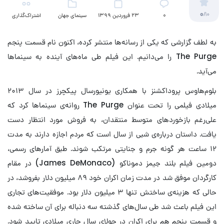
0
/10
۰
23 فروردین 1399
سینمای جهان
اشتراک‌گذاری
به لطف گزارشی که یکی از رسانه‌ها منتشر کرده، اکنون نام قسمت پنجم
The Purge را می‌دانیم. این فیلم طی ماه‌های آینده به سینماها
می‌آید.
بلوم‌هاوس پروداکشنز با همکاری یونیورسال پیکچرز در سال ۲۰۱۳
میلادی فیلمی را تحت عنوان The Purge روانه‌ی سینماها کرد که
علی‌رغم بازخوردهای متوسط منتقدان، به فروش مورد انتظار دست
یافت. داستان درباره‌ی شبی از سال است که مردم اجازه دارند به مدت
۱۲ ساعت هر گونه جرم و جنایتی مرتکب شوند. طبق آمارهای رسمی،
دومین فیلم بلند جیمز دموناکو (James DeMonaco) در مقام
کارگردان موفق شد در مدت زمان اکران خود ۸۹ میلیون دلار بفروشد، در
حالی که هزینه‌ی ساختش تنها ۳ میلیون دلار بود. موفقیت‌های تجاری
این فیلم باعث شد طی سال‌های گذشته سه دنباله برای آن ساخته شده
و قسمت پنجم هم برای اکران در جولای سال جاری میلادی تایید شود.