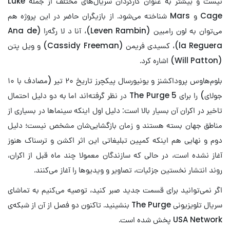
نیست و بیشتر به عنوان کارگردان سریال‌های مختلف از جمله Luke
Cage و Mars شناخته می‌شود. از بازیگران حاضر در این پروژه هم
می‌توان به لون رامبین (Leven Rambin)، آنا د لا رگه‌را (Ana de
la Reguera)، کسیدی فریمن (Cassidy Freeman) و ویل پتن
(Will Patton) اشاره کرد.
بلوم‌هاوس پروداکشنز و یونیورسال پیکچرز تاریخ ۲۰ تیر (مصادف با ۱۰
جولای) را برای The Purge 5 در نظر گرفته‌اند اما به دو دلیل احتمال
تاخیر در اکران آن بسیار بالا است: دلیل اول اینکه سینماها در بسیاری از
مناطق جهان بسته هستند و زمان بازگشایی‌شان مشخص نیست؛ دلیل
دوم و نهایی هم اینکه کمپین تبلیغاتی این اثر اکشن و ترسناک هنوز
آغاز نشده است، در حالی که سازندگان معمولا چند ماه قبل از اکران،
روند انتشار نخستین جزئیات، تصاویر و ویدیوها را آغاز می‌کنند.
اگر نمی‌توانید برای قسمت جدید صبر کنید، توصیه می‌کنیم به تماشای
سریال تلویزیونی The Purge بنشینید. تاکنون دو فصل از آن از شبکه‌ی
USA Network پخش شده است.