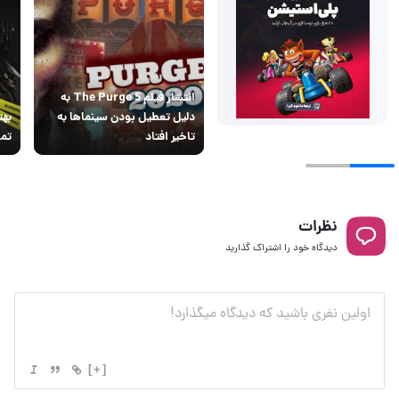
انتشار فیلم The Purge 5 به
دلیل تعطیل بودن سینماها به
بهت
تاخیر افتاد
تما
نظرات
دیدگاه خود را اشتراک گذارید
[+]