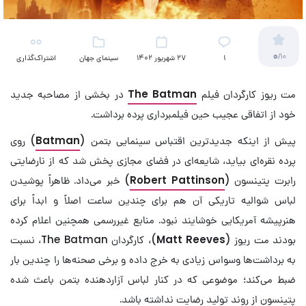
0
/10
۱
27 شهریور 1402
سینمای جهان
اشتراک‌گذاری
مت ریوز کارگردان فیلم
The Batman
در بخشی از مصاحبه جدید
خود از اتفاقی عجیب حین فیلمبرداری پرده برداشت.
پیش از اینکه جدیدترین اقتباس سینمایی بتمن (
Batman
) روی
پرده نقره‌ای بیاید، شایعه‌ای در فضای مجازی پخش شد که از نارضایتی
رابرت پتینسون (
Robert Pattinson
) خبر می‌داد. ظاهراً پوشیدن
لباس شوالیه تاریکی آن هم برای چندین ساعت اصلاً و ابداً برای
هنرپیشه آمریکایی خوشایند نبود. منابع غیررسمی همچنین اعلام کرده
بودند مت ریوز (
Matt Reeves
)، کارگردان The Batman، نسبت
به برداشت‌ها وسواس زیادی به خرج داده و برخی صحنه‌ها را چندین بار
ضبط می‌کند؛ موضوعی که در کنار لباس آزاردهنده بتمن باعث شده
پتینسون از روند تولید رضایت نداشته باشد.