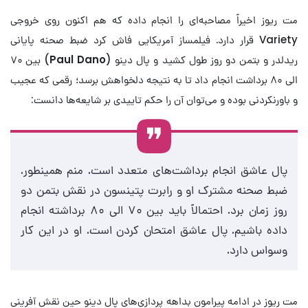
مت ریوز اخیراً مصاحبه‌ای را انجام داده که هم اکنون روی خروجی
Variety قرار دارد. فیلمساز آمریکایی فاش کرد ضبط صحنه پایانی
ریدلدر و بتمن دو روز طول کشید و پال دینو (
Paul Dano
) بین ۷۰
الی ۸۰ برداشت انجام داد تا به نتیجه دلخواهش برسد؛ رقمی که عجیب
و باورنکردنی بوده و می‌توان آن را حکم تاییدی بر شایعه‌ها دانست:
پال عاشق انجام برداشت‌های متعدد است. منم همینطور.
ضبط صحنه مشترک او و رابرت پتینسون در نقش بتمن دو
روز زمان برد. احتمالاً باید بین ۷۰ الی ۸۰ برداشته انجام
داده باشیم. پال عاشق امتحان کردن است. او در این کار
وسواس دارد.
مت ریوز در ادامه پیرامون بداهه پردازی‌های پال دینو حین نقش آفرینی