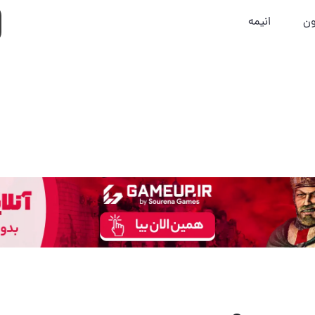
ون
انیمه