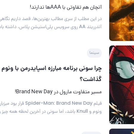
آنچان هم تفاوتی با AAAها ندارند!
در این مطلب از سری مطالب بهترین‌ها، قصد داریم نگاهی 
آندرریتد AA روی سرویس پلی‌استیشن پلاس، داشته باشیم.
سینما
چرا سونی برنامه مبارزه اسپایدرمن با ونوم و 
گذاشت؟
مسیر متفاوت مارول در Brand New Day!
فیلم er-Man: Brand New Day
ونوم و Knull باشد، اما سونی در آخرین لحظه همه چیز را تغییر داد.