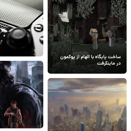
ساخت پایگاه با الهام از پوکمون
در ماینکرفت
03 مهر 1403
4
25 اردیبهشت 1404
۰