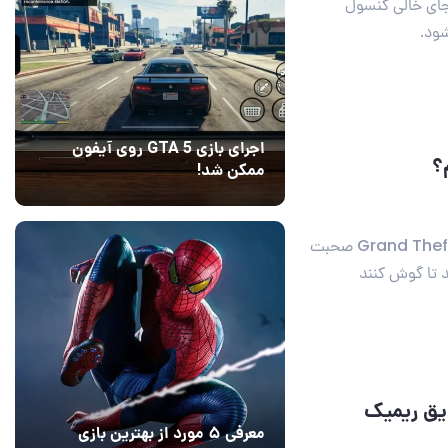
 جای خالی کنسول
ود.
اجرای بازی GTA 5 روی آیفون
ممکن شد!
10 مرداد 1405
9
وقتی Rockstar Games درباره نسخه بعدی Grand Theft Auto صحبت
 تا گوش کنند
ده و لایق ریمیک
معرفی ۵ مورد از بهترین بازی