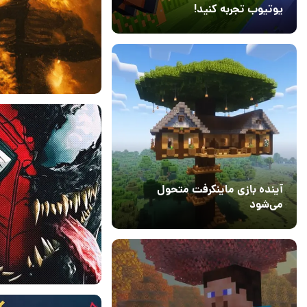
یوتیوب تجربه کنید!
10 مرداد 1405
41
15 شهریور 1404
۰
آینده بازی ماینکرفت متحول
می‌شود
18 تیر 1405
5