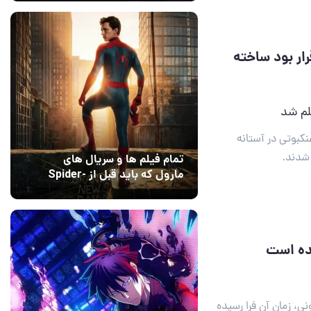
Dreams
رار بود ساخته
لم شد
نکبوتی در آستانه
 شدند.
تمام فیلم ها و سریال های
مارول که باید قبل از Spider-
Man: Brand New Day تماشا
10 مرداد 1405
۰
کنید
ده است
نی، زمان آن فرا رسیده