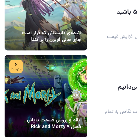
انیمه‌ی تابستانی که قرار است
ال افزایش قیمت
جای خالی فریرن را پر کند!
08 مرداد 1405
7
6
متوسط
The Last of Us Part، قرار است نگاهی به تمام
نقد و بررسی قسمت پایانی
فصل ۹ Rick and Morty |
پایان رویایی با Field of
04 مرداد 1405
15