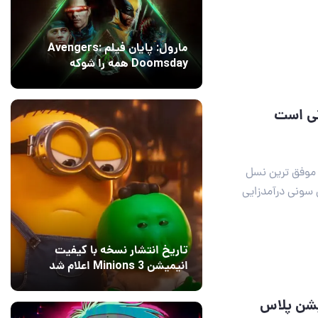
مارول: پایان فیلم Avengers:
Doomsday همه را شوکه
می‌کند!
14 مرداد 1405
۱
دیرعامل سونی مدعی است که کنسول پلی استیشن ۵ موفق ترین نسل
 ۱۳۶ میلیارد دلار برای سونی درآمدزایی
تاریخ انتشار نسخه با کیفیت
انیمیشن Minions 3 اعلام شد
13 مرداد 1405
۰