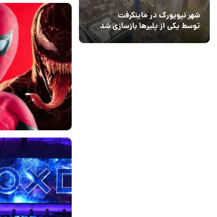
شهر نیویورک در ماینکرفت
09 اردیبهشت 1404
6
توسط یکی از پلیرها بازسازی شد
13 فروردین 1404
15