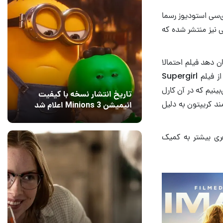
‌سی استودیوز رسما
 نیز منتشر شده که
ن دهد فیلم احتمالا
فراتر از چیزی است که پیش‌نمایش‌های قبلی القا می‌کردند. در این تریلر حماسی جدیدی که از فیلم Supergirl
ینیم که در آن کارل
تاریخ انتشار نسخه با کیفیت
مند کریپتون به دلیل
انیمیشن Minions 3 اعلام شد
15 مرداد 1405
6
هری بیشتر به کمیک