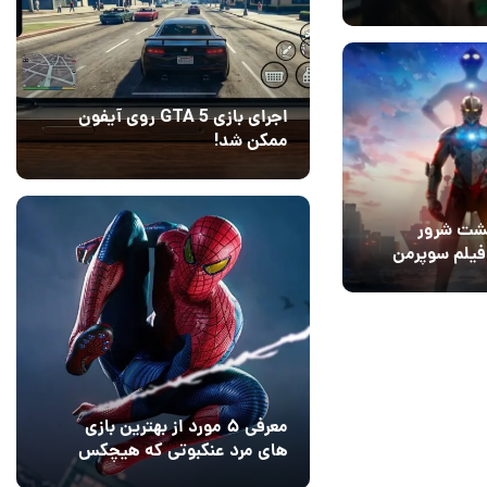
د آورد
اجرای بازی GTA 5 روی آیفون
ممکن شد!
10 مرداد 1405
9
گشت شرور
 فیلم سوپرمن
معرفی ۵ مورد از بهترین بازی
های مرد عنکبوتی که هیچکس
به یاد نمی‌آورد
12 مرداد 1405
2