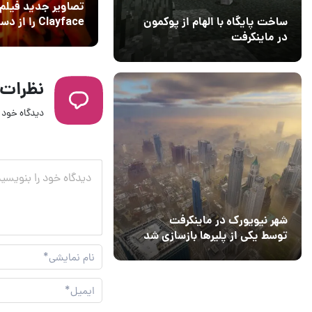
تصاویر جدید فیلم
Clayface را از 
ساخت پایگاه با الهام از پوکمون
ندهید
در ماینکرفت
03 مهر 1403
4
نظرات
دیدگاه خود ر
شهر نیویورک در ماینکرفت
توسط یکی از پلیرها بازسازی شد