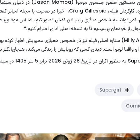
هیجان زیادی پیرامون نخستین حضور جیسون مومو
نقش لوبو وجود دارد. کارگردان فیلم، Craig Gillespie، اخیرا در صحبت ب
. نمی‌توانستم شخص دیگری را در این نقش تصور کنم، اما این موضوع 
سوال از خودمان پرسیدیم تا به نسخه اصلی ادای احترام کنیم.”
میلی الکاک (Milly Alcock) ستاره اصلی فیلم نیز در خصوص همبازی محبوبش اظهار 
 او واقعا لوبو است. دیدن کسی که رویایش را زندگی می‌کند، هیجان‌انگیز ب
فیلم سینمایی Supergirl به منظو
Supergirl
Comi