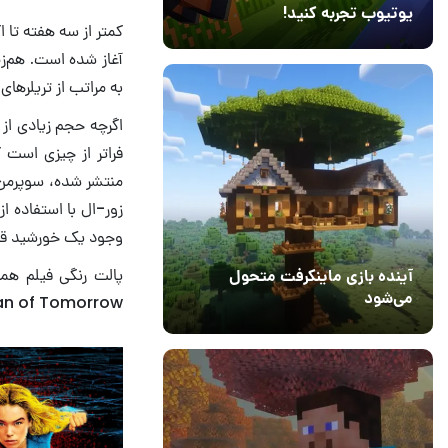
یوتیوب تجربه کنید!
کمتر از سه هفته تا ا
10 مرداد 1405
41
آغاز شده است. هم‌ز
به ‌مراتب از تریلرهای
اگرچه حجم زیادی از 
منتشر شده، سوپرمن و
زور-ال با استفاده از
وجود یک خورشید قرم
پالت رنگی فیلم هما
آینده بازی ماینکرفت متحول
می‌شود
pergirl: Woman of Tomorrow
18 تیر 1405
5