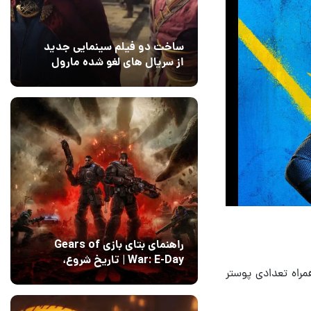
ساخت دو فیلم سینمایی جدید
از سریال های لغو شده مارول
14 مرداد 1405
۰
راهنمای بتای بازی Gears of
War: E-Day | تاریخ‌ شروع،
نده به اکران، تریلر حماسی جدیدی از فیلم سینمایی Supergirl به همراه تعدادی پوستر
محتواها و نحوه دسترسی
14 مرداد 1405
۱