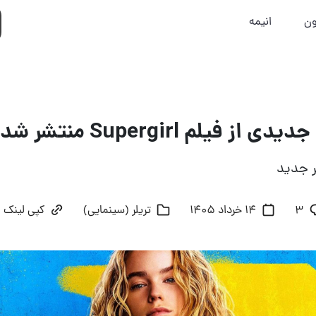
ون
انیمه
 فیلم Supergirl منتشر شد
ر جدید
3
14 خرداد 1405
تریلر (سینمایی)
کپی لینک