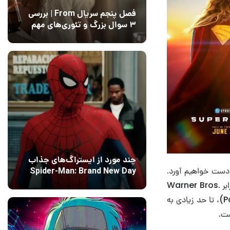
فصل پنجم سریال From | بررسی
۳ سوال بزرگ و تئوری‌های مهم
12 مرداد 1405
15
چند مورد از ایستراگ‌های جذاب
‌تری از عملکرد افتتاحیه Supergirl در گیشه به دست خواهیم آورد.
Spider-Man: Brand New Day
فاش شدند
این فیلم آزمونی مهم برای دی‌سی استودیوز محسوب می‌شود؛ زیرا سرنوشت برند دی‌سی در برابر Warner Bros.
13 مرداد 1405
۰
Discovery، پیش از ادغام این شرکت با پارامونت اسکای‌دنس (Paramount Skydance)، تا حد زیادی به