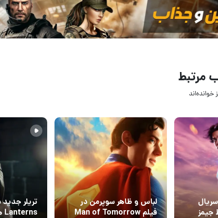
 مرتبط
 خوانده‌اند
15 مرداد 1405
03 مرداد
4
2
سریال
لباس و ظاهر سوپرمن در
تریلر جدید 
B توسط جیمز
فیلم Man of Tomorrow
rns