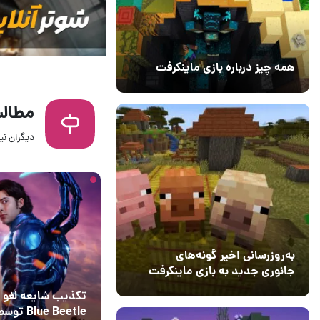
همه چیز درباره بازی ماینکرفت
20 بهمن 1403
۰
مطالب
دیگران نیز
8 ساعت قبل
2
به‌روزرسانی اخیر گونه‌های
جانوری جدید به بازی ماینکرفت
اضافه می‌کند
15 دی 1403
5
تکذیب شایعه لغو 
lue Beetle