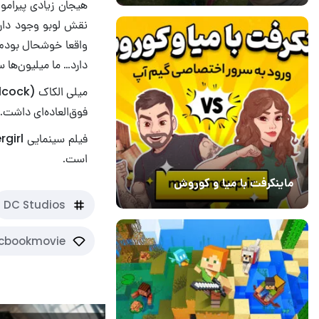
واقعا خوشحال بودم
دارد… ما میلیون‌ها 
فوق‌العاده‌ای داشت.
است.
ماینکرفت با میا و کوروش
30 دی 1403
7
DC Studios
cbookmovie