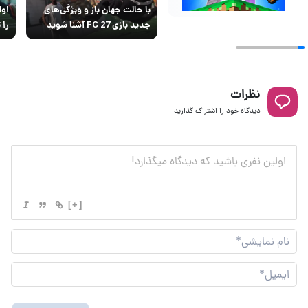
با حالت جهان باز و ویژگی‌های
جدید بازی FC 27 آشنا شوید
را 
نظرات
دیدگاه خود را اشتراک گذارید
[+]
نام
نما
ایم