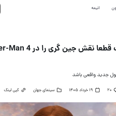
ون
انیمه
ل جدید واقعی باشد
20
19 خرداد 1405
سینمای جهان
کپی لینک