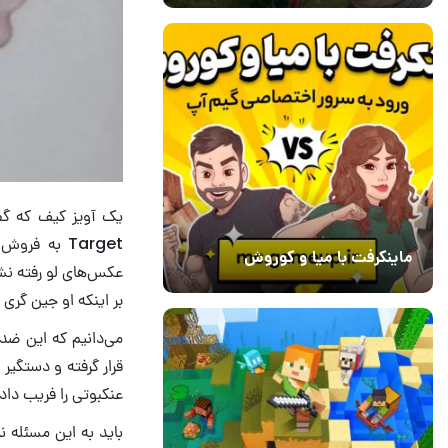
یک آویز کیف که گف
Target به 
ماینکرفت با میا و کوروش
عکس‌های لو رفته نشا
30 دی 1403
7
بر اینکه او جین گری
قرار گرفته و دستگیر
عنکبوتی را فریب داده‌
باید به این مسئله ن