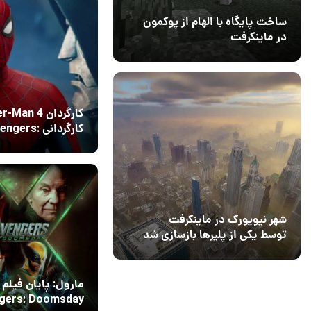
ساخت پایگاه با الهام از پوکمون
در ماینکرفت
03 مهر 1403
4
کارگردان an 4
کارگردانی ngers
Doomsday را نپذیرفت
13 مرداد 1405
17
شهر نیویورک در ماینکرفت
توسط یکی از پلیرها بازسازی شد
مارول: پایان فیلم
gers: Doomsday