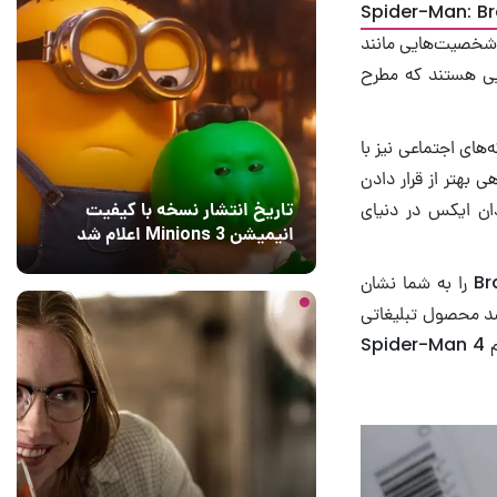
Spider-Man: B
 شخصیت‌هایی مانند
ایی هستند که مطرح
‌های اجتماعی نیز با
 بهتر از قرار دادن
جی مردان ایکس در دنیای
تاریخ انتشار نسخه با کیفیت
انیمیشن Minions 3 اعلام شد
17 ساعت قبل
2
تعدادی از آویزهای کیف لو رفته از شخصیت‌های فیلم Brand New Day را به شما نشان
سد محصول تبلیغاتی
جدید منتشر شده سرانجام تایید می‌کند که سیدی سینک نقش شخصیت جین گری را در فیلم Spider-Man 4