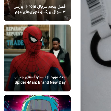
فصل پنجم سریال From | بررسی
۳ سوال بزرگ و تئوری‌های مهم
12 مرداد 1405
15
چند مورد از ایستراگ‌های جذاب
Spider-Man: Brand New Day
فاش شدند
13 مرداد 1405
۰