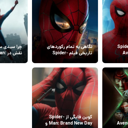
Spider-M
نگاهی به تمام رکوردهای
چرا سیدی سی
Ave:
تاریخی فیلم Spider-
نقش د
Man: Brand New Day
13 مرداد 1405
5
در گیشه
شد؟
کوین فایگی از Spider-
Aven
Man: Brand New Day و