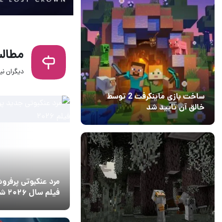
مطالب
دیگران نیز
14 مرداد 1405
6
ساخت بازی ماینکرفت 2 توسط
خالق آن تایید شد
04 آبان 1403
۱
مرد عنکبوتی پرفرو
فیلم سال ۲۰۲۶ شد
14 مرداد 1405
8