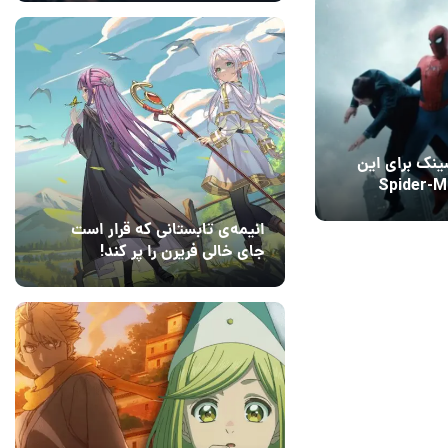
نک برای این
ر Spider-Man:
Brand New Day انتخاب
انیمه‌ی تابستانی که قرار است
جای خالی فریرن را پر کند!
14 مرداد 1405
2