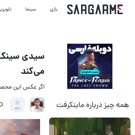
بازی
سینما
تلویزی
می‌کند
اگر عکس این محصو
همه چیز درباره ماینکرفت
0
/10
14 مرداد 1405
13