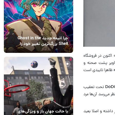
چرا انیمه جدید Ghost in the
Shell بزرگ‌ترین تغییر خود را
اعمال کرده است؟ کارگردانان
15 ساعت قبل
۰
اکنون در فروشگاه
پاسخ می‌دهند
صاویر پشت صحنه و
ه ظاهرا تاییدی است
می‌دانیم که این ضدقهرمان مرموز از کنترل ذهن استفاده خواهد کرد و اگر او توسط سازمان DoDC تحت تعقیب
ر می‌رسد آن‌ها مرد
 داشته و اصلا بعید
با حالت جهان باز و ویژگی‌های