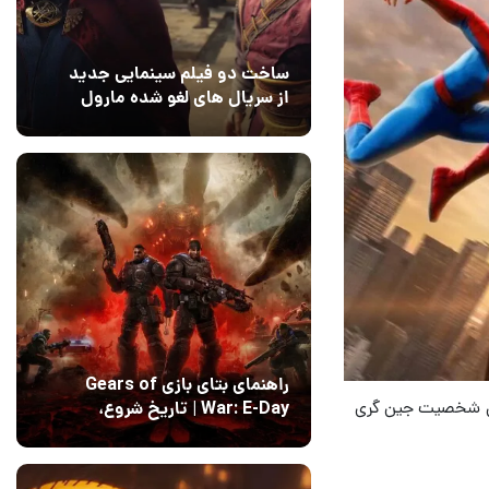
ساخت دو فیلم سینمایی جدید
از سریال های لغو شده مارول
14 مرداد 1405
۰
راهنمای بتای بازی Gears of
قش شخصیت جین گری
War: E-Day | تاریخ‌ شروع،
محتواها و نحوه دسترسی
14 مرداد 1405
۱