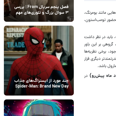
فصل پنجم سریال From | بررسی
هایی مانند بومرنگ،
۳ سوال بزرگ و تئوری‌های مهم
اتی درباره حضور تومب‌استون،
12 مرداد 1405
15
 باید در نظر داشت
گروهی بر این باور
ود، برخی نظریه‌ها
تمندتر دیگری قرار
در
چند مورد از ایستراگ‌های جذاب
Spider-Man: Brand New Day
فاش شدند
13 مرداد 1405
۰