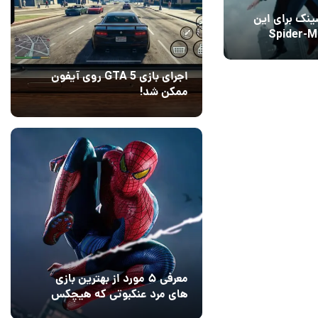
نک برای این
ر Spider-Man:
Brand New Day انتخاب
اجرای بازی GTA 5 روی آیفون
ممکن شد!
10 مرداد 1405
9
معرفی ۵ مورد از بهترین بازی
های مرد عنکبوتی که هیچکس
به یاد نمی‌آورد
12 مرداد 1405
2