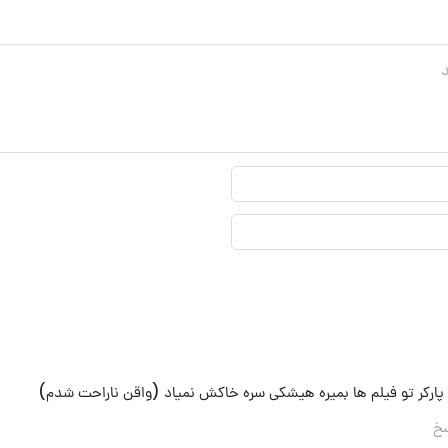
نام
نمایشی*
ایمیل*
ر پارکر تو فیلم ها بمیره هیشکی سره خاکش نمیاد (واقن ناراحت شدم)
سخ