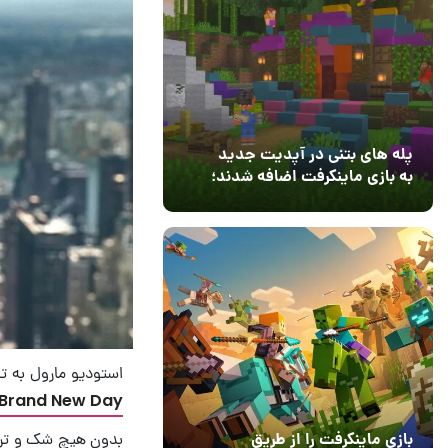
پله های بتنی در آپدیت جدید
به بازی ماینکرفت اضافه شدند؛
بعد از ۹ سال انتظار
12 مرداد 1405
3
استودیو مارول به ت
Brand New Day
بدون هیچ شک و تر
بازی ماینکرفت را از طریق