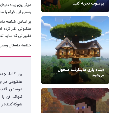
یوتیوب تجربه کنید!
دیگر روی پرده نقره‌
10 مرداد 1405
41
رسمی این فیلم را من
بر اساس خلاصه داست
عنکبوتی آغاز کرده 
تغییراتی که شاید تنه
خلاصه داستان رسمی فیلم Spider-Man: Brand New Day 
آینده بازی ماینکرفت متحول
روز کاملا جدی
می‌شود
عنکبوتی در جه
18 تیر 1405
5
دوستان قدیم
نتواند آن ر
شوکه‌کننده ر