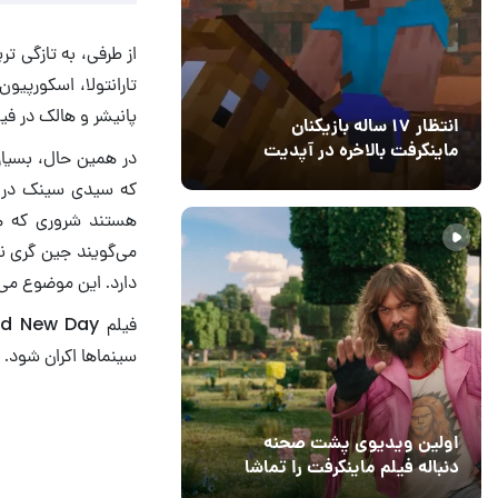
از طرفی، به تازگی ت
پانیشر و هالک در ف
انتظار ۱۷ ساله بازیکنان
ماینکرفت بالاخره در آپدیت
در همین حال، بسیار
جدید بازی به پایان رسید
11 خرداد 1405
۰
که سیدی سینک در هی
هستند شروری که هیچ
می‌گویند جین گری ن
دارد. این موضوع می‌تواند زمینه‌ساز
فیلم Spider-Man: Brand New Day قرار است در
سینماها اکران شود.
اولین ویدیوی پشت صحنه
دومین تریلر فیلم and New Day
دنباله فیلم ماینکرفت را تماشا
کنید
13 اسفند 1403
19