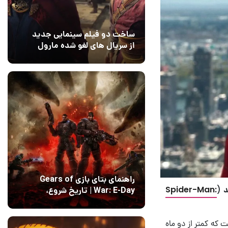
ساخت دو فیلم سینمایی جدید
از سریال های لغو شده مارول
14 مرداد 1405
۰
راهنمای بتای بازی Gears of
د
(
Spider-Man:
War: E-Day | تاریخ‌ شروع،
محتواها و نحوه دسترسی
14 مرداد 1405
۱
 که کمتر از دو ماه