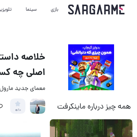
بازی
سینما
تلویزی
اصلی چه کس
معمای جدید مارول
همه چیز درباره ماینکرفت
0
/10
14 مرداد 1405
13