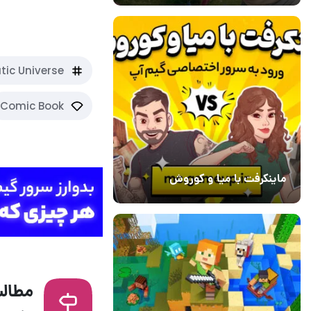
مرد عنکبوتی با
tic Universe
Comic Book
ماینکرفت با میا و کوروش
30 دی 1403
7
مطالب