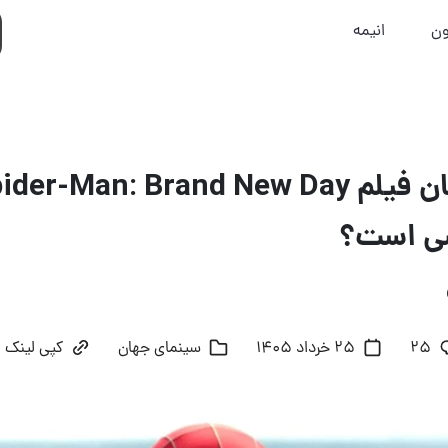
ون
انیمه
ی است؟
25
25 خرداد 1405
سینمای جهان
کپی لینک