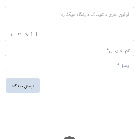
[+]
نام
نما
ایم