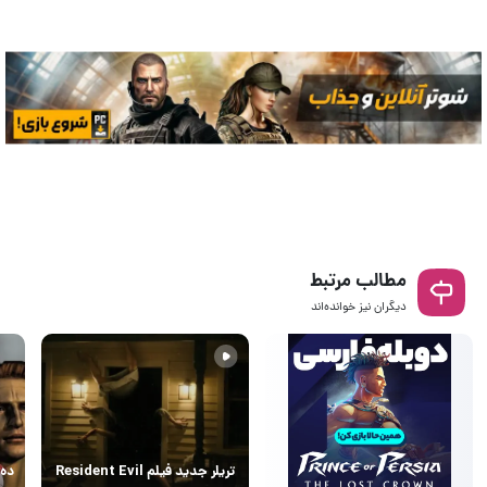
مطالب مرتبط
دیگران نیز خوانده‌اند
تریلر جدید فیلم Resident Evil
ده 