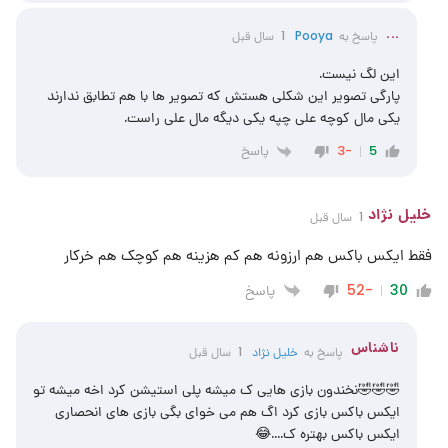
...
پاسخ به
Pooya
1 سال قبل
این لگ نیست.
پارگی تصویر این شکلی هستش که تصویر ها با هم تطابق ندارند
یکی مال کوچه علی چپه یکی دیگه مال علی راست.
پاسخ
-3
5
خلیل نژاد
1 سال قبل
فقط ایکس باکس هم ارزونه هم کم هزینه هم کوچک هم خرکار
پاسخ
-52
30
ناشناس
پاسخ به
خلیل نژاد
1 سال قبل
🤣🤣🤣نخندون بازی هایی ک میشه پلی استیشن کرد اخه میشه تو
ایکس باکس بازی کرد اگ هم می خوای بگی بازی های انحصاری
ایکس باکس بهتره ک….😂