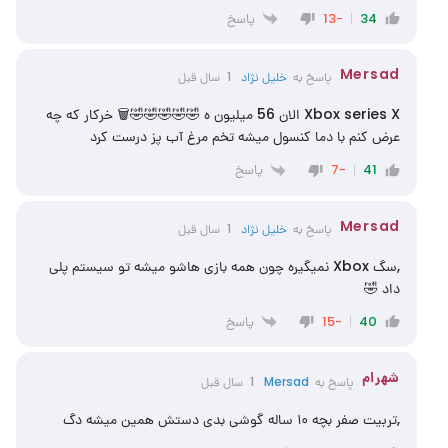
پاسخ
-13
34
Mersad
پاسخ به
خلیل نژاد
1 سال قبل
Xbox series X الان 56 میلیون ه 🤣🤣🤣🤣🤣🗑️ خرکار که چه
عرض کنم با دما کنسول میشه تخم مرغ آب پز درست کرد
پاسخ
-7
41
Mersad
پاسخ به
خلیل نژاد
1 سال قبل
,سگ Xbox نمیگیره چون همه بازی هاشو میشه تو سیستم پلی
داد 🤣
پاسخ
-15
40
شهرام
پاسخ به
Mersad
1 سال قبل
,تربیت صفر بچه ۱۰ ساله گوشی بدی دستش همین میشه دگ