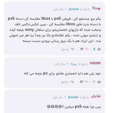
پویااا
پاسخ به
pouria
1 سال قبل
یکم برو جستجو کن ، فروش ps5 با Xbox مقایسه کن دسته ps5
با دسته بدرد نخور Xbox مقایسه کن ، ببین ایکس باکس انقد
بدبخت شده که بازیهای انحصاریشو برای سلطان sony عرضه کرده
و تسلیم سونی شده ، یکم اطلاعاتتو بالا ببر بعداً بیا نظر غیر اصولی
بده ، این ایراد هم با یک بروز رسانی بزودی درست میشه
پاسخ
-1
3
HHHH
پاسخ به
پویااا
1 سال قبل
خود پلی هم داره انحصاری هاشو برای pc عرضه می کنه
پاسخ
-1
0
شایان
پاسخ به
pouria
1 سال قبل
پس چرا همه ps5 میخرن ؟😄😄😄😄