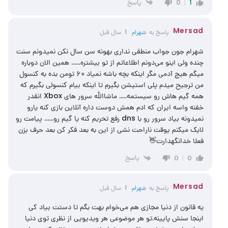
پاسخ
0
1
Mersad
پاسخ به
شهرام
1 سال قبل
شهرام جون جواب منطقی نداری بهونه سن سال نکن نمیدونم سنت
چنده ولی اینو می‌دونم اطلاعاتم از تو بیشتره…… همین الان دوباره
میگم هیچ آدمی مگر اینکه بچه باشه نمیاد ۶۰ تومن بده به کنسول
من ترجیح میدم پلی استیشن بگیرم تا اینکه بیام کنسولی بگیرم که
همه گیم هاش رو سیستمه….. ماشاالله سرور های Xbox انقدر
خفنه واسه ایران که ادم همش دوست داره آنلاین بازی کنه یارو
نمیدونه بیاد سرور رو با dns رفع تحریم کنه یا گیم رو…… پیامت رو
لایک میکنم یوقت ناراحت نشی از این به بعد فکر کن بعد حرف بزن
فعلا خدانگهدارت👋
پاسخ
0
0
Mersad
پاسخ به
شهرام
1 سال قبل
یه قانون از دنیا مجازی هم می‌خوام بهت بگم تا دستت بیاد کی
اینجا سنش پایینه.تو هر موضوعی هر ویدیویی از نظری توی دنیا