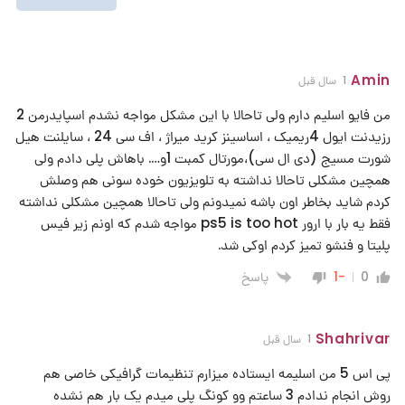
Amin
1 سال قبل
من فایو اسلیم دارم ولی تاحالا با این مشکل مواجه نشدم اسپایدرمن 2
رزیدنت ایول 4ریمیک ، اساسینز کرید میراژ ، اف سی 24 ، سایلنت هیل
شورت مسیج (دی ال سی)،مورتال کمبت 1و…. باهاش پلی دادم ولی
همچین مشکلی تاحالا نداشته به تلویزیون خوده سونی هم وصلش
کردم شاید بخاطر اون باشه نمیدونم ولی تاحالا همچین مشکلی نداشته
فقط یه بار با ارور ps5 is too hot مواجه شدم که اونم زیر فیس
پلیتا و فنشو تمیز کردم اوکی شد.
پاسخ
-1
0
Shahrivar
1 سال قبل
پی اس 5 من اسلیمه ایستاده میزارم تنظیمات گرافیکی خاصی هم
روش انجام ندادم 3 ساعتم وو کونگ پلی میدم یک بار هم نشده