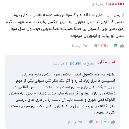
pouria
1 سال قبل
از بس این سونی اشغاله هم کنسولش هم دسته هاش .سونی نبود
تعمیر کارا نون نداشتن بخورن .یه سریز ایکس بخرید تازه میفهمید گیم
زدن یعنی چی .کنسول بی صدا همیشه خنک.قویی فرقشون مثل سوار
شدن تو پراید و لیموزین میمونه
پاسخ
-95
13
امیر مکاری
پاسخ به
pouria
1 سال قبل
عزیزم من هم کنسول ایکس باکس سری ایکس دارم هم پلی
استیشن 5 فرق زیاد نداره و اگر یکم فکر کنی سونی یکی از مهم
ترین شرکت های بازی سازی است و دسته دوال سنس انقلابی در
دسته های بازی بود و اگر نسخه های جدید دسته را بخری به مشکل
آنالوگ نمی خوری و هست باید آن دسته را در بازی های درستی
مثل کالاف یا رزیدنت ایول یا همه بازی های انحصاری سونی تست
کنی تا بفهمی
پاسخ
-1
23