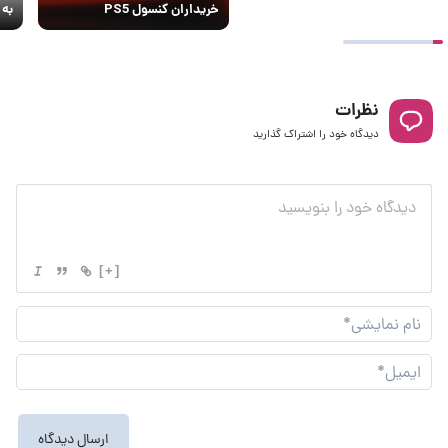
خریداران کنسول PS5
به بیش 
نظرات
دیدگاه خود را اشتراک گذارید
[+]
نام
نما
ایم