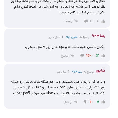
مجازی ادم می‌تونه هر نقدی میخواد از بحث مورد نظر بکنه چه اون
نظر توهین‌آمیز باشه چه ادبی و چه آموزشی من اینجا قبول دارم
یکم تند رفتم اما لپ کلام همونه
پاسخ
0
0
رضا۹۶۳
پاسخ به
خلیل نژاد
1 سال قبل
ایکس باکس بدرد خانم ها و بچه های زیر ۸سال میخوره
پاسخ
-15
31
شاپور
پاسخ به
رضا۹۶۳
1 سال قبل
والا ما که داریم راضی هستیم اونی هم میگه بازی هایش رو میشه
روی PC پلی داد بازی های ps5 هم میاد رو PC در کل گیم پس
اقتصادیتر هست چه رو PC چه رو Xbox من خودم ps5 داشتم
پاسخ
-1
6