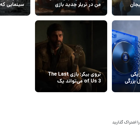
ج هیجان
من در تریلر جدید بازی
سینمایی که ا
د
Marvel’s Wolverine
هم جذاب‌تر
14 تیر 1405
4
یکی
تروی بیکر: بازی The Last
 بزرگی
of Us 3 می‌تواند یک
داستان کاملا متفاوت
روایت کند
ا اشتراک گذارید