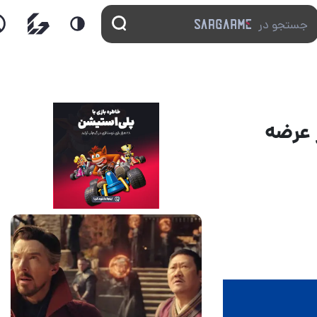
 عرضه
14 مرداد 1405
7