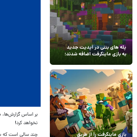
پله های بتنی در آپدیت جدید
به بازی ماینکرفت اضافه شدند؛
بعد از ۹ سال انتظار
12 مرداد 1405
3
بر اساس گزارش‌ها، ظ
نخواهد کرد!
چند سالی است که سو
بازی ماینکرفت را از طریق