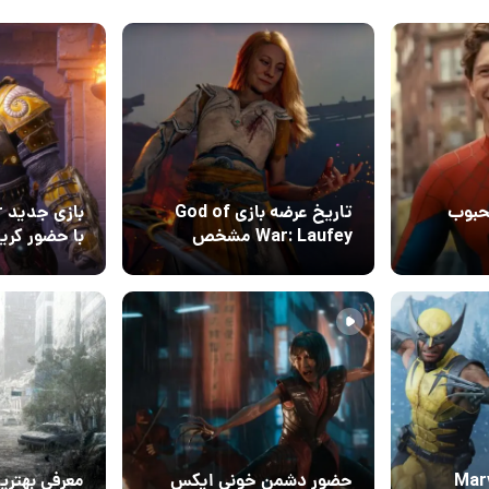
محبوب
تاریخ عرضه بازی God of
ب
War: Laufey مشخص
با حضور کری
شد
راه است
26 تیر 1405
21 تیر 405
5
9
نی Marvel’s
حضور دشمن خونی ایکس
معرفی بهتری