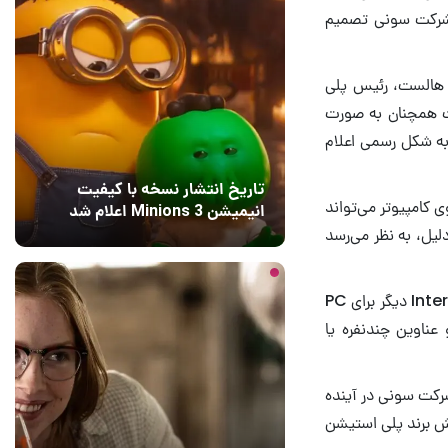
ا شرکت سونی تصمیم
 هالست، رئیس پلی
ت همچنان به صورت
به شکل رسمی اعلام
تاریخ انتشار نسخه با کیفیت
 کامپیوتر می‌تواند
انیمیشن Minions 3 اعلام شد
منفی بگذارد. به همین دلیل، به نظر می‌رسد
13 ساعت قبل
2
و Saros و Intergalactic دیگر برای PC
عناوین چندنفره یا
رکت سونی در آینده
زش برند پلی استیشن