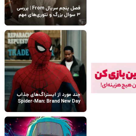
فصل پنجم سریال From | بررسی
۳ سوال بزرگ و تئوری‌های مهم
12 مرداد 1405
15
چند مورد از ایستراگ‌های جذاب
Spider-Man: Brand New Day
فاش شدند
13 مرداد 1405
۰
1405