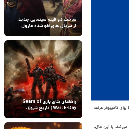
ساخت دو فیلم سینمایی جدید
از سریال های لغو شده مارول
14 مرداد 1405
۰
راهنمای بتای بازی Gears of
برای کامپیوتر عرضه
War: E-Day | تاریخ‌ شروع،
محتواها و نحوه دسترسی
14 مرداد 1405
۱
‌کند. با این حال،