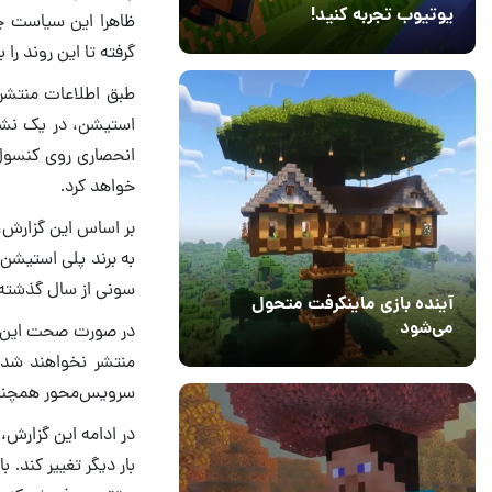
یوتیوب تجربه کنید!
ظاهرا این سیاست چن
10 مرداد 1405
41
گرفته تا این روند را
طبق اطلاعات منتشر
استیشن، در یک نشس
انحصاری روی کنسول‌
خواهد کرد.
بر اساس این گزارش، 
سونی از سال گذشته ر
آینده بازی ماینکرفت متحول
می‌شود
در صورت صحت این ش
18 تیر 1405
5
منتشر نخواهند شد. 
سرویس‌محور همچنان
در ادامه این گزارش
بار دیگر تغییر کند.