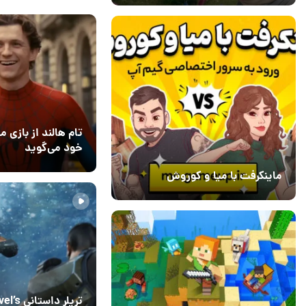
تام هالند از بازی 
خود می‌گوید
02 مرداد 1405
4
ماینکرفت با میا و کوروش
30 دی 1403
7
تریلر داستا