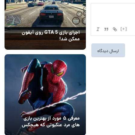
[+]
اجرای بازی GTA 5 روی آیفون
ممکن شد!
10 مرداد 1405
9
معرفی ۵ مورد از بهترین بازی
های مرد عنکبوتی که هیچکس
به یاد نمی‌آورد
12 مرداد 1405
2