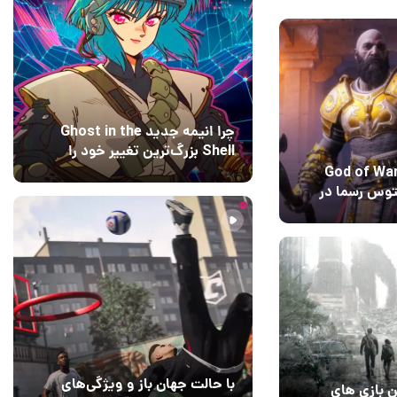
چرا انیمه جدید Ghost in the
Shell بزرگ‌ترین تغییر خود را
اعمال کرده است؟ کارگردانان
ازی جدید God of War
11 ساعت قبل
۰
پاسخ می‌دهند
توس رسما در
1
با حالت جهان باز و ویژگی‌های
ن بازی های