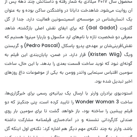
محصول سال ۲۰۱۷ میلادی به شمار رفته و داستانش چند دهه پس از
آن روایت می‌شود. شاهدخت دایانا در واشنگتن ساکن بوده و به عنوان
یک انسان‌شناس در موسسه‌ی اسمیتسونین فعالیت دارد. جدا از گل
گلدوت (Gal Gadot) که برای ایفای نقش اصلی بازگشته، شاهد
معرفی دو شخصیت تازه با نام‌های لرد مکسول و باربارا مینروا هستیم که
نقش‌‌آفرینی‌شان بر عهده‌ی پدرو پاسکال (Pedro Pascal) و گریستن
ویگ (Kristen Wiig) قرار دارد. در ضمن، پایان‌بندی این فیلم به
گونه‌ای نبود که نوید ساخت قسمت بعدی را بدهد. با این حال، ساخت
سومین اقتباس سینمایی واندر وومن به یکی از موضوعات داغ روزهای
اخیر تبدیل شده بود.
استودیوی برادران وارنر با ارسال یک بیانیه‌ی رسمی برای خبرگزاری‌ها،
ساخت Wonder Woman 3 را تایید کرده است. پتی جنکینز که دو
فیلم پیشین را ساخته بود، باز خواهد گشت تا برای سومین بار روی
صندلی کارگردانی نشسته و در آماده‌سازی فیلمنامه مشارکت داشته
باشد. وارنر به چند نکته‌ی مهم دیگر هم اشاره کرد: نکته‌ی اول اینکه گل