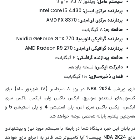
سیستم عامل:
ویندوز ۷، ۸.۱، ۱۰ و ۱۱
پردازنده مرکزی اینتل:
Intel Core i5 4430
پردازنده مرکزی ای‌ام‌دی:
AMD FX 8370
حافظه رم:
۸ گیگابایت
پردازنده گرافیکی انویدیا:
Nvidia GeForce GTX 770
پردازنده گرافیکی ای‌ام‌دی:
AMD Radeon R9 270
حافظه پردازنده گرافیکی:
۲ گیگابایت
دایرکت ایکس:
نسخه یازدهم
فضای ذخیره‌سازی:
۱۱۰ گیگابایت
بازی ورزشی NBA 2K24 در روز ۸ سپتامبر (۱۷ شهریور ماه) برای
کنسول‌های نینتندو سوییچ، ایکس باکس وان، ایکس باکس سری
ایکس، ایکس باکس سری اس، پلی استیشن 4 و پلی استیشن 5 و
همچنین پلتفرم رایانه شخصی عرضه خواهد شد.
در پایان این خبر، دیدگاه شما در رابطه با سیستم مورد نیاز و پیشنهادی
بازی NBA 2K24 چیست؟ آیا کامپیوتر شما قادر به اجرای بازی خواهد