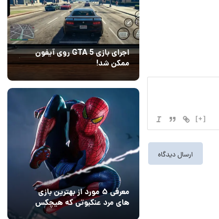
اجرای بازی GTA 5 روی آیفون
ممکن شد!
10 مرداد 1405
9
[+]
معرفی ۵ مورد از بهترین بازی
های مرد عنکبوتی که هیچکس
به یاد نمی‌آورد
12 مرداد 1405
2