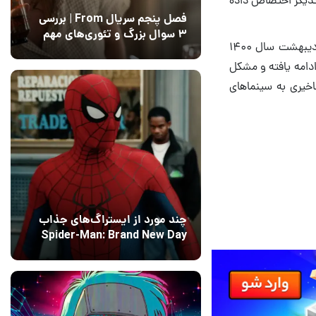
فصل پنجم سریال From | بررسی
۳ سوال بزرگ و تئوری‌های مهم
Shang-Chi سومین فیلم فاز چهارم دنیای سینمایی مارول بوده و قرار است از تاریخ ۱۷ اردیبهشت سال ۱۴۰۰
12 مرداد 1405
15
یزی‌ها ادامه یافته و مشکل
خیری به سینماهای
چند مورد از ایستراگ‌های جذاب
Spider-Man: Brand New Day
فاش شدند
13 مرداد 1405
۰