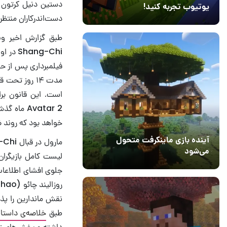
یوتیوب تجربه کنید!
دست‌اندرکاران منتظ
10 مرداد 1405
41
ang-Chi
مدت ۱۴ روز ت
است. این قانون برا
خواهد بود که روند ض
آینده بازی ماینکرفت متحول
می‌شود
لیست کامل بازیگران
18 تیر 1405
5
نقش ماندارین را پذ
طبق
خلاصه‌ی داستان
داشته و بخش‌های زی