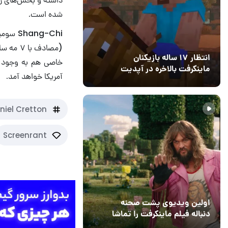
شده است.
انتظار ۱۷ ساله بازیکنان
خاصی هم به وجود ن
ماینکرفت بالاخره در آپدیت
آمریکا خواهد آمد.
جدید بازی به پایان رسید
11 خرداد 1405
۰
niel Cretton
Screenrant
اولین ویدیوی پشت صحنه
دنباله فیلم ماینکرفت را تماشا
کنید
13 اسفند 1403
19