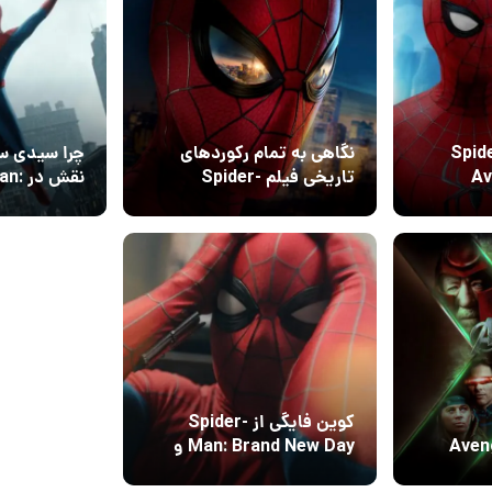
Spider-M
نگاهی به تمام رکوردهای
چرا سیدی سی
Ave:
تاریخی فیلم Spider-
نقش د
Man: Brand New Day
13 مرداد 1405
5
در گیشه
شد؟
کوین فایگی از Spider-
Aven
Man: Brand New Day و
!
شخصیت سیدی سینک