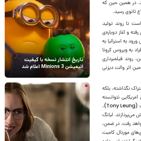
ون (Destin Daniel Cretton) کارگردان فیلم مشکوک به کووید-۱۹ بود. در همین حین که
 ثانوی رسید.
ات لازم است تا روند تولید
 رفته و آغاز دوباره‌ی
محض ورود به استرالیا به
افراد به ویروس کرونا
، روند فیلمبرداری
تاریخ انتشار نسخه با کیفیت
انیمیشن Minions 3 اعلام شد
ذشته‌ی میلادی در نیوزیلند از سر گرفته شد. بدین ترتیب، Shang-Chi دومین اثر والت دیزنی
16 ساعت قبل
2
 به اشتراک نگذاشته، بلکه
آمریکایی نتوانسته
جلوی افشای اطلاعات از طریق گزارش‌های غیر رسمی را بگیرد. در حال حاضر می‌دانیم تونی لیانگ (Tony Leung)،
سیمو لیو به ایفای نقش می‌پردازند. لیانگ
واهد رفت. در ضمن،
های مورتال کامبت
کدیگر اختصاص داده