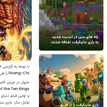
پله های بتنی در آپدیت جدید
به بازی ماینکرفت اضافه شدند؛
بعد از ۹ سال انتظار
12 مرداد 1405
3
با توجه به گزارشی ک
Shang-Chi را طی هفته‌های آینده از سر بگیرد.
و اولین فیلم دنیای
اوایل سال جاری میل
بازی ماینکرفت را از طریق