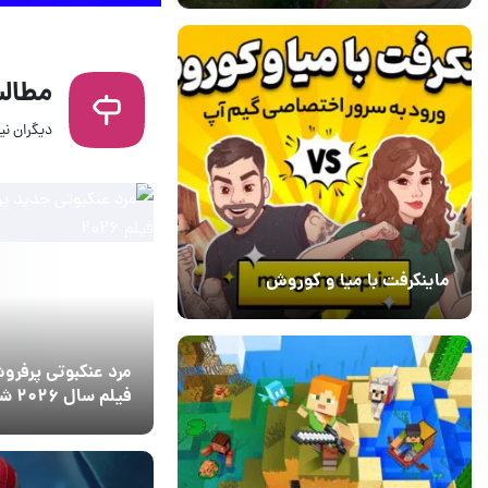
مطالب
دیگران نیز
14 مرداد 1405
6
ماینکرفت با میا و کوروش
30 دی 1403
7
مرد عنکبوتی پرفرو
فیلم سال ۲۰۲۶ شد
14 مرداد 1405
8