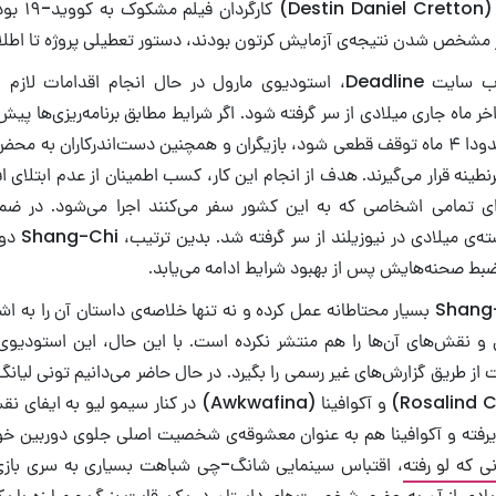
دستین دنیل کرت
ر مشخص شدن نتیجه‌ی آزمایش کرتون بودند، دستور تعطیلی پروژه تا اطلاع
طبق گزارش اخیر وب سایت Deadline، استودیوی مارول در حال انجام اقدام
Sh در اواخر ماه جاری میلادی از سر گرفته شود. اگر شرایط مطابق برنامه‌ریزی‌ها پیش
فیلمبرداری پس از حدودا ۴ ماه توقف قطعی شود، بازیگران و همچنین دست‌اندرکاران به 
حت قرنطینه قرار می‌گیرند. هدف از انجام این کار، کسب اطمینان از عدم ابتلای 
ی تمامی اشخاصی که به این کشور سفر می‌کنند اجرا می‌شود. در ضمن
Avatar 2 ماه گ
بط صحنه‌هایش پس از بهبود شرایط ادامه می‌یابد.
مارول در قبال Shang-Chi بسیار محتاطانه عمل کرده و نه تنها خلاصه‌ی داستان آن را
 و نقش‌های آن‌ها را هم منتشر نکرده است. با این حال، این استودیوی 
روزالیند چائو (Rosalind Chao) و آکوافینا (Awkwafina) در کنار 
یرفته و آکوافینا هم به عنوان معشوقه‌ی شخصیت اصلی جلوی دوربین خ
ی که لو رفته
، اقتباس سینمایی شانگ-چی شباهت بسیاری به سری بازی‌
ادی از آن به حضور شخصیت‌های داستان در یک رقابت بزرگ و مبارزه با ی