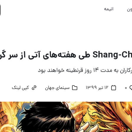
ون
انیمه
۱ روز قرنطینه خواهند بود
۰
12 تیر 1399
سینمای جهان
کپی لینک