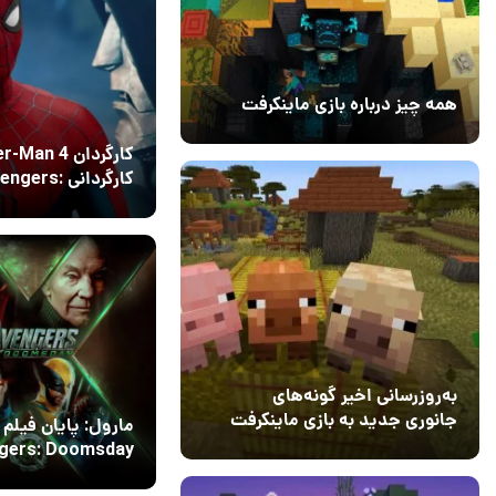
همه چیز درباره بازی ماینکرفت
20 بهمن 1403
۰
کارگردان an 4
کارگردانی ngers
Doomsday را نپذیرفت
13 مرداد 1405
17
به‌روزرسانی اخیر گونه‌های
جانوری جدید به بازی ماینکرفت
مارول: پایان فیلم
اضافه می‌کند
15 دی 1403
gers: Doomsday
5
همه را شوکه می‌کند