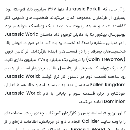
از آن‌جایی که Jurassic Park III تنها ۳۶۸ میلیون دلار فروخته بود،
بسیاری از طرفداران مجموعه گمان می‌کردند شخصیت‌های قدیمی کنار
گذاشته شده و شاهد ریبوت مجموعه پارک ژوراسیک خواهیم بود.
یونیورسال پیکچرز بنا به دلایلی ترجیح داد داستان Jurassic World
را در دنیایی مشابه با سه‌گانه نخست روایت کند تا در صورت فروش بالا،
شخصیت‌های پرطرفدار را در قسمت‌های آینده بازگرداند. اثر کالین ترورو
(Colin Trevorrow) با فروشی یک میلیارد و ۶۷۰ میلیون دلاری ثابت
کرد پارک ژوراسیک همچنان از پتانسیل بالایی برخوردار است. از همین
رو، ساخت قسمت دوم در دستور کار قرار گرفت. Jurassic World:
Fallen Kingdom سه سال بعد به سینماها آمد و حالا هم طرفداران
خودشان را برای قسمت سوم و پایانی با نام Jurassic World:
Dominion آماده می‌کنند.
کالن ترورو فیلمنامه‌نویس و کارگردان آمریکایی چندی پیش مصاحبه‌ای
را با وب سایت Collider انجام داد و در جریانش، اطلاعات تازه‌ای را از
داستان Jurassic World 3 به اشتراک گذاشت. پیش از این،