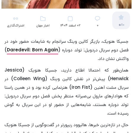
0
/10
۰
02 اسفند 1404
اخبار جهان
اشتراک‌گذاری
(تلویزیون)
جسیکا هنویک، بازیگر کالین وینگ سرانجام به شایعات حضور خود در
فصل دوم سریال دردویل: تولد دوباره (
Daredevil: Born Again
)
واکنش نشان داد.
همان‎‌طور که احتمالا اطلاع دارید، جسیکا هنویک (Jessica
Henwick) پیش‌تر در نقش کالین وینگ (Colleen Wing) در
سریال مشت آهنین (Iron Fist) هنرنمایی کرده بود و در همین راستا
که هوادارهای مارول بی‌صبرانه منتظر پخش فصل دوم سریال دردویل:
تولد دوباره هستند، شایعه‌هایی از حضور او در این سریال به گوش
رسیده است.
حال در تازه‌ترین خبرها، هالیوود ریپورتر در گفت‌وگویی از جسیکا هنویک