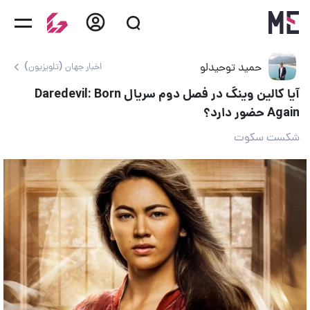
حمید توحیدلو
اخبار جهان (تلویزیون)
آیا کالین وینگ در فصل دوم سریال Daredevil: Born
Again حضور دارد؟
شکست سکوت