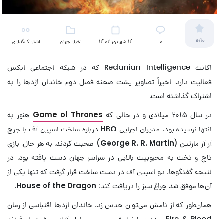
0
/10
۰
14 شهریور 1402
اخبار جهان
اشتراک‌گذاری
(تلویزیون)
اکانت Redanian Intelligence که در شبکه اجتماعی ایکس
فعالیت دارد، اخیراً تصاویر پشت صحنه فصل دوم خاندان اژدها را به
اشتراک گذاشته است.
در سال ۲۰۱۵ میلادی و در حالی که
Game of Thrones
هنور به
انتها نرسیده بود، مدیران اجرایی
HBO
درباره ساخت اسپین آف با جرج
آر آر مارتین (
George R. R. Martin
) صحبت کردند. به هر حال، بازی
تاج و تخت به محبوبیت بالایی در سراسر جهان دست یافته بود. در
نتیجه گفتگوها، دو اسپین آف در دست ساخت قرار گرفت که تنها یکی از
آن‌ها موفق شد چراغ سبز را دریافت کند:
House of the Dragon
.
همان‌طور که از نامش می‌توان حدس زد، خاندان اژدها اقتباسی از رمان
Fire & Blood بوده و با نمایش ویسریس اول آغاز می‌شود. او فرزند