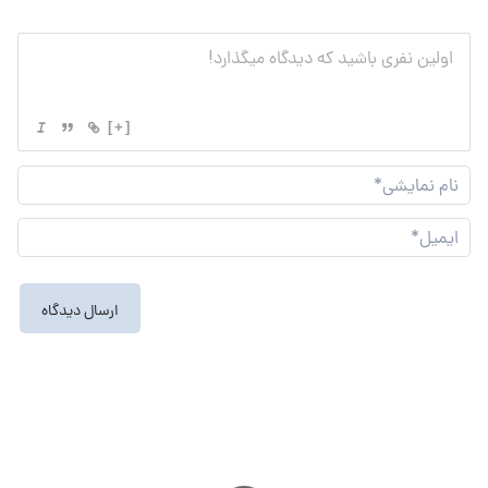
[+]
نام
نما
ایم