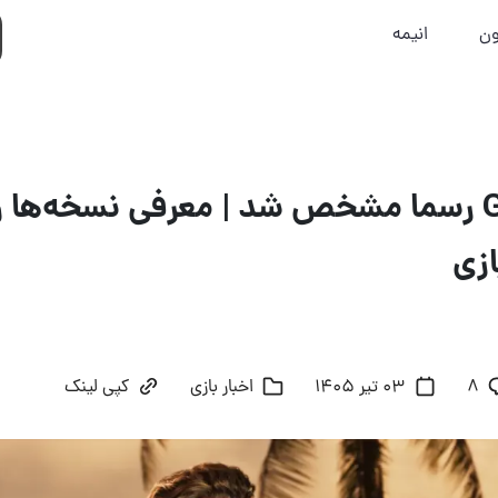
ون
انیمه
قیمت GTA 6 رسما مشخص شد | معرفی نسخه‌ها 
زی
8
03 تیر 1405
اخبار بازی
کپی لینک