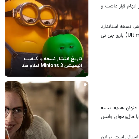
 ابهام قرار داشت و
شر، نسخه استاندارد
بازی GTA 6 با قیمت ۷۹.۹۹ دلار عرضه می‌شود. همچنین، نسخه آلتیمیت (Ultimate Edition) بازی جی تی
تاریخ انتشار نسخه با کیفیت
انیمیشن Minions 3 اعلام شد
22 ساعت قبل
4
ه عنوان هدیه، بسته
‌هایی با حال‌وهوای وایس
بخش تک‌نفره و داستانی است. بر این