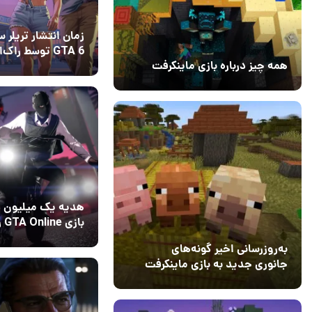
زمان انتشار تریلر 
GTA 6 توسط راک‌
همه چیز درباره بازی ماینکرفت
اعلام شد
11 مرداد 1405
۰
20 بهمن 1403
۰
هدیه یک میلیون د
بازی
دست ندهید
24 تیر 1405
3
به‌روزرسانی اخیر گونه‌های
جانوری جدید به بازی ماینکرفت
اضافه می‌کند
15 دی 1403
5