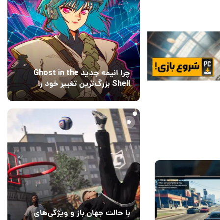
چرا انیمه جدید Ghost in the
Shell بزرگ‌ترین تغییر خود را
اعمال کرده است؟ کارگردانان
20 ساعت قبل
۰
پاسخ می‌دهند
با حالت جهان باز و ویژگی‌های