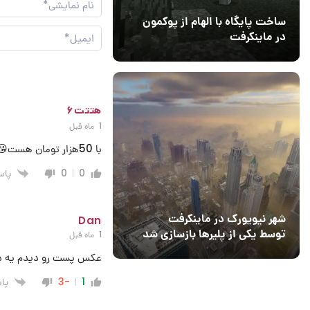
ساخت پایگاه با الهام از پوکمون
در ماینکرفت
03 مهر 1403
4
هتتت۶
1 ماه قبل
با 50هزار تومان هست😘😘😘😘🙏🙏🙏🙏
پاس
0
0
شهر نیویورک در ماینکرفت
Dan
توسط یکی از پلیرها بازسازی شد
1 ماه قبل
عکس پست رو دیدم یه دق
پا
-3
1