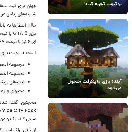
یوتیوب تجربه کنید!
جهان برای ثبت سفارش
10 مرداد 1405
41
شایعه‌های زیادی درب
حال، انتظارها به پا
ای ۶ نیز با قیمت ۹۹.۹۹ دلار در دسترس علاقه‌مندان قرار می‌گیرد.
نسخه آلتیمیت بازی Grand Theft Auto 6 شامل محتوای زیر می‌شود:
مجموعه‌ انحصا
مجموعه انحصا
آیتم‌های پوش
آینده بازی ماینکرفت متحول
می‌شود
محتوای ویژه 
18 تیر 1405
5
همچنین، گفته شده 
سیتی کلاسیک و دوران نئون‌ه