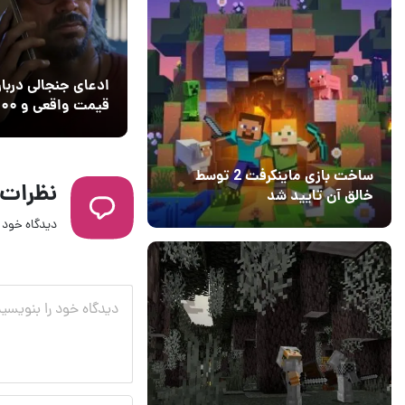
ادعای جنجالی دربار
بازی GTA 6
ساخت بازی ماینکرفت 2 توسط
نظرات
خالق آن تایید شد
04 آبان 1403
۱
دیدگاه خود ر