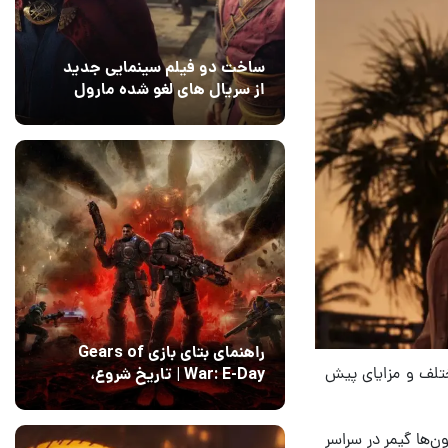
ساخت دو فیلم سینمایی جدید
از سریال های لغو شده مارول
14 مرداد 1405
۰
راهنمای بتای بازی Gears of
ختلف و مزایای پیش
War: E-Day | تاریخ‌ شروع،
محتواها و نحوه دسترسی
14 مرداد 1405
۱
ی تی ای ۶ رسما آغاز شده و میلیون‌ها گیمر در سراسر