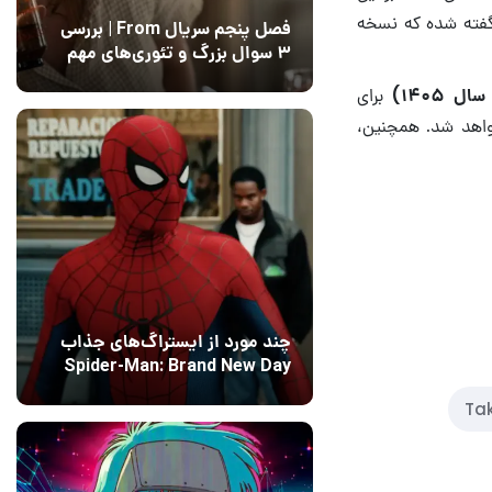
گفته شده که نسخه
فصل پنجم سریال From | بررسی
۳ سوال بزرگ و تئوری‌های مهم
12 مرداد 1405
15
برای
 ایکس باکس سری اس و پلی استیشن ۵ منتشر خواهد شد. همچنین،
چند مورد از ایستراگ‌های جذاب
Spider-Man: Brand New Day
فاش شدند
13 مرداد 1405
۰
Tak