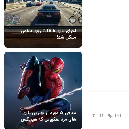
اجرای بازی GTA 5 روی آیفون
ممکن شد!
10 مرداد 1405
9
معرفی ۵ مورد از بهترین بازی
[+]
های مرد عنکبوتی که هیچکس
به یاد نمی‌آورد
12 مرداد 1405
2