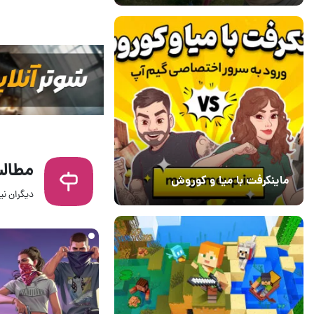
مطالب
ماینکرفت با میا و کوروش
دیگران نیز
30 دی 1403
7
18 ساعت قبل
۱