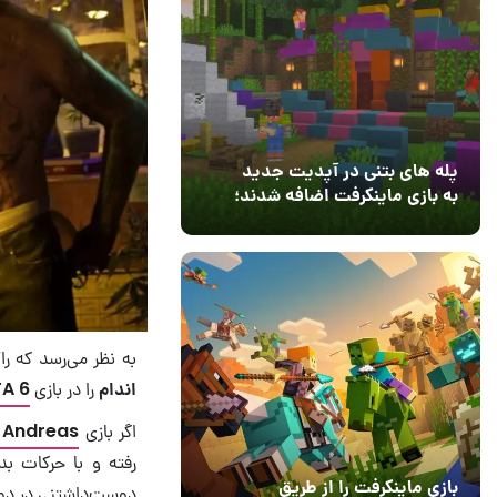
پله های بتنی در آپدیت جدید
به بازی ماینکرفت اضافه شدند؛
بعد از ۹ سال انتظار
12 مرداد 1405
3
به نظر می‌‎رسد که راک‌استار قصد دارد یکی از محبوب‌ترین ویژگی های بازی
اندام
را در بازی
A 6
اگر بازی
 Andreas
رفته و با حرکات بد
بازی ماینکرفت را از طریق
دوست‌داشتنی در دو 