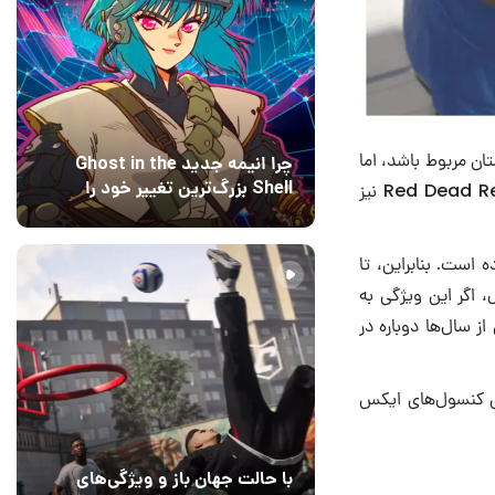
ن مربوط باشد، اما
چرا انیمه جدید Ghost in the
Shell بزرگ‌ترین تغییر خود را
پیش‌تر در Red Dead Redemption 2 نیز
اعمال کرده است؟ کارگردانان
15 مرداد 1405
۰
پاسخ می‌دهند
 است. بنابراین، تا
، اگر این ویژگی به
واند یکی از محبوب‌ترین قابلیت‌های San Andreas را پس از سال‌ها دوباره در
 کنسول‌های ایکس
با حالت جهان باز و ویژگی‌های