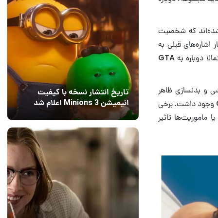
ه‌اند که شخصیت
 اشاره‌های قبلی به
امکان وزنه‌زدن، نشان می‌دهد سیستم تناسب اندام، عضله‌سازی و تغییر فیزیک شخصیت احتمالا دوباره به GTA
زشی و بدنسازی ظاهر
تاریخ انتشار نسخه با کیفیت
شخصیت اصلی را تغییر دهند؛ درست مانند قابلیتی که سال‌ها پیش در GTA: San Andreas وجود داشت. برخی
انیمیشن Minions 3 اعلام شد
15 مرداد 1405
ا ماموریت‌ها تاثیر
8