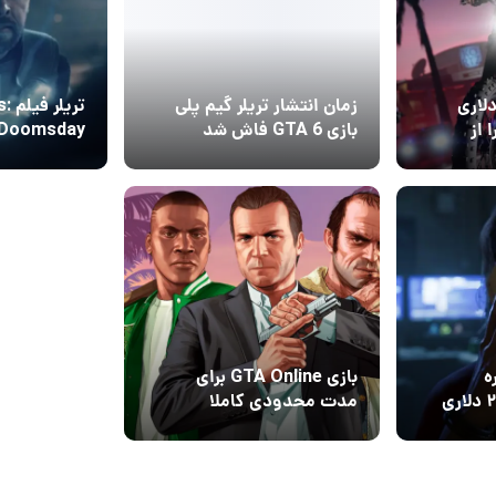
لاری
زمان انتشار تریلر گیم پلی
تری
 GTA Online را از
بازی GTA 6 فاش شد
ب
24 تیر 1405
4
شکست
ه
بازی GTA Online برای
قیمت واقعی و ۲۰۰ دلاری
مدت محدودی کاملا
رایگان شد