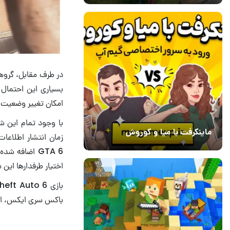
در طرف مقابل، گروه
بسیاری این احتمال 
امکان تغییر وضعیت جس
با وجود تمام این شو
ماینکرفت با میا و کوروش
زمان انتشار اطلاعات
30 دی 1403
7
اختیار طرفدارها این 
بازی Grand Theft Auto 6 در
باکس سری ایکس، ایکس با