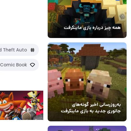
چرا پیش خرید بازی 
عجولانه تصمیم
همه چیز درباره بازی ماینکرفت
20 بهمن 1403
۰
 Theft Auto
Comic Book
به‌روزرسانی اخیر گونه‌های
جانوری جدید به بازی ماینکرفت
اضافه می‌کند
15 دی 1403
5