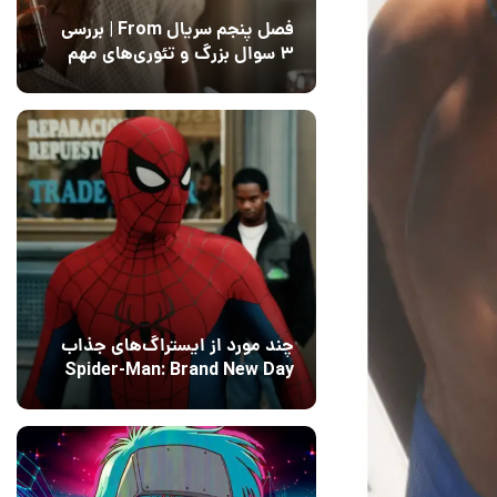
فصل پنجم سریال From | بررسی
۳ سوال بزرگ و تئوری‌های مهم
12 مرداد 1405
15
چند مورد از ایستراگ‌های جذاب
Spider-Man: Brand New Day
فاش شدند
13 مرداد 1405
۰