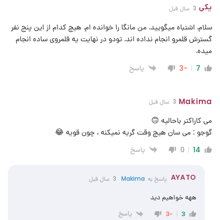
یکی
3 سال قبل
سلام. اشتباه میگویید. من مانگا را خوانده ام. هیچ کدام از این پنج نفر
گسترش قلمرو انجام نداده اند. تودو در نهایت یه قلمروی ساده انجام
میده.
پاسخ
-3
7
Makima
3 سال قبل
می کاراکتر باحالیه 🙃
گوجو : می سان هیچ وقت گریه نمیکنه ، چون قویه 😂
پاسخ
0
14
AYATO
پاسخ به
Makima
3 سال قبل
ههه خواهیم دید
پاسخ
-3
3