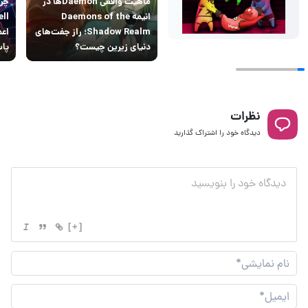
ماهیت واقعی Daemonها در
انیمه Daemons of the
Shadow Realm؛ راز جفت‌های
اعم
دنیای زیرین چیست؟
پاس
نظرات
دیدگاه خود را اشتراک گذارید
[+]
نام
نما
ایم