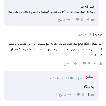
خب که چی
نوشته شخصیت هایی که در آینده گسترش قلمرو انجام خواهند داد
پاسخ
0
0
Zoko
3 سال قبل
اقا لطفا مانگا بخونید بعد بیاید مقاله بنویسید می می همین الانشم
گسترش دامنه داره توی مبارزه با ویروس آبله داخل شیبویا گسترش
دامنه زد
پاسخ
0
4
اشکان
پاسخ به
Zoko
2 سال قبل
زده دیگه
پاسخ
0
1