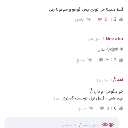
فقط همینا می تونن پس گوجو و سوکونا چی
پاسخ
-2
2
Nezuko
2 سال قبل
🍭🍭🥺🥺 عالی
پاسخ
-1
2
نمد:/
3 سال قبل
خو مگومی ام داره:/
توی همون فصل اول تونست گسترش بده
پاسخ
0
6
dbqp
پاسخ به
نمد:/
2 ماه قبل