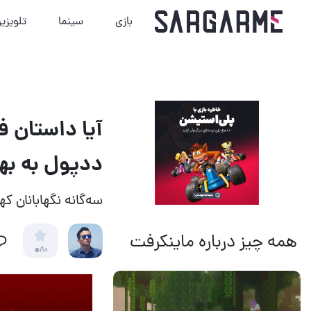
بازی
سینما
تلویزی
ددپول به بهترین سه
سه‌گانه نگهابانان 
همه چیز درباره ماینکرفت
0
/10
14 مرداد 1405
18