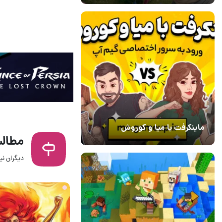
ماینکرفت با میا و کوروش
مطالب
30 دی 1403
7
دیگران نیز
3 ساعت قبل
۰