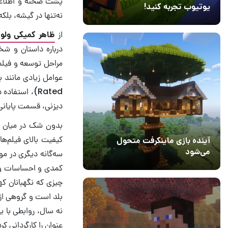
یوتیوب تجربه کنید!
نه‌تنها در گیشه، بل
10 مرداد 1405
41
از
ظاهر کمیکی ولو
مراحل توسعه و فیلمب
Rated)، استفاده درست از
دیزنی، قسمت پایانی 
بدون شک در میان‌ تم
کیفیت بالای فیلم‌ها
آینده بازی ماینکرفت متحول
می‌شود
سه‌گانه دیگری در موا
18 تیر 1405
5
کمدی و احساسات واق
چیزی که نگهبانان ک
بلد است و گروهی از
نه سال، روابطی با ی
عنوان را کارگردانی 