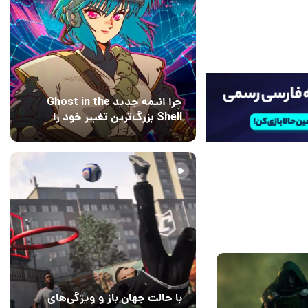
چرا انیمه جدید Ghost in the
Shell بزرگ‌ترین تغییر خود را
اعمال کرده است؟ کارگردانان
15 مرداد 1405
۰
پاسخ می‌دهند
بل
با حالت جهان باز و ویژگی‌های