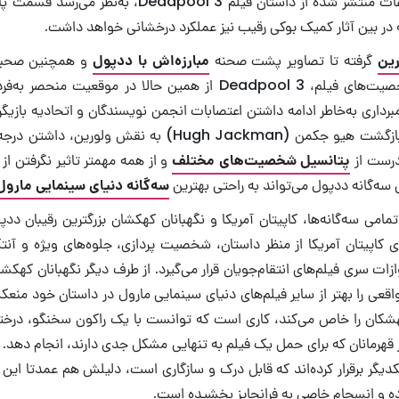
پشت صحنه و اطلاعات منتشر شده از داستان فیلم eadpool 3
که در بین آثار کمیک بوکی رقیب نیز عملکرد درخشانی خواهد داشت.
رین
گرفته تا تصاویر پشت صحنه
مبارزه‌اش با ددپول
و همچنین صحبت
درباره داستان و شخصیت‌های فیلم، Deadpool 3 از همین حالا در موقعیت 
رداری به‌خاطر ادامه داشتن اعتصابات انجمن نویسندگان و اتحادیه بازیگ
پتانسیل شخصیت‌های مختلف
و از همه مهمتر تاثیر نگرفتن ا
سه‌گانه ددپول می‌تواند به راحتی بهترین
سه‌گانه دنیای سینمایی مارول
امی سه‌گانه‌ها، کاپیتان آمریکا و نگهبانان کهکشان بزرگترین رقیبان ددپو
ی کاپیتان آمریکا از منظر داستان، شخصیت پردازی، جلوه‌های ویژه و آنتگ
زات سری فیلم‌های انتقام‌جویان قرار می‌گیرد. از طرف دیگر نگهبانان کهکش
عی را بهتر از سایر فیلم‌های دنیای سینمایی مارول در داستان خود منع
هشکان را خاص می‌کند، کاری است که توانست با یک راکون سخنگو، درخ
 قهرمانان که برای حمل یک فیلم به تنهایی مشکل جدی دارند، انجام دهد
کدیگر برقرار کرده‌اند که قابل درک و سازگاری است، دلیلش هم عمدتا ای
کرده و انسجام خاصی به فرانچایز بخشیده است.