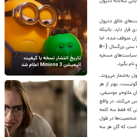
D، به‌نظر می‌رسد قسمت پایانی سه‌گانه ددپول
‌های خالق ددپول
منحصر به‌فردی قرار دارد. بااینکه
ران متوقف شده، اما
عوامل زیادی مانند بازگشت هیو جکمن (Hugh Jackman) به نقش ولورین، داشتن درجه سنی بزرگسال (R-
ز سیاست‌های مسخره
تاریخ انتشار نسخه با کیفیت
نام بگیرد.
انیمیشن Minions 3 اعلام شد
15 مرداد 1405
8
ل به‌شمار می‌روند.
ونیست‌، بهتر از هر
ان علاوه‌بر موسیقی،
کس می‌کنند.
در واقع
تی که فقط سه کلمه
. شخصیت‌ها در طول
ن است که گان هر سه