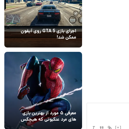
اجرای بازی GTA 5 روی آیفون
ممکن شد!
10 مرداد 1405
9
معرفی ۵ مورد از بهترین بازی
های مرد عنکبوتی که هیچکس
به یاد نمی‌آورد
12 مرداد 1405
2
[+]