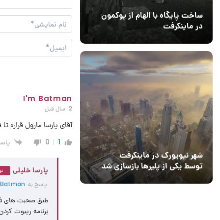
ساخت پایگاه با الهام از پوکمون
در ماینکرفت
03 مهر 1403
4
I'm Batman
2 سال قبل
آقای پارسا مارول قراره تا
پاس
0
1
شهر نیویورک در ماینکرفت
توسط یکی از پلیرها بازسازی شد
پارسا خلیلی
نو
پاسخ به
 Batman
برنامه ریبوت کردن 