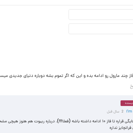
نام
نمایشی*
ایمیل*
 فاز چند مارول رو ادامه بده و این که اگر تموم بشه دوباره دنیای جدیدی میسا
خ
یسنده
I'm
2 سال قبل
طبق صحبت های فایگی قراره تا فاز ۱۰ ادامه داشته باشه (فعلا!!!). درباره ریبوت هم ه
فرانچایز نداره