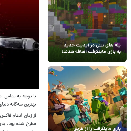
پله های بتنی در آپدیت جدید
به بازی ماینکرفت اضافه شدند؛
بعد از ۹ سال انتظار
12 مرداد 1405
3
بهترین سه‌گانه دنیای
مطرح شده بود، به‌وی
بازی ماینکرفت را از طریق