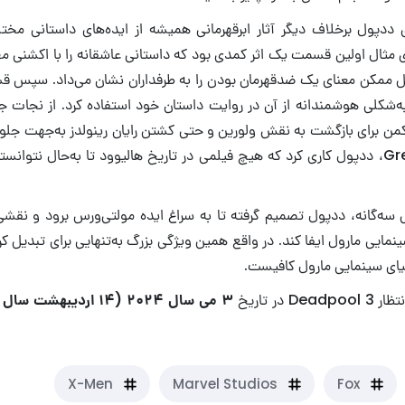
 ددپول برخلاف دیگر آثار ابرقهرمانی همیشه از ایده‌های داستانی م
رای مثال اولین قسمت یک اثر کمدی بود که داستانی عاشقانه را با اکشنی 
کل ممکن معنای یک ضدقهرمان بودن را به طرفداران نشان می‌داد. سپس 
 به‌شکلی هوشمندانه از آن در روایت داستان خود استفاده کرد. از نجات 
من برای بازگشت به نقش ولورین و حتی کشتن رایان رینولدز به‌جهت جلو
فیلم Green Lantern، ددپول کاری کرد که هیچ فیلمی در تاریخ هالیوود تا به‌حال ن
ی سه‌گانه، ددپول تصمیم گرفته تا به سراغ ایده مولتی‌ورس برود و نق
نمایی مارول ایفا کند. در واقع همین ویژگی بزرگ به‌تنهایی برای تبدیل ک
نیای سینمایی مارول کافیست.
 در تاریخ
۳ می سال ۲۰۲۴ (۱۴ اردیبهشت سال ۱۴۰۳)
X-Men
Marvel Studios
Fox