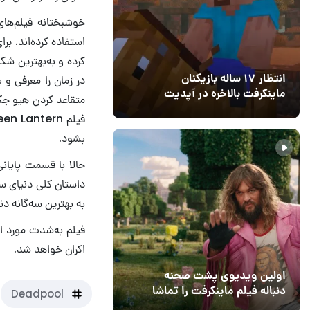
خوشبختانه فیلم‌های
استفاده کرده‌اند. ب
کرده و به‌بهترین ش
انتظار ۱۷ ساله بازیکنان
در زمان را معرفی و
ماینکرفت بالاخره در آپدیت
متقاعد کردن هیو جک
جدید بازی به پایان رسید
11 خرداد 1405
۰
بشود.
حالا با قسمت پایان
داستان کلی دنیای سی
به بهترین سه‌گانه د
فیلم به‌شدت مورد انتظار Deadpool 3
اکران خواهد شد.
اولین ویدیوی پشت صحنه
دنباله فیلم ماینکرفت را تماشا
Deadpool
کنید
13 اسفند 1403
19