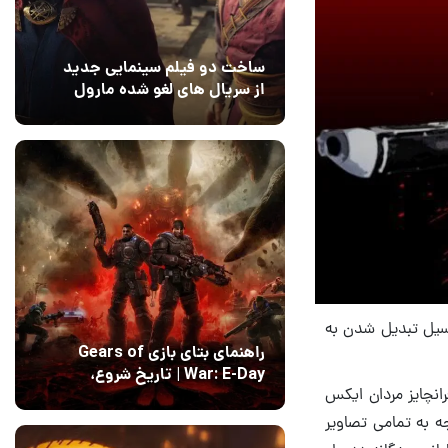
ساخت دو فیلم سینمایی جدید
از سریال های لغو شده مارول
14 مرداد 1405
۰
Deadpool 3، سه‌گانه ددپول پتانسیل تبدیل شدن به
راهنمای بتای بازی Gears of
War: E-Day | تاریخ‌ شروع،
صیت‌های فرانچایز مردان ایکس
محتواها و نحوه دسترسی
14 مرداد 1405
۱
ه به تمامی تصاویر