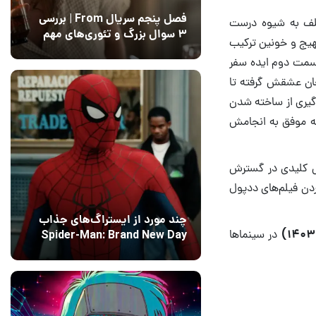
فصل پنجم سریال From | بررسی
ختلف به شیوه درست
۳ سوال بزرگ و تئوری‌های مهم
مهیج و خونین ترکیب
12 مرداد 1405
15
قسمت دوم ایده سفر
جان عشقش گرفته تا
گیری از ساخته شدن
توانسته موفق به انجامش
شی کلیدی در گسترش
ردن فیلم‌های ددپول
چند مورد از ایستراگ‌های جذاب
در سینماها
Spider-Man: Brand New Day
فاش شدند
13 مرداد 1405
۰