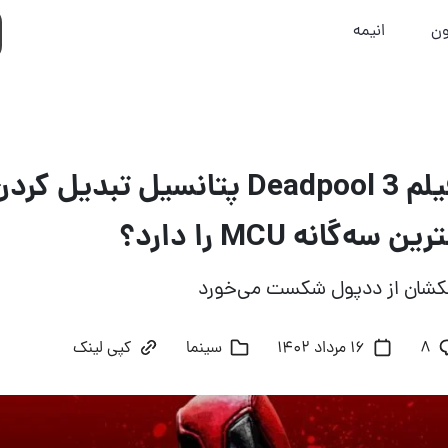
ون
انیمه
آیا داستان فیلم Deadpool 3 پتانسیل تب
‌گانه MCU را دارد؟
کهکشان از ددپول شکست می‌خورد
8
16 مرداد 1402
سینما
کپی لینک