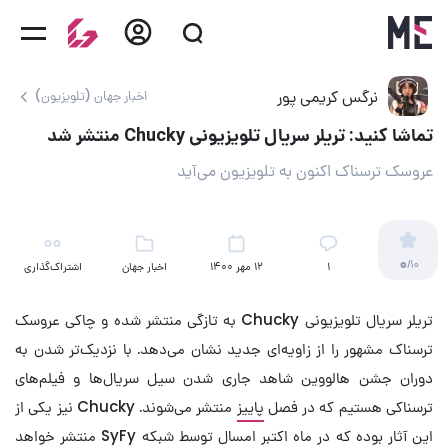
نرگس کریمی پور
اخبار جهان (تلویزیون)
تماشا کنید: تریلر سریال تلویزیونی Chucky منتشر شد
عروسک ترسناک اکنون به تلویزیون می‌آید
0
/10
۱
12 مهر 1400
اخبار جهان
اشتراک‌گذاری
(تلویزیون)
تریلر سریال تلویزیونی Chucky به تازگی منتشر شده و چاکی عروسک
ترسناک مشهور را از زاویه‌ای جدید نشان می‌دهد. با نزدیک‌تر شدن به
دوران جشن هالووین شاهد جاری شدن سیل سریال‌ها و فیلم‌های
ترسناکی هستیم که در فصل
پاییز
منتشر می‌شوند. Chucky نیز یکی از
این آثار بوده که در ماه اکتبر امسال توسط شبکه SyFy منتشر خواهد