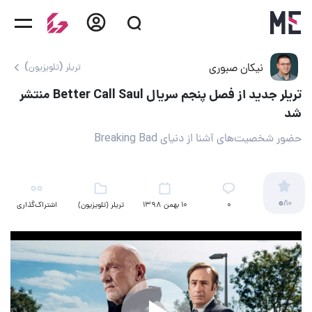
نیکان صبوری
تریلر (تلویزیون)
تریلر جدید از فصل پنجم سریال Better Call Saul منتشر
شد
حضور شخصیت‌های آشنا از دنیای Breaking Bad
0
/10
۰
10 بهمن 1398
تریلر (تلویزیون)
اشتراک‌گذاری