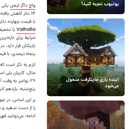
یوتیوب تجربه کنید!
واچ داگز لیجن
10 مرداد 1405
41
با قیمت چهارده دلار
Valhalla
شرایط برای تازه‌تر
بازیکنان قرار دارد. د
پنجاه درصدی، با قیمت ۲۰ دلار به فروش م
لازم به ذکر است که
آینده بازی ماینکرفت متحول
۲۹ نوامبر به وقت
می‌شود
پنج‌شنبه، یازدهم آذر
18 تیر 1405
5
بر این اساس، در صو
را از دست ندهید و ه
ادامه، می‌توانید فه