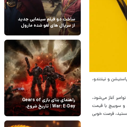
ساخت دو فیلم سینمایی جدید
از سریال های لغو شده مارول
14 مرداد 1405
۰
استیشن و نینتندو،
امبر آغاز می‌شود،
راهنمای بتای بازی Gears of
 و سوییچ با قیمت
War: E-Day | تاریخ‌ شروع،
محتواها و نحوه دسترسی
 هستید، فرصت خوبی
14 مرداد 1405
۱