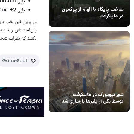
بازی Sonic Colors: Ultimate – – قیمت: ۲۰ دلار
بازی Tony Hawk’s Pro Skater 1+2 – – قیمت: ۲۰ دلار
ساخت پایگاه با الهام از پوکمون
در ماینکرفت
در پایان این خبر، د
03 مهر 1403
4
پلی‌استیشن و نینتن
نکنید که نظرات شخصی 
GameSpot
شهر نیویورک در ماینکرفت
توسط یکی از پلیرها بازسازی شد