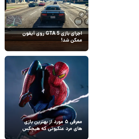
اجرای بازی GTA 5 روی آیفون
ممکن شد!
10 مرداد 1405
9
معرفی ۵ مورد از بهترین بازی
های مرد عنکبوتی که هیچکس
به یاد نمی‌آورد
12 مرداد 1405
2