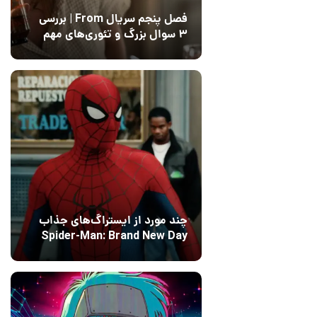
فصل پنجم سریال From | بررسی
۳ سوال بزرگ و تئوری‌های مهم
12 مرداد 1405
15
چند مورد از ایستراگ‌های جذاب
Spider-Man: Brand New Day
فاش شدند
13 مرداد 1405
۰