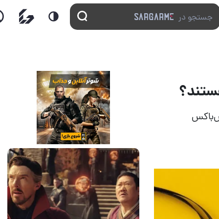
س‌باکس
14 مرداد 1405
7