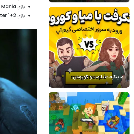
بازی Super Monkey Ball: Banana Mania – – قیمت: ۲۰ دلار
بازی Tony Hawk’s Pro Skater 1+2 – – قیمت: ۲۰ دلار
ماینکرفت با میا و کوروش
30 دی 1403
7