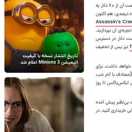
یکی از برجسته‌ترین بازی‌های تخفیف خورده‌ای است که برای مدت محدودی قیمت آن از ۶۰ دلار به
‌نظیر Grand Theft Auto V با تخفیف پنجاه درصدی، هم اکنون
Assassin’s Cre
 پرداخت ۲۰ دلار می‌توانید به تجربه‌ی آن بپردازید.
یست دلار در دسترس
T
نیز پس از تخفیف
تاریخ انتشار نسخه با کیفیت
انیمیشن Minions 3 اعلام شد
 خواهد داشت. برای
15 مرداد 1405
8
ه وقت ایران (مصادف با آخر شب
ی ایکس‌باکس تا روز
 بی‌نظیر پیش آمده
ی خریداری کنید. در