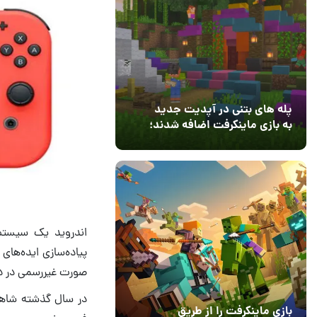
پله های بتنی در آپدیت جدید
به بازی ماینکرفت اضافه شدند؛
بعد از ۹ سال انتظار
12 مرداد 1405
3
اندروید یک سیستم‌
پیاده‌سازی ایده‌های
صورت غیررسمی در دس
در سال گذشته شاهد
بازی ماینکرفت را از طریق