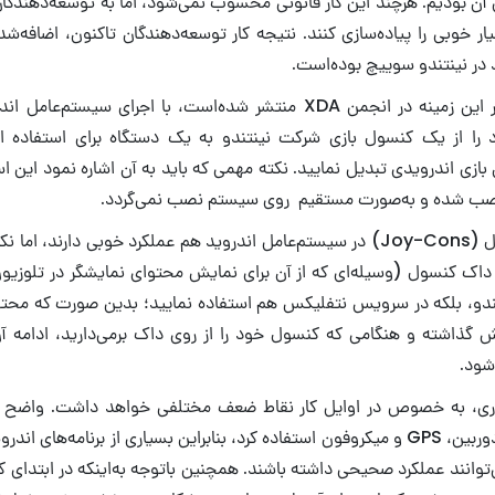
آن بودیم. هرچند این کار قانونی محسوب نمی‌شود، اما به توسعه‌دهندگان ا
ر خوبی را پیاده‌سازی کنند. نتیجه کار توسعه‌دهندگان تاکنون، اضافه‌شد
در نینتندو سوییچ بوده‌است.
طبق ویدیویی که در این زمینه در انجمن XDA منتشر شده‌است، با اجرای سی
ا از یک کنسول بازی شرکت نینتندو به یک دستگاه برای استفاده از ا
ن بازی اندرویدی تبدیل نمایید. نکته مهمی که باید به آن اشاره نمود این
دسته‌های این کنسول (Joy-Cons) در سیستم‌عامل اندروید هم عملکرد خوبی دارند،
ز داک کنسول (وسیله‌ای که از آن برای نمایش محتوای نمایشگر در تلوزیو
ینتندو، بلکه در سرویس نتفلیکس هم استفاده نمایید؛ بدین صورت که محتو
ش گذاشته و هنگامی که کنسول خود را از روی داک برمی‌دارید، ادامه
اری، به خصوص در اوایل کار نقاط ضعف مختلفی خواهد داشت. واضح ا
سوییچ نمی‌توان از دوربین، GPS و میکروفون استفاده کرد، بنابراین بسیاری از برنامه‌های
‌توانند عملکرد صحیحی داشته باشند. همچنین باتوجه به‌اینکه در ابتدای ک