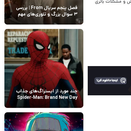
ش و مشکلات باتری
فصل پنجم سریال From | بررسی
۳ سوال بزرگ و تئوری‌های مهم
12 مرداد 1405
15
چند مورد از ایستراگ‌های جذاب
Spider-Man: Brand New Day
فاش شدند
13 مرداد 1405
۰