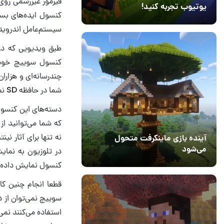
فیرمور غیررسمی روی 
یوتیوب تجربه کنید!
کنسول ایده‌های بسیا
10 مرداد 1405
41
سیستم‌عامل اندروید 
کنسول سوییچ خود ر
چندرسانه‌ای و هزارا
شما در حافظه SD نصب شده و به‌صورت مستقیم روی سیستم نصب نمی‌گردد.
که شما می‌توانید ا
نه تنها برای آثار ن
آینده بازی ماینکرفت متحول
می‌شود
در تلوزیون به نمای
18 تیر 1405
5
کنسول نمایش داده‌‎شود.
قطعا انجام چنین ک
استفاده می‌کنند نمی