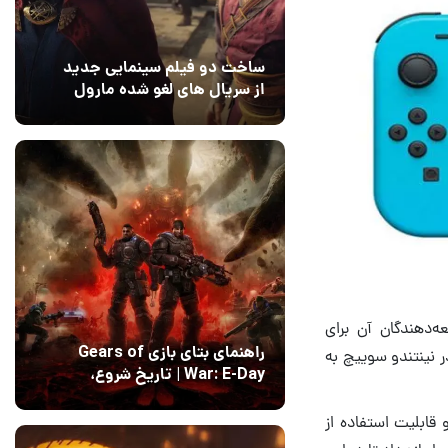
ساخت دو فیلم سینمایی جدید
از سریال های لغو شده مارول
14 مرداد 1405
۰
‌دهندگان آن برای
راهنمای بتای بازی Gears of
ر نینتندو سوییچ به
War: E-Day | تاریخ‌ شروع،
محتواها و نحوه دسترسی
14 مرداد 1405
۱
قابلیت استفاده از