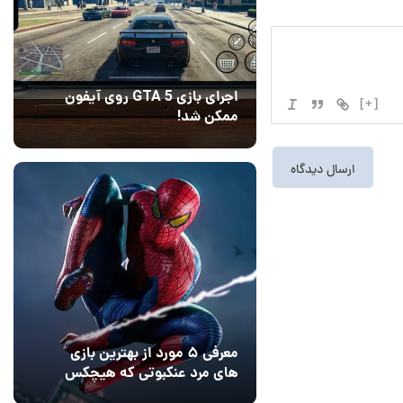
اجرای بازی GTA 5 روی آیفون
[+]
ممکن شد!
10 مرداد 1405
9
معرفی ۵ مورد از بهترین بازی
های مرد عنکبوتی که هیچکس
به یاد نمی‌آورد
12 مرداد 1405
2