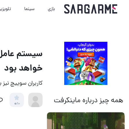
بازی
سینما
تلویزی
سیستم عامل ا
خواهد بود
کاربران سوییچ نیز 
همه چیز درباره ماینکرفت
0
/10
14 مرداد 1405
18