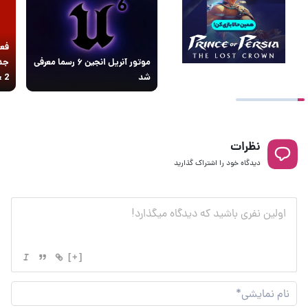
فعل
موتور آنریل انجین ۶ رسما معرفی
شد
 & 2
نظرات
دیدگاه خود را اشتراک گذارید
[+]
نام
نما