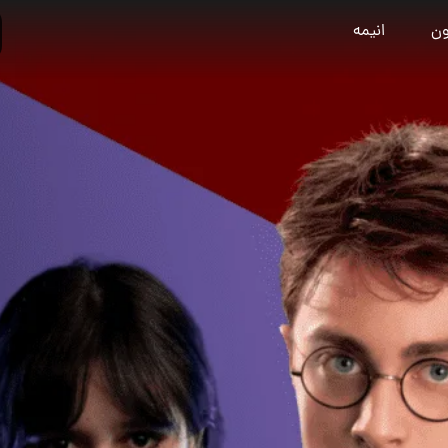
ون
انیمه