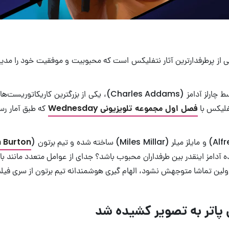
ی از پرطرفدارترین آثار نتفلیکس است که محبوبیت و موفقیت خود را مدیو
است که در دهه ۳۰ میلادی توسط چارلز آدامز (s Addams
تفلیکس با
فصل اول مجموعه تلویزیونی Wednesday
که طبق آمار رس
 Burton
ه آدامز اینقدر بین طرفداران محبوب باشد؟ جدای از عوامل متعدد مانند ب
ولین تماشا متوجهش نشود، الهام گیری هوشمندانه تیم برتون از سری فی
ی پاتر به تصویر کشیده شد