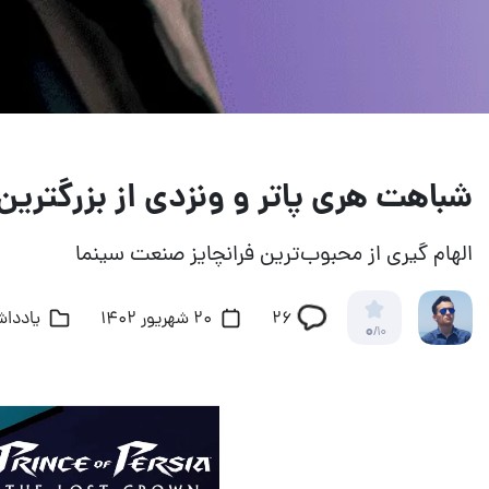
شباهت هری پاتر و ونزدی از بزرگتری
الهام گیری از محبوب‌ترین فرانچایز صنعت سینما
26
20 شهریور 1402
یادداش
0
/10