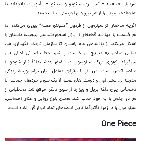
سربازان sailor – آمی، ری، ماکوتو و میناکو – مأموریت یافته‌اند تا
شاهزاده سرنیتی را از شر نیروهای اهریمنی نجات دهند.
اگرچه ساختار اثر سیلرمون از فرمول “هیولای هفته” پیروی می‌کند، اما
هر قسمت با مهارت، قطعه‌ای از پازل اسطوره‌شناسی پیچیدهٔ داستان را
آشکار می‌کند. از پادشاهی ماه باستان تا سازمان تاریک نگهداری شر،
تمامی عناصر به تدریج در خدمت پیشبرد خط داستانی اصلی قرار
می‌گیرند. نوآوری بزرگ سیلورمون در تلفیق هوشمندانهٔ ژانر شوجو با
عناصر اکشن است. این اثر با برقراری تعادل میان درام روزمرهٔ زندگی
مدرسه‌ای، عشق اول و دوستی‌های عمیق از یک سو، و نبردهای حماسی با
دشمنانی چون ملکه بریل و ویزارد از سوی دیگر، موفق شد مخاطبانی از
هر دو جنس را به خود جذب کند. همین بلوغ روایی و غنای احساسی،
سیلورمون را در زمرهٔ تأثیرگذارترین انیمه‌های تمام ادوار قرار داده است.
One Piece