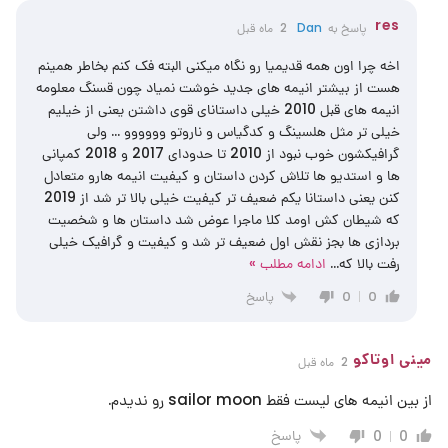
res
پاسخ به
Dan
2 ماه قبل
اخه چرا اون همه قدیمیا رو نگاه میکنی البته فک کنم بخاطر همینم
هست از بیشتر انیمه های جدید خوشت نمیاد چون قسنگ معلومه
انیمه های قبل 2010 خیلی داستانای قوی داشتن یعنی از خیلیم
خیلی تر مثل هلسینگ و کدگیاس و ناروتو وووووو … ولی
گرافیکشون خوب نبود از 2010 تا حدودای 2017 و 2018 کمپانی
ها و استدیو ها تلاش کردن داستان و کیفیت انیمه هارو متعادل
کنن یعنی داستانا یکم ضعیف تر کیفیت خیلی بالا تر شد از 2019
که شیطان کش اومد کلا ماجرا عوض شد داستان ها و شخصیت
بردازی ها بجز نقش اول ضعیف تر شد و کیفیت و گرافیک خیلی
رفت بالا که
…
ادامه مطلب »
پاسخ
0
0
مینی اوتاکو
2 ماه قبل
از بین انیمه های لیست فقط sailor moon رو ندیدم.
پاسخ
0
0