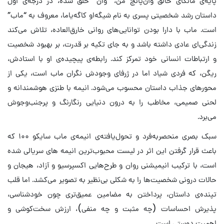
پایه‌ی مانگای خالق وان‌پانچ من، “وان” خلق شده، در درجه‌ی اول
داستان رشد شخصیتی پسری به نام شیگه‌او کاگه‌یاما، معروف به “ماب”
است. ماب با دارا بودن توانایی‌های روانی خارق‌العاده، تلاش می‌کند
زندگی‌ای عادی داشته باشد و به جای تکیه بر قدرت، بر بهبود شخصیت
و ارتباطات انسانی خود تمرکز کند. رابطه‌ی پیچیده‌ی او با استادش،
ریگن، که فردی شیاد اما در ژرفای وجودش نگران ماب است، یکی از
محورهای جذاب داستان محسوب می‌شود. انیمه با طنزی هوشمندانه و
لحنی صمیمی، مخاطب را به درون دنیایی رنگارنگ و پرجنب‌وجوش
می‌برد.
سبک بصری منحصربه‌فرد و تحول‌یافته‌ی انیمه‌ی ماب سایکو ۱۰۰ که
باعث قرار گرفتن این اثر در لیست محبوب‌ترین انیمه های سریالی شده
است، با ترکیب انیمیشنی روان و طرح‌هایی اکسپرسیو و آزاد، هیجان و
حالات درونی شخصیت‌ها را به شکلی بی‌نظیر به تصویر می‌کشد. اما قلب
تپنده‌ی داستان، پرداختن به مضامین عمیق‌تری چون خودشناسی،
پذیرش احساسات (چه مثبت و چه منفی)، ارزش سخت‌کوشی و
اهمیت دوستی است.