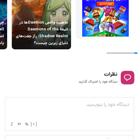
ماهیت واقعی Daemonها در
انیمه Daemons of the
Shadow Realm؛ راز جفت‌های
اعم
دنیای زیرین چیست؟
پاس
نظرات
دیدگاه خود را اشتراک گذارید
[+]
نام