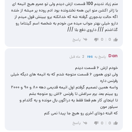
منم زیاد ندیدم 100 قسمت ازش دیدم ولی تو عمرم هیچ انیمه ای
با ژانر اکشن منو این همه نخندونده بود ادم روده پر میشه از خنده
اگه حالت بدجوری گرفته شه که خدانکنه برو ببینش قول میدم از
دارو خیلی بهتر جواب میده من خودم به شخصه اسم گینتاما رو
گذاشتم /// داروی دفع بلا ///
پاسخ
0
0
Dan
پاسخ به
res
2 ماه قبل
خودم ازش ۶ قسمت دیدم
ولی توی همون ۶ قسمت متوجه شدم که به انیمه های دیگه خیلی
رفرنس داره
واسه همین تصمیم گرفتم اول انیمه قدیمی دهه ۸۰ و ۹۰ و ۲۰۰۰
رو ببینم بعد برم سراغش تا رفرنس ۶اش رو متوجه بشم
تا اینجای کار هم فعلا فقط یه دراگون بال مونده و یه گاندام و
سیلور مون
که البته دوتای آخری رو هیچ جا پیدا نمی کنم
پاسخ
0
0