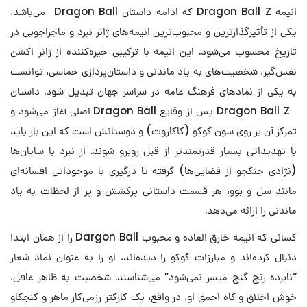
انیمه Dragon Ball Z که ادامه داستان Dragon Ball می‌باشد،
یکی از تأثیرگذارترین و محبوب‌ترین انیمه‌های ژانر نبرد و ماجراجویی در
تاریخ محسوب می‌شود. این انیمه با ترکیبی خیره‌کننده از ژانر اکشن
نفس‌گیر، شخصیت‌های به یاد ماندنی و داستان‌پردازی حماسی، توانست
به یکی از نمادهای فرهنگ عامه در سراسر جهان تبدیل شود. داستان
Dragon Ball Z پس از وقایع Dragon Ball اصلی آغاز می‌شود و
تمرکز آن بر روی سون گوکو (کاکاروت) و دوستانش است که این بار باید
با تهدیداتی بسیار قدرتمندتر از قبل روبرو شوند. از نبرد با سایان‌ها
(نژادی جنگجو از فضایی‌ها) گرفته تا درگیری با موجوداتی افسانه‌ای
مانند سل و بوو، هر قسمت داستانی پرکشش و پر از لحظات به یاد
ماندنی را ارائه می‌دهد.
کسانی که انیمه خارق العاده و محبوب Dargon Ball را از همان ابتدا
دنبال کرده‌اند و مبارزات گوکو را دیده‌اند، او را به عنوان نماد شعار
“نابرده رنج گنج میسر نمی‌شود” می‌شناسند. شخصیت به ظاهر غافل،
خوش اخلاق و گاه احمق او، در واقع، یک کارکتر رزمی‌کار ماهر و کنجکاو