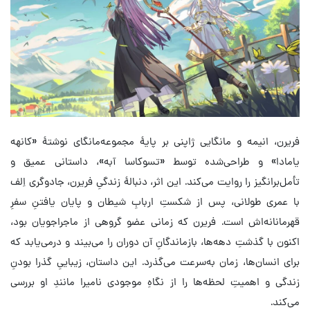
فریرن، انیمه و مانگایی ژاپنی بر پایهٔ مجموعه‌مانگای نوشتهٔ «کانهه
یامادا» و طراحی‌شده توسط «تسوکاسا آبه»، داستانی عمیق و
تأمل‌برانگیز را روایت می‌کند. این اثر، دنبالهٔ زندگیِ فریرن، جادوگری اِلف
با عمری طولانی، پس از شکستِ اربابِ شیطان و پایان یافتنِ سفرِ
قهرمانانه‌اش است. فریرن که زمانی عضو گروهی از ماجراجویان بود،
اکنون با گذشتِ دهه‌ها، بازماندگانِ آن دوران را می‌بیند و درمی‌یابد که
برای انسان‌ها، زمان به‌سرعت می‌گذرد. این داستان، زیباییِ گذرا بودنِ
زندگی و اهمیتِ لحظه‌ها را از نگاهِ موجودی نامیرا مانندِ او بررسی
می‌کند.