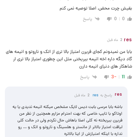
بقیش چرت محض. اصلا توصیه نمی کنم
پاسخ
0
0
res
2 ماه قبل
بابا من نمیدونم کجای فریرن امتیاز بالا تری از اتک و ناروتو و انیمه های
گاد دیگه داره اخه انیمه بیریختی مثل این چطوری امتیاز بالا تری ار
شاهکار های دنیای انیمه دارن
پاسخ
-3
11
res
پاسخ به
res
2 ماه قبل
باشه بابا مرسی بابت دیس لایک مشخص میکنه انیمه ندیدی یا یه
اوتاکو با تایپ خاصی که بهت احترام مزارم همچنین از نظر من
فریرن بیریخته نه کلی اصلا باهاش حال نکردم ولی در حالت کلی
لیاقت امتیاز بالاتر از مانستر و هلسینگ و ناروتو و اتک و …. رو
نداره با اینکه امتیازش از اینا بالاتره