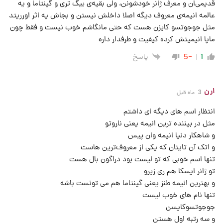
قدیمی‌ان و معرف ژانر خودشونن، ولی بقیه‌ی بیگ تری و گینتاما و یه
عالمه انیمه‌ی معروف دیگه اصلا داخلش نیستن و بجاش یه اثر اورریتد
مثل جوجوتسو کایزن هست که حتی مانگاشم خوب نیست و فقط چون
ماپا انیمیتش کرده کیفیت و طرفدار داره
پاسخ
-5
1
ارن
3 ماه قبل
انتظار اسم های دیگه ای داشتم
مثل در بیننده ترین انیمه یعنی ناروتو
و شاهکار دنیا انیمه وان پیس
و اتک آن تایتان که یکی از معروف‌ترین هاست
تنها اسم خوبی که تو لیست بود دراگون بال هست
تو ژانر ایسکا هم ری زیرو
و بهترین انیمه طنز یعنی گینتاما هم می تونست باشه
تنها نام های خوب لیست
جوجوتسوکایسن
و سه رتبه اول هستن