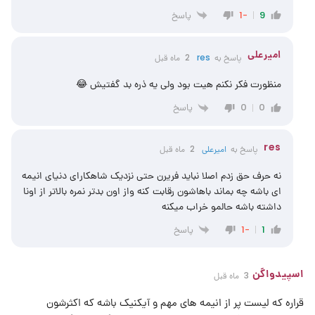
پاسخ
-1
9
امیرعلی
پاسخ به
res
2 ماه قبل
منظورت فکر نکنم هیت بود ولی یه ذره بد گفتیش 😂
پاسخ
0
0
res
پاسخ به
امیرعلی
2 ماه قبل
نه حرف حق زدم اصلا نباید فریرن حتی نزدیک شاهکارای دنیای انیمه
ای باشه چه بماند باهاشون رقابت کنه واز اون بدتر نمره بالاتر از اونا
داشته باشه حالمو خراب میکنه
پاسخ
-1
1
اسپیدواگن
3 ماه قبل
قراره که لیست پر از انیمه های مهم و آیکنیک باشه که اکثرشون