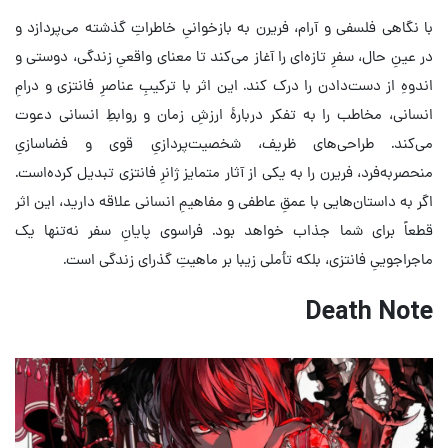
با نگاهی فلسفی و آرام، فریرن به بازخوانیِ خاطراتِ گذشته می‌پردازد و
در عینِ حال، سفرِ تازه‌ای را آغاز می‌کند تا معنای واقعیِ زندگی، دوستی و
اندوهِ از دست‌دادن را درک کند. این اثر با ترکیبِ عناصرِ فانتزی و درامِ
انسانی، مخاطب را به تفکر دربارهٔ ارزشِ زمان و روابطِ انسانی دعوت
می‌کند. طراحی‌های ظریف، شخصیت‌پردازیِ قوی و فضاسازیِ
منحصر‌به‌فرد، فریرن را به یکی از آثار متمایز ژانرِ فانتزی تبدیل کرده‌است.
اگر به داستان‌هایی با عمقِ عاطفی و مفاهیمِ انسانی علاقه دارید، این اثر
قطعاً برای شما جذاب خواهد بود. فراسوی پایانِ سفر نه‌تنها یک
ماجراجوییِ فانتزی، بلکه تأملی زیبا بر ماهیتِ گذرای زندگی است.
Death Note