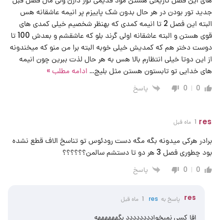
جدید تور بودن در هر حال بدون شک پاییزم پر انیمه عاشقانه هس
البته این فصل 2 تا انیمه کمدی که بهنظر شخصیم خیلی کمدی های
قوی هستن و البته عاشقانه اولی گرند بلو که عاشقشم و بعدش 100 تا
دوست دختر هم که کمدیش خیلی خوبه البته برا من منو که میخندونه
از این دوتا خیلی انتظارم بالا هس به هر حال لذت ببرین چون انیمه
های خدایی تو تابستون هستن مثل بلیچ
…
ادامه مطلب »
پاسخ
0
0
res
1 ماه قبل
برادر هرکی میدونه بگه مگه دست رودئوس تو تناسخ الاف قطع نشده
بود چطوری فصل 3 هر دو تا دستشم سالمن؟؟؟؟؟؟
پاسخ
0
0
res
پاسخ به
res
1 ماه قبل
اقا کسی نمیخوادددددددد بگههههههه