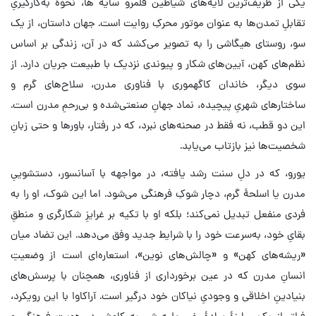
یکی از ظریف‌ترین لایه‌های شیاطین قلمرو سایه ها، نحوهٔ به‌کارگیریِ
تقابلِ تمدن‌ها به عنوان موتور محرکِ روایت است. جهان داستان، از یک
سو، روستای هیگاشی را به تصویر می‌کشد که در آن، زندگی بر اساس
نظم‌های کهن، آیین‌های شکار و پیوندی نزدیک با طبیعت جریان دارد. از
سوی دیگر، خاندان کاگهموری با فناوری مدرن، سلاح‌های گرم و
ساختارهای شهریِ پیچیده، نماد جهانِ صنعتی‌شده و بی‌رحمِ مدرن است.
این دو قطب، نه فقط در صحنه‌های نبرد، که در رفتار، باورها و حتی زبانِ
شخصیت‌ها نیز بازتاب می‌یابد.
یورو، که در دلِ سنت رشد یافته، در مواجهه با آسانسور، دستشوییِ
مدرن یا اسلحهٔ گرم، دچار شوکِ فرهنگی می‌شود. اما این شوک، او را به
فردی منفعل تبدیل نمی‌کند؛ بلکه او با تکیه بر غرایزِ شکارگری و منطقِ
بقایِ خود، به‌سرعت خود را با شرایط جدید وفق می‌دهد. این تضاد میان
«ریشه‌های کهن» و «چالش‌های نوین»، استعاره‌ای است از وضعیتِ
انسانِ مدرن که در عین برخورداری از فناوری، همچنان با پرسش‌های
بنیادینِ اخلاقی و وجودیِ نیاکان خود درگیر است. آراکاوا با این رویکرد،
فراتر از یک مبارزهٔ سادهٔ خیر علیه شر، به کاوش در هویتِ فرهنگی و