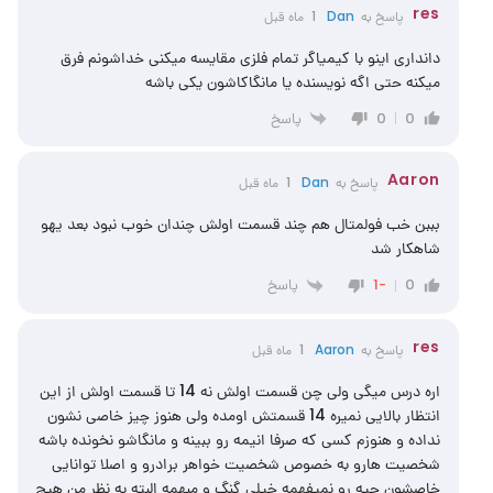
res
پاسخ به
Dan
1 ماه قبل
دانداری اینو با کیمیاگر تمام فلزی مقایسه میکنی خداشونم فرق
میکنه حتی اگه نویسنده یا مانگاکاشون یکی باشه
پاسخ
0
0
Aaron
پاسخ به
Dan
1 ماه قبل
بببن خب فولمتال هم چند قسمت اولش چندان خوب نبود بعد یهو
شاهکار شد
پاسخ
-1
0
res
پاسخ به
Aaron
1 ماه قبل
اره درس میگی ولی چن قسمت اولش نه 14 تا قسمت اولش از این
انتظار بالایی نمیره 14 قسمتش اومده ولی هنوز چیز خاصی نشون
نداده و هنوزم کسی که صرفا انیمه رو ببینه و مانگاشو نخونده باشه
شخصیت هارو به خصوص شخصیت خواهر برادرو و اصلا توانایی
خاصشون چیه رو نمیفهمه خیلی گنگ و مبهمه البته به نظر من هیچ