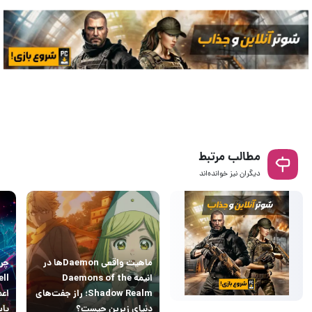
مطالب مرتبط
دیگران نیز خوانده‌اند
ماهیت واقعی Daemonها در
انیمه Daemons of the
Shadow Realm؛ راز جفت‌های
اعم
دنیای زیرین چیست؟
پاس