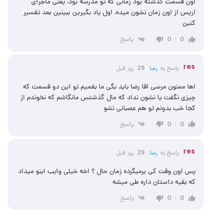
اون قسمت گذشته بود زمانی که تو مدرسه بود. یعنی ماجرای
اریس از اون زمان نشون میده. اول یاد بگیرین ببینین بعد تفسیر
کنین
پاسخ
0
0
res
پاسخ به
رضا
29 روز قبل
اها ممنون مرسی اقا رضا باید بگی ما بفمیم تو این دو قسمت که
چیزی نگفت یا نشون نداد که مال گذشتس مانگاشم که نخوندم از
کجا خب بدونم تو هم عصبانی نشو
پاسخ
0
0
res
پاسخ به
رضا
29 روز قبل
پس اون وقت کی برمیگرده زمان حال ؟ اخه خیلی وایب اینو میداد
که بقیه داستان داره طی میشه
پاسخ
0
0