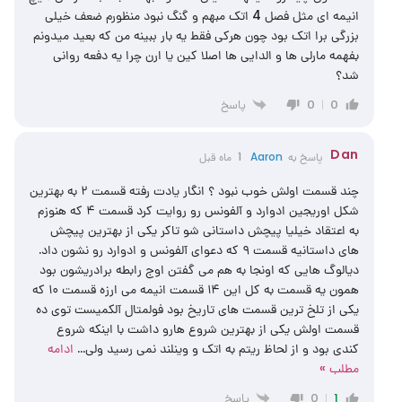
انیمه ای مثل فصل 4 اتک مبهم و گنگ نبود منظورم ضعف خیلی
بزرگی برا اتک بود چون هرکی فقط یه بار ببینه من که بعید میدونم
بفهمه مارلی ها و الدایی ها اصلا کین یا ارن چرا یه دفعه روانی
شد؟
پاسخ
0
0
Dan
پاسخ به
Aaron
1 ماه قبل
چند قسمت اولش خوب نبود ؟ انگار یادت رفته قسمت ۲ به بهترین
شکل اوریجین ادوارد و آلفونس رو روایت کرد قسمت ۴ که هنوزم
به اعتقاد خیلیا پیچش داستانی شو تاکر یکی از بهترین پیچش
های داستانیه قسمت ۹ که دعوای آلفونس و ادوارد رو نشون داد.
دیالوگ هایی که اونجا به هم می گفتن اوج رابطه برادریشون بود
همون یه قسمت به کل این ۱۴ قسمت انیمه می ارزه قسمت ۱۰ که
یکی از تلخ ترین قسمت های تاریخ بود فولمتال آلکمیست توی ده
قسمت اولش یکی از بهترین شروع هارو داشت با اینکه شروع
کندی بود و از لحاظ ریتم به اتک و وینلند نمی رسید ولی
…
ادامه
مطلب »
پاسخ
0
1