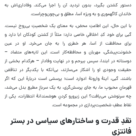
دستور کشتن بگیرد، بدون تردید آن را اجرا می‌کند. وفاداری‌اش به
خاندان کاگهموری و به ویژه آسا، مطلق و بی‌چون‌وچراست.
با این حال، این اطاعتِ محض، به معنای یک شخصیتِ بی‌روح نیست.
گبی برای خود کدِ اخلاقیِ خاصی دارد؛ مثلاً از کشتن کودکان ابا دارد و
برای محافظت از آسا، هر خطری را به جان می‌خرد. او در عین
خشونت‌پیشگی، مهربان و محافظه‌کار است. این لایه‌های متضاد –
دوستانه در ابتدا، سپس بیرحم و در نهایت وفادار – هرکدام بخشی از
حقیقت وجودی او را آشکار می‌سازند، بی‌آنکه با یکدیگر در تناقض
باشند. گبی، آینهٔ وارونهٔ ادوارد است؛ پرسشی است دربارهٔ این که اگر
قهرمانِ محبوبِ ما، به جای پرسش‌گری، به یک سربازِ مطیع بدل می‌شد،
چه سرنوشتی می‌یافت؟ این زیرورو کردنِ هوشمندانهٔ انتظارات، یکی از
نقاط عطفِ شخصیت‌پردازی در مجموعه است.
نقدِ قدرت و ساختارهای سیاسی در بستر
فانتزی