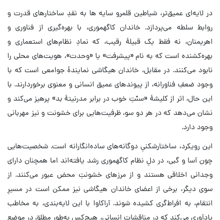
در لایه‌ای عمیق‌تر، شیاطین قلمرو سایه ها به نقدِ ساختارهای قدرت و
روابط سلطه می‌پردازد. خاندان کاگهموری، با بهره‌گیری از فناوری و
اهریمنان، نه فقط یک قبیلهٔ رقیب، که نمادِ نظام‌های استعماری و
بهره‌کشنده است که به نام «پیشرفت» یا «وحدت»، هویت‌های محلی را
نابود می‌کنند. در مقابل، خاندان هیگاشی نمایندهٔ جوامعی است که با
وجود ضعفِ فناورانه، از پیوندهای عمیق انسانی و معنوی برخوردارند. با
این حال، اثر از کلیشهٔ «سنّتِ خوب در برابر مدرنیتهٔ بد» پرهیز می‌کند و
نشان می‌دهد که در هر دو سو، ظرفیت‌هایی برای خشونت و نیز مهربانی
وجود دارد.
این رویکرد، ساختارشکنیِ دوگانه‌های ساده‌انگارانه است. شخصیت‌هایی
چون آسا و گبی، در دلِ نظام کاگهموری رشد یافته‌اند اما همچنان دارای
وجدانی اخلاقی هستند و از مرزهای خشونتِ محض عبور می‌کنند. از
سوی دیگر، برخی از اعضای خاندان هیگاشی نیز ممکن است در مسیرِ
انتقام، به افراط‌گری کشیده شوند. آراکاوا با این لایه‌بندی، به مخاطب
یادآوری می‌کند که در مناقشاتِ انسانی، هیچ‌کس به‌طور مطلق در موضعِ