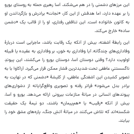
این مرزهای دشمنی را در هم می‌شکند. آسا رهبری حمله به روستای یورو
را بر عهده دارد، اما هدفش از این کار، «نجات» برادرش و بازگرداندن او
به کانون خانواده است. این تناقضِ رفتاری، او را از قالب یک «دشمن
ساده» خارج می‌کند.
این رابطهٔ آشفته، بیش از آنکه یک رقابت باشد، ماجرایی است دربارهٔ
وفاداری‌های چندگانه. آیا وفاداری به خون، بر وفاداری به عقیده یا قبیله
اولویت دارد؟ وقتی دوستان آسا، دوستان یورو را می‌کشند، این پیوندِ
ناگسستنیِ عاطفی تحت شدیدترین فشار ممکن قرار می‌گیرد. آراکاوا با به
تصویر کشیدن این آشفتگی عاطفی، از کلیشهٔ «دشمنی که در نهایت به
برادر بدل می‌شود» فراتر رفته و تصویری واقع‌گرایانه از دشواری‌های
پیوندهای انسانی در میانهٔ منازعات بیرونی ارائه می‌دهد. یورو و آسا،
بیش از آنکه «رقیب» یا «هم‌پیمان» باشند، دو نیمهٔ یک حقیقت
شکسته‌اند که تلاش می‌کنند در میانهٔ آتشِ جنگ، پاره‌های عشق خود را
بیابند.