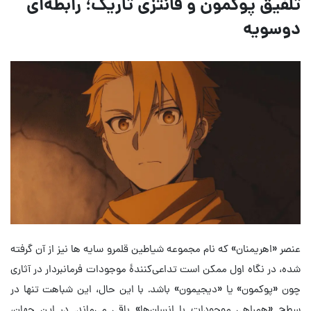
تلفیق پوکمون و فانتزی تاریک؛ رابطه‌ای
دوسویه
عنصر «اهریمنان» که نام مجموعه شیاطین قلمرو سایه ها نیز از آن گرفته
شده، در نگاه اول ممکن است تداعی‌کنندهٔ موجودات فرمانبردار در آثاری
چون «پوکمون» یا «دیجیمون» باشد. با این حال، این شباهت تنها در
سطح «همراهی موجودات با انسان‌ها» باقی می‌ماند. در این جهان،