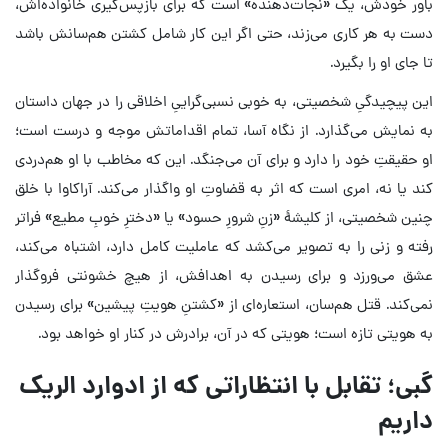
باور خودش، یک «نجات‌دهنده» است که برای بازپس‌گیری خانواده‌اش،
دست به هر کاری می‌زند، حتی اگر این کار شامل کشتن هم‌سانش باشد
تا جای او را بگیرد.
این پیچیدگیِ شخصیتی، به خوبی نسبی‌گراییِ اخلاقی را در جهان داستان
به نمایش می‌گذارد. از نگاه آسا، تمام اقداماتش موجه و درست است؛
او حقیقتِ خود را دارد و برای آن می‌جنگد. این که مخاطب با او هم‌دردی
کند یا نه، امری است که اثر به قضاوتِ او واگذار می‌کند. آراکاوا با خلق
چنین شخصیتی، از کلیشهٔ «زنِ شرورِ حسود» یا «دخترِ خوبِ مطیع» فراتر
رفته و زنی را به تصویر می‌کشد که عاملیت کامل دارد، اشتباه می‌کند،
عشق می‌ورزد و برای رسیدن به اهدافش، از هیچ خشونتی فروگذار
نمی‌کند. قتل هم‌سان، استعاره‌ای از «کشتنِ هویتِ پیشین» برای رسیدن
به هویتی تازه است؛ هویتی که در آن، برادرش در کنار او خواهد بود.
گبی؛ تقابل با انتظاراتی که از ادوارد الریک
داریم