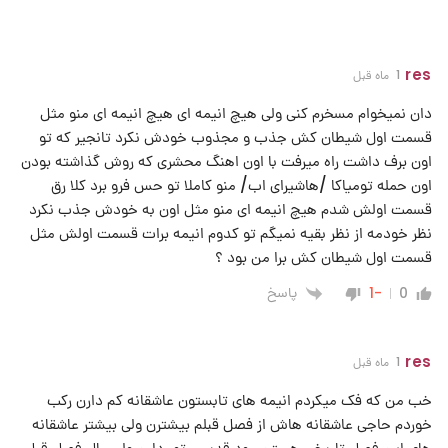
res
1 ماه قبل
دان نمیخوام مسخرم کنی ولی هیچ انیمه ای هیچ انیمه ای منو مثل
قسمت اول شیطان کش جذب و مجذوب خودش نکرد تانجیر که تو
اون برف داشت راه میرفت با اون اهنگ محشری که روش گذاشته بودن
اون حمله تومیاکا /هاشیرای اب/ منو کاملا تو حس فرو برد کلا رق
قسمت اولش شدم هیچ انیمه ای منو مثل اون به خودش جذب نکرد
نظر خودمه از نظر بقیه نمیگم تو کدوم انیمه برات قسمت اولش مثل
قسمت اول شیطان کش برا من بود ؟
پاسخ
-1
0
res
1 ماه قبل
خب من که فک میکردم انیمه های تابستون عاشقانه کم دارن رکب
خوردم حاجی عاشقانه هاش از فصل قبلم بیشترن ولی بیشتر عاشقانه
های این فصل تاریخی هستن مود قدیمی تور دارن ولی مال فصل قبل