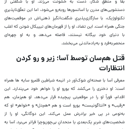
بقا و منطقِ شکار، دست به خشونت می‌زند. او با شگفتی از
دستشویی‌های مدرن یا آسانسورها روبه‌رو می‌شود، اما این تعلّق‌ناپذیریِ
تکنولوژیک، با سازگاری‌پذیریِ شگفت‌انگیزِ ذهنی‌اش در موقعیت‌های
جنگی همراه است. این تضاد، او را از قهرمان‌های تیپیکال شونن که اغلب
با دنیای خود بیگانه نیستند، فاصله می‌دهد و به او چهره‌ای
منحصربه‌فرد و به‌یادماندنی می‌بخشد.
قتل هم‌سان توسط آسا؛ زیر و رو کردن
انتظارات
معرفی آسا با صحنه‌ای شوک‌آور در انیمه شیاطین قلمرو سایه ها همراه
است: او دختری را می‌کشد که یورو او را خواهر خود می‌پندارد. این
اقدام، فوراً او را در موقعیتی پیچیده قرار می‌دهد. او هم‌زمان، هم
«رقیب» و «آنتاگونیست» یورو است و هم «هم‌دل» و «خواهر» او که
به‌نوعی در پی خیر برادرش عمل می‌کند. این دوگانگی، او را از
شخصیت‌های شریرِ یک‌بعدی یا متحدانِ بی‌چون‌وچرا فراتر می‌برد. آسا به