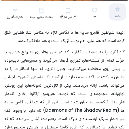
0
/10
16
13 تیر 1405
مقالات جانبی انیمه
اشتراک‌گذاری
انیمه شیاطین قلمرو سایه ها با نگاهی تازه به عناصر آشنا فضایی خلق
کرده‌ است که هم‌زمان، هم نوستالژیک است و هم غافلگیرکننده.
گاه آثاری پا به عرصه می‌گذارند که در عین وفاداری به روح شونن، با
جرأت تمام، از کلیشه‌های تکراری فاصله می‌گیرند و مسیرهایی ناپیموده
را پیش روی مخاطب می‌گشایند. چنین آثاری، نه تنها انتظارات را به
چالش می‌کشند، بلکه تعریف تازه‌ای از آنچه یک داستان اکشن-ماجرایی
می‌تواند باشد، ارائه می‌دهند. یکی از تازه‌ترین نمونه‌های این رویکرد
نوآورانه، مجموعه‌ای است که توسط هیرومو آراکاوا، خالق نامدار
«فولمتال آلکمیست»، خلق شده است. این اثر که شیاطین قلمرو سایه
ها (Daemons of The Shadow Realm) نام دارد، با وجود آنکه
میراث‌دارِ سبکِ نویسنده‌ای بزرگ است، به‌سرعت نشان می‌دهد که نه
یک تقلید یا دنباله‌رو، که اثری کاملاً مستقل با هویتی منحصربه‌فرد