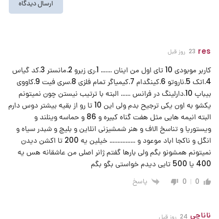
res
23 روز قبل
کاربر موبودی 10 تای اول من اینان ……. 1.ری زیرو 2.مانستر 3.کد گیاس
4.اتک 5.ناروتو 6.کینگدام 7.کیمیاگر تمام فلزی 8.سری فیت 9.کاووی
بیباپ 10.دارلینگ در فرانس …… البته با ترتیب نیستن چون نمیتونم
یکشو به اون یکی ترجیح بدم ولی این 10 تا رو از بقیه بیشتر دوس دارم
البته انیمه هایی مثل هفت گناه کبیره و 86 و حماسه وینلند و
ویستوریا و تناسخ الاف و هنر شمشیزنی انلاین و بلیچ و شبدر سیاه و
انگل و ناکجا اباد موعود و ……………. خیلین یه 200 تا اکشن دیدن
نمیتونم همشونو بگم ولی بارها گفتم ژانر اصلی من عاشقانه هس یه
400 یا 500 تایی دیدم خواستی بگو بگم
پاسخ
0
0
ناناچی
24 روز قبل