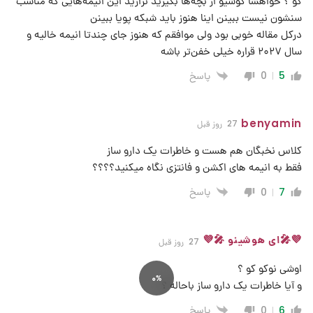
کو ؟ خواهشا گوشیو از بچه‌ها بگیرید نزارید این انیمه‌هایی که مناسب
سنشون نیست ببینن اینا هنوز باید شبکه پویا ببینن
درکل مقاله خوبی بود ولی موافقم که هنوز جای چندتا انیمه خالیه و
سال ۲۰۲۷ قراره خیلی خفن‌تر باشه
پاسخ
0
5
benyamin
27 روز قبل
کلاس نخبگان هم هست و خاطرات یک دارو ساز
فقط به انیمه های اکشن و فانتزی نگاه میکنید؟؟؟؟
پاسخ
0
7
💜🎤ای هوشینو 🎤💜
27 روز قبل
اوشی نوکو کو ؟
0%
و آیا خاطرات یک دارو ساز باحاله ؟
پاسخ
0
6