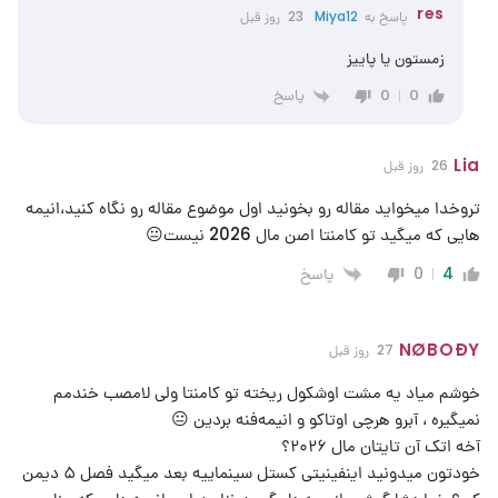
res
پاسخ به
Miya12
23 روز قبل
زمستون یا پاییز
پاسخ
0
0
Lia
26 روز قبل
تروخدا میخواید مقاله رو بخونید اول موضوع مقاله رو نگاه کنید،انیمه
هایی که میگید تو کامنتا اصن مال 2026 نیست😐
پاسخ
0
4
NØBOĐY
27 روز قبل
خوشم میاد یه مشت اوشکول ریخته تو کامنتا ولی لامصب خندمم
نمیگیره ، آبرو هرچی اوتاکو و انیمه‌فنه بردین 😐
آخه اتک آن تایتان مال ۲۰۲۶؟
خودتون میدونید اینفینیتی کستل سینماییه بعد میگید فصل ۵ دیمن