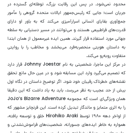
محدود نمی‌شود. در پس این رقابت بزرگ، توطئه‌ای گسترده در
جریان است؛ جایی که رئیس‌جمهور ایالات متحده گروهی را مأمور
جمع‌آوری بقایای انسانی اسرارآمیزی می‌کند که به باور او دارای
قدرت‌های فراطبیعی هستند و می‌توانند در مسیر دستیابی به سلطه
جهانی مورد استفاده قرار گیرند. همین ایده غیرمعمول از همان ابتدا
به داستان هویتی منحصربه‌فرد می‌بخشد و مخاطب را با روایتی
متفاوت روبه‌رو می‌کند.
در مرکز این ماجرا، شخصیتی به نام Johnny Joestar قرار دارد
که تصمیم می‌گیرد وارد این مسابقه شود و در عین حال مانع تحقق
نقشه‌های خطرناک رقیبان خود شود. اگر توضیح داستان در نگاه اول
بیش از حد عجیب به نظر می‌رسد، باید به یاد داشت که این دقیقا
همان ویژگی‌ای است که مجموعه JoJo’s Bizarre Adventure
را به اثری متمایز و ماندگار تبدیل کرده است. این فرنچایز مشهور که
از اواخر دهه ۱۹۸۰ توسط Hirohiko Araki خلق و توسعه یافته،
همواره به خاطر ایده‌های جسورانه، شخصیت‌های فراموش‌نشدنی و
روایت‌های غیرمتعارف شناخته شده است. هرچند داستان‌های آن