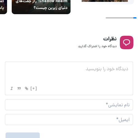
Shadow Realm؛ راز جفت‌های
اعم
دنیای زیرین چیست؟
پاس
نظرات
دیدگاه خود را اشتراک گذارید
[+]
نام
نما
ایم