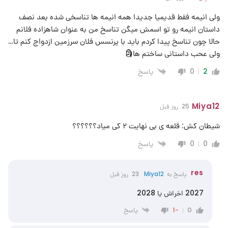
ولی انیمه فقط قدیمیا جدیدا همه انیمه ها تناسخی شده بعد نصف
داستان انیمه رو تو اسمش میگن تناسخ من به عنوان شاهزاده فلانم
حالا چون تناسخ پیدا کردم باید با پرنسس فلان سرزمین ازدواج کنم تا…
ولی عحب داستانی ساختم ها🗿
پاسخ
0
2
Miya12
25 روز قبل
شیطان کش: قلعه ی بی نهایت ۲ کی میاد؟؟؟؟؟؟
پاسخ
0
0
res
پاسخ به
Miya12
23 روز قبل
2027 اخراش یا 2028
پاسخ
-1
0