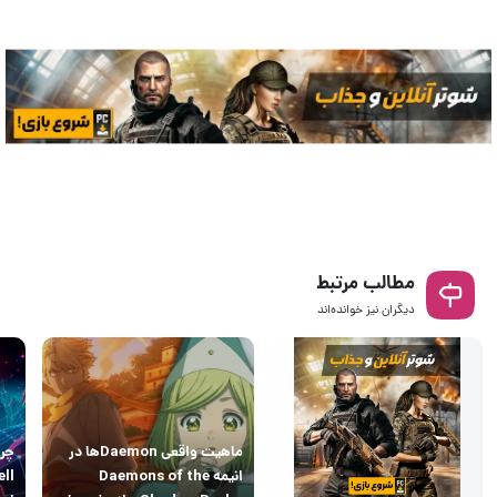
مطالب مرتبط
دیگران نیز خوانده‌اند
ماهیت واقعی Daemonها در
انیمه Daemons of the